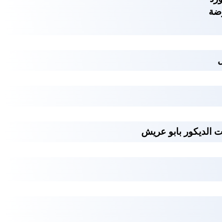
وضة
ل
الديكور بابو عريش