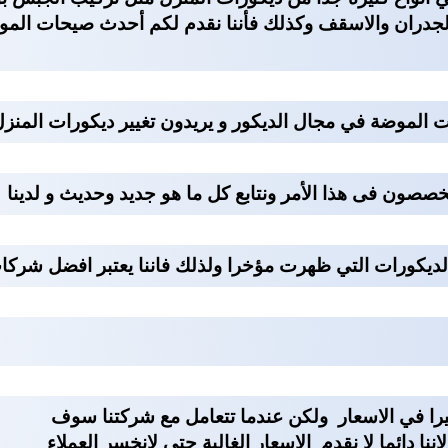
الجدران والاسقف وكذلك فأننا نقدم لكم أحدث صيحات الم
ت الموضة في مجال الديكور و يريدون تغيير ديكورات المنز
صصون فى هذا الأمر ونتابع كل ما هو جديد وحديث و لدينا
لديكورات التي ظهرت مؤخرا ولذلك فاننا يعتبر
افضل شركات 
را في الاسعار ولكن عندما تتعامل مع شركتنا سوف
نا دائما لا نقدم الاسعار الغالية حتى لانخسر العملاء