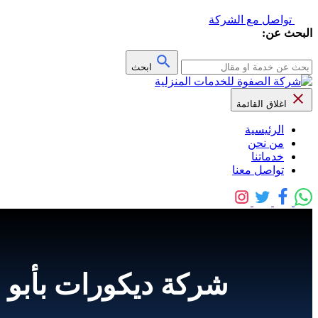
تواصل مع الشركة
البحث عن:
ابحث
اغلاق القائمة
الرئيسية
من نحن
خدماتنا
تواصل معنا
شركة ديكورات بأبو عريش 0508845868 خصم 30%