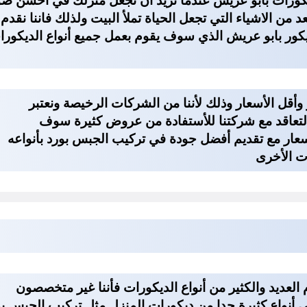
كورات بابو عريش
عندما تريد أن تجعل منزلك في أحسن صور
من الاشياء التي تجعل الحياة تملأ البيت ولذلك فاننا نقدم
ور بابو عريش الذي سوف يقوم بعمل جميع أنواع الديكورات 
أقل الأسعار وذلك لأننا من الشركات الرخيصة ونعتبر
لتعاقد مع شركتنا للأستفادة من عروض كثيرة سوف
ار مع تقديم أفضل جودة في تركيب الجبس بورد بأنواعه
ت الأخرى
م العديد والكثير من أنواع الديكورات فأننا غير متخصصون
نواع كثيرة جدا من ديكورات المنزل مثل تركيب الجبس بو