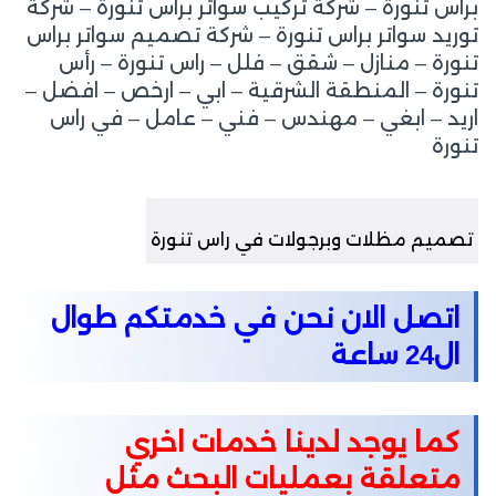
براس تنورة – شركة تركيب سواتر براس تنورة – شركة
توريد سواتر براس تنورة – شركة تصميم سواتر براس
تنورة – منازل – شقق – فلل – راس تنورة – رأس
تنورة – المنطقة الشرقية – ابي – ارخص – افضل –
اريد – ابغي – مهندس – فني – عامل – في راس
تنورة
تصميم مظلات وبرجولات في راس تنورة
اتصل الان نحن في خدمتكم طوال
ال24 ساعة
كما يوجد لدينا خدمات اخري
متعلقة بعمليات البحث مثل