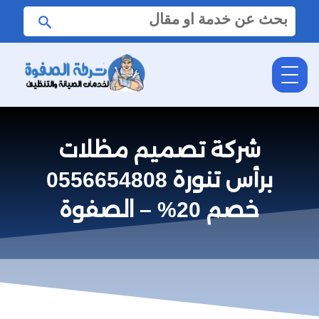
البحث
ابحث
عن:
شركة تصميم مظلات
برأس تنورة 0556654808
خصم 20% – الصفوة