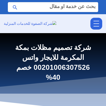
البحث
ابحث
عن:
شركة تصميم مظلات بمكة
المكرمة للايجار واتس
00201006307526 خصم
40%