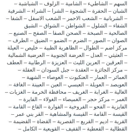
السهم – الشاطيء – الشامية – الزلوف – الشباشبة –
الشبان – الحفرة – الشجوة – الشرا – الشراء – الشرفية
– الشربانية – الشعب الاحمر – الشعب الاسفل – الشفا –
الشفاء – الشلول – الشواطن – الشواق – الشيق
الصالحية – الصبخة – الصحن الصفا – الصفح – الصنيع –
الصوان – الصور – الضرم – الضمو – الضيق – الطرف –
مركز اضم – الطوال – الظاهرية الظبية – خليص – العيلة
– العثيثي – العدل – العرضة الجنوبية – العرضية الشمالية
– العرقين – العرين الليث – العزيزة – الرطابية – العطف
– مركز الجائزة – العقدة – جبل السودان – العقلة –
العمائر – العمار – العنكبوت – العوصاء – الشهية –
العويصد – العويلة – العيسي – العين – العيينة – الغافة –
الغالية – الغرابة – الغريف – محافظة الخرمة – الغزيات –
الغمر – مركز حجر – الغميصاء – الغولاء – الفايرة –
الفايزية – الفحو – الفروخية – الفوارة – القاع – القامة –
القيسة – القامة – القيسة والمشاهية – القر بني عمر –
القرية – اديم – القريع – القصرية – القضاة – القضيمة –
القطالية – القعطية – القفيف – القويعية – الكامل –