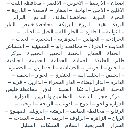
اصغان – الاريقط – الاعوص – الاقصر – محافظة الليث –
الاقليح – الاملح – الباحة – اصغان – الاصعدة – البادرية –
البحرة – الموية – محافظة الطائف – البدايع – البراير –
البردة – ثقيف – الرزة – البريكة – محافظة خليص – البيار
– الثوابية – الجائزة – الجار الله – الجبل – الجناب –
الجرادحة – الجهالين – الجوهرية – الحجيرة – الحدب –
الحديب – الحرف – محافظة رانيا – الحسينية – الحشاش
– الحفاة – الحفاير – الحفنة – الحفير – الحفيرة – مركز
ظلم – الحليقة – الحمادة – الحمامة – الحميمة – الخالدية
– الخايع – الخريص – الخشاشة – الخضارين – الخضيرة
– الخلص – الخلف اللة – الخنفري – الخوار – الخيف –
الدابرة – الدار البضاء – الدار الحمراء – الدارين – قرية –
الدحلة – الدحيل الدعكا – الغمية – الدق – محافظة خليص
– مركز حجر – الدفينة – الدهاسين والقرين – الدوارة –
الدوارة والجو – الدوح – الذويب – الرتجة – الرحمة –
الرفايع – محافظة الطايف – الرمثية – الرويلية الصهلوج –
الريان – الزاهرة – الزلوف – الزيمة – السد – السدحة –
السرار – السريحية – السلام – السلكات – السليل –