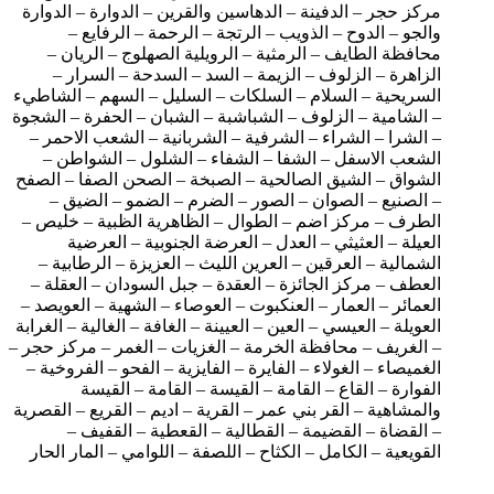
مركز حجر – الدفينة – الدهاسين والقرين – الدوارة – الدوارة
والجو – الدوح – الذويب – الرتجة – الرحمة – الرفايع –
محافظة الطايف – الرمثية – الرويلية الصهلوج – الريان –
الزاهرة – الزلوف – الزيمة – السد – السدحة – السرار –
السريحية – السلام – السلكات – السليل – السهم – الشاطيء
– الشامية – الزلوف – الشباشبة – الشبان – الحفرة – الشجوة
– الشرا – الشراء – الشرفية – الشربانية – الشعب الاحمر –
الشعب الاسفل – الشفا – الشفاء – الشلول – الشواطن –
الشواق – الشيق الصالحية – الصبخة – الصحن الصفا – الصفح
– الصنيع – الصوان – الصور – الضرم – الضمو – الضيق –
الطرف – مركز اضم – الطوال – الظاهرية الظبية – خليص –
العيلة – العثيثي – العدل – العرضة الجنوبية – العرضية
الشمالية – العرقين – العرين الليث – العزيزة – الرطابية –
العطف – مركز الجائزة – العقدة – جبل السودان – العقلة –
العمائر – العمار – العنكبوت – العوصاء – الشهية – العويصد –
العويلة – العيسي – العين – العيينة – الغافة – الغالية – الغرابة
– الغريف – محافظة الخرمة – الغزيات – الغمر – مركز حجر –
الغميصاء – الغولاء – الفايرة – الفايزية – الفحو – الفروخية –
الفوارة – القاع – القامة – القيسة – القامة – القيسة
والمشاهية – القر بني عمر – القرية – اديم – القريع – القصرية
– القضاة – القضيمة – القطالية – القعطية – القفيف –
القويعية – الكامل – الكثاح – اللصفة – اللوامي – المار الحار