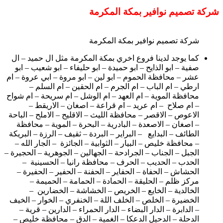
شركة تصميم نوافير بمكة المكرمة
شركة تصميم نوافير بمكة المكرمة
كما يوجد لدينا فروع اخري بمكة المكرمة مثل ال حميد – ال
صفية – ابو الذايح – ابو حميدة – ابو حليفاء – ابو شعيب – ابو
عشر – محافظة الحموم – ابو لين – ابو مروة – ابي عروة – ام
ارطي – ام الباب – ام الجرم – ام الحقين – ام السلم –
محافظة الموية – ام العهد – ام الوشل – ام سريحة – ام شواح
– ام صلاح – ام عريد – ام قراعة – اصغان – الاريقط –
الاعوص – الاقصر – محافظة الليث – الاقليح – الاملح – الباحة
– اصغان – الاصعدة – البادرية – البحرة – الموية – محافظة
الطائف – البدايع – البراير – البردة – ثقيف – الرزة – البريكة
– محافظة خليص – البيار – الثوابية – الجائزة – الجار الله –
الجبل – الجناب – الجرادحة – الجهالين – الجوهرية – الحجيرة –
الحدب – الحديب – الحرف – محافظة رانيا – الحسينية –
الحشاش – الحفاة – الحفاير – الحفنة – الحفير – الحفيرة –
مركز ظلم – الحليقة – الحمادة – الحمامة – الحميمة –
الخالدية – الخايع – الخريص – الخشاشة – الخضارين –
الخضيرة – الخلص – الخلف اللة – الخنفري – الخوار – الخيف
– الدابرة – الدار البضاء – الدار الحمراء – الدارين – قرية –
الدحلة – الدحيل الدعكا – الغمية – الدق – محافظة خليص –