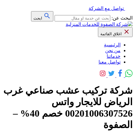
تواصل مع الشركة
البحث عن:
ابحث
اغلاق القائمة
الرئيسية
من نحن
خدماتنا
تواصل معنا
شركة تركيب عشب صناعي غرب
الرياض للايجار واتس
00201006307526 خصم 40% –
الصفوة