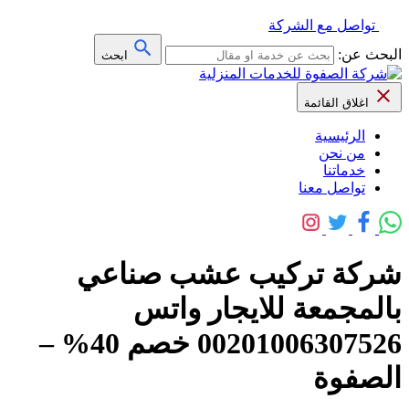
تواصل مع الشركة
البحث عن:
ابحث
اغلاق القائمة
الرئيسية
من نحن
خدماتنا
تواصل معنا
شركة تركيب عشب صناعي
بالمجمعة للايجار واتس
00201006307526 خصم 40% –
الصفوة