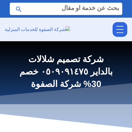
البحث
ابحث
عن:
شركة تصميم شلالات
بالداير ٠٥٠٩٠٩١٤٧٥ خصم
30% شركة الصفوة