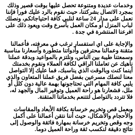
وخدمات عديدة ومتنوعة تحصل عليها بوقت قصير وذلك
بمجرد الاتصال بشركتنا، حيث نقوم بالرد عليك فورا فإننا
نعمل على مدار 24 ساعة لنلبي كافة احتياجاتكم، ونصلك
لباب المنزل أو مكان العمل بأسرع وقت ويعود ذلك على
افرعنا المنتشرة في جدة .
والإجابة على اي استفسار ترغب في معرفته، فأعمالنا
متقنة وعمالنا محترفين وأدواتنا متطورة وأسعارنا مناسبة
وسمعتنا طيبة بين الناس، ونلتزم بالمواعيد وبدقة عملنا
ناهيك عن تعاملنا الراقي لكافة العملاء ونقوم بخدمتك
أينما كنت وبالوقت الذي يناسبك، فما عليك إلا التواصل
معنا لنصلك مسرعين بفضل فريق عملنا المتعاون والذي
يلبي كافة المهام التي تحتاجونها بهمة عالية دون كلل أو
ملل، فشعارنا هو راحة العميل وتوفير المال والجهد له،
فلا تتردد بالتواصل لتتنعم بخدماتنا المتقنة.
وبعمل قص وتخريم خرسانة بكافة الأبعاد والمقاسات
والأحجام والأشكال، حيث أننا نتقن أعمالنا على أكمل
وجه وقص وتخريم خرسانة بمهارة فائقة والوصول إلى
نتائج دقيقة لنكسب ثقة وراحة العميل دوما.