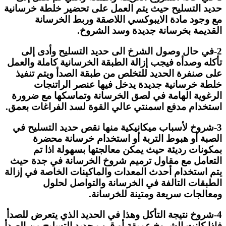
حديد التسليح حيث يتم العمل على تحضير خلطة خرسانية
مع وجود مادة الايبوكسي اللاصقة وربط الخرسانة
القديمة بخرسانة جديدة وسد الشروخ.
2-في حال وصول الشرخ الى حديد التسليح وأدى إلى
تأكله وصدأه فيجب إزالة الطبقة الخرسانية كاملة والعمل
على صنفرة الحديد للتخلص من طبقة الصدأ ويتم تنفيذ
خلطة خرسانية جديدة يدخل فيها عنصر الراتنجات
الرغوية الهامة في لصق الخرسانة وتماسكها مع ضرورة
استخدام مدفع اسمنتي عالي القوة لسد الفراغات بعمق.
3-شروخ لأسباب ميكانيكية منها نقص حديد التسليح في
الصبة أو هبوط التربة أو استخدام خرسانة محضرة
بمكونات رديئة حيث يمكن معالجتها بسهولة اذا تم
التعامل مع مقاول ترميم شروخ الخرسانة في جدة حيث
يتم استخدام أحدث المعدات والماكينات الخاصة في إزالة
الطبقات التالفة في الخرسانة والتواصل لحلول
ومعالجات سريعة ومتينة للخرسانة.
4-شروخ نتيجة التأكل وهذا في الحديد الذي يتعرض للصدأ
فإذا كانت الشروخ عميقة أو قرب حديد التسليح من الصدأ