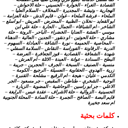
القصادة – الغراء – الخوارة – الحسيني – حلة الاحواش –
الهجارية – وتيشة – المجديرة – المخلاف – السلام العليا –
الملحاء – فرشة الملحاء – غوان – قايم الدش – حلة العزامة –
ابو القعايد – نخلان – الظبية – المعترض – العريش – ابو اسلع –
الشاخر – ام الشباقاء – الجمال – الحارة – حلة علي ابن
موسي – العشة – العدايا – الخضراء – الباحر – الرونة – حلة
مشاري – حلة الحوتين – او دنقور – الجدين – العالية – الدهناء
– المحاصية – الحميمة – نورة – الشاقة – العبادلة – السهوم –
الدربة – الرقاونة – الفوراسة – النقاش – السلامة السفلي –
شهدة – الشعافة – القصادية – قوز الجعافرة – العرضة –
البطح – السدادة – عوانة – العبدة – الاثلة – ام العرش –
منسية – الصنيف – السبخة – الجرف – الحجرين – جريبة –
زرية – الهدوي – الحقاوية – العسيلة – الرجيع – الكومة –
الكدمي – عليان – هيجة – ام الرقيع – مشلحة – القنبرة –
الوجية – الشخري – طناطن – المقبص – جر مسعود – الجر
الاعلي – جر ابو راسين – الوحاشية – المضوية – الزبارة –
الحسينية – الزوالية – حلة الاشراف – عقدة عبس – الرايغة –
قايم البصة – الصافح – الجمرة – حلة السادة – المحلة الجنوبية
ام سعد جخيرة
كلمات بحثية