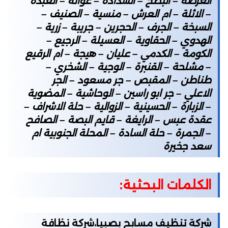
العرضة – البطح – السدادة – عوانة – العبدة
– الاثلة – ام العرش – منسية – الصنيف –
السبخة – الجرف – الحجرين – جريبة – زرية –
الهدوي – الحقاوية – العسيلة – الرجيع –
الكومة – الكدمي – عليان – هيجة – ام الرقيع
– مشلحة – القنبرة – الوجية – الشخري –
طناطن – المقبص – جر مسعود – الجر
الاعلي – جر ابو راسين – الوحاشية – المضوية
– الزبارة – الحسينية – الزوالية – حلة الاشراف –
عقدة عبس – الرايغة – قايم البصة – الصافح
– الجمرة – حلة السادة – المحلة الجنوبية ام
سعد جخيرة
الكلمات البحثية:
شركة تنظيف مسابح بصبيا،شركة نظافة