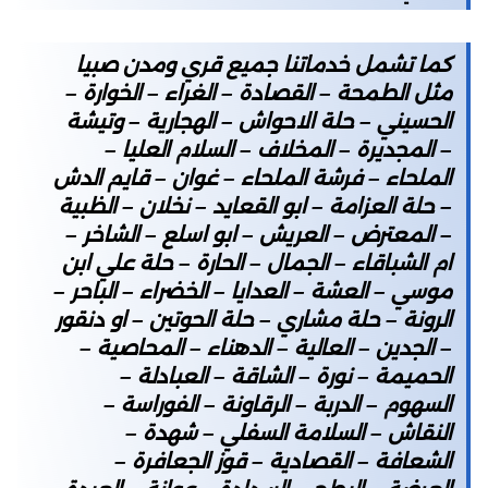
كما تشمل خدماتنا جميع قري ومدن صبيا
مثل الطمحة – القصادة – الغراء – الخوارة –
الحسيني – حلة الاحواش – الهجارية – وتيشة
– المجديرة – المخلاف – السلام العليا –
الملحاء – فرشة الملحاء – غوان – قايم الدش
– حلة العزامة – ابو القعايد – نخلان – الظبية
– المعترض – العريش – ابو اسلع – الشاخر –
ام الشباقاء – الجمال – الحارة – حلة علي ابن
موسي – العشة – العدايا – الخضراء – الباحر –
الرونة – حلة مشاري – حلة الحوتين – او دنقور
– الجدين – العالية – الدهناء – المحاصية –
الحميمة – نورة – الشاقة – العبادلة –
السهوم – الدربة – الرقاونة – الفوراسة –
النقاش – السلامة السفلي – شهدة –
الشعافة – القصادية – قوز الجعافرة –