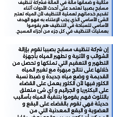
مثالية و ضمانها مائة في المائة فشركة تنظيف
مسابح بصبيا تعتمد على أحدث الأدوات أثناء
تقديم خدماتهم لعملية التنظيف لأن المياه تعتبر
الشئ الأساسي الذي يجب الإعتناء به فهو الهدف
الأساسي للسباحة في التنظيف هم يقوموا
بعمليات التنظيف في كل جزء من أجزاء المسبح.
إن
شركة تنظيف مسابح بصبيا
تقوم بإزالة
الشوائب و الأتربة و تطهير المياه بأجهزة
التطهير و التعقيم التي تملكها و تحصل من
خلالها على نتائج مبهرة مع تغيير المياه
القديمة و وضع مياه جديدة و ضبط نسبة
الكلور فيها لأن الكلور يعمل على القضاء
على البكتيريا و الجراثيم و أي شئ متعلق
بالتلوث فهم يقوموا بتنقية المياه بأساليب
حديثة فهي تقوم بالقضاء على البقع و
العضوية و البقع المعدنية التي من