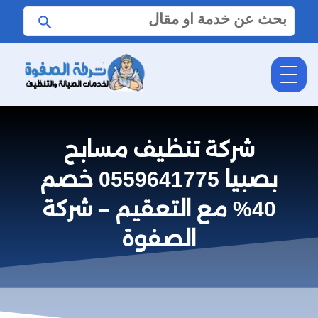
البحث
ابحث
عن:
شركة تنظيف مسابح
بصبيا 0559641775 خصم
40% مع التعقيم – شركة
الصفوة