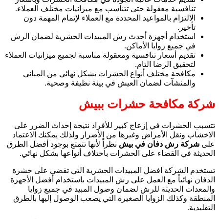
تنافسية معقولة حتى تتناسب مع ميزانيات مختلف العملاء.
الالتزام بالمواعيد المحددة مع العملاء لإتمام المهمة دون
تأخير.
استخدام أجهزة أحدث رش المبيدات الحشرية لضمان الرش
في جميع زوايا الأماكن.
تقديم أسعار تنافسية ومعقولة مناسبة لجميع ميزانيات العملاء
لتحقيق الرضا التام.
مكافحة مختلف أنواع الحشرات بشكل نهائي من المباني
والمنشآت لضمان العيش في بيئة نظيفة وصحية.
شركة مكافحة حشرات ببيش
تتسبب الحشرات في إزعاج كبير للأفراد نتيجة إحداث الضرر على
الاخشاب ونقل الأمراض وغيرها من الأضرار ولذلك يمكنك الاعتماد
على
شركة رش دفان في بيش
نظراً لأنها تتمتع بوجود أفضل الطرق
الحديثة في القضاء على الحشرات باختلاف أنواعها بشكل نهائي.
تستخدم الشركة افضل المبيدات الحشرية التي تقضي على حشرة
الدفان نهائياً مع العمل على رش المبيدات باستخدام أفضل الأجهزة
والمعدات الحديثة للرش لضمان وصول المبيد في جميع زوايا
المنطقة وكذلك الزوايا الصغيرة التي يصعب الوصول إليها بالطرق
التقليدية.