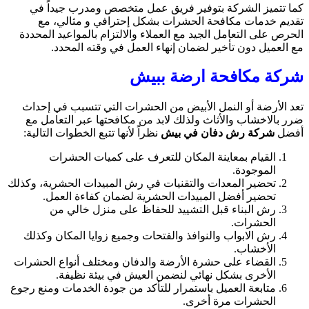
كما تتميز الشركة بتوفير فريق عمل متخصص ومدرب جيداً في
تقديم خدمات مكافحة الحشرات بشكل إحترافي و مثالي، مع
الحرص على التعامل الجيد مع العملاء والالتزام بالمواعيد المحددة
مع العميل دون تأخير لضمان إنهاء العمل في وقته المحدد.
شركة مكافحة ارضة ببيش
تعد الأرضة أو النمل الأبيض من الحشرات التي تتسبب في إحداث
ضرر بالاخشاب والأثاث ولذلك لابد من مكافحتها عبر التعامل مع
أفضل
شركة رش دفان في بيش
نظراً لأنها تتبع الخطوات التالية:
القيام بمعاينة المكان للتعرف على كميات الحشرات
الموجودة.
تحضير المعدات والتقنيات في رش المبيدات الحشرية، وكذلك
تحضير أفضل المبيدات الحشرية لضمان كفاءة العمل.
رش البناء قبل التشييد للحفاظ على منزل خالي من
الحشرات.
رش الابواب والنوافذ والفتحات وجميع زوايا المكان وكذلك
الأخشاب.
القضاء على حشرة الأرضة والدفان ومختلف أنواع الحشرات
الأخرى بشكل نهائي لنضمن العيش في بيئة نظيفة.
متابعة العميل باستمرار للتأكد من جودة الخدمات ومنع رجوع
الحشرات مرة أخرى.