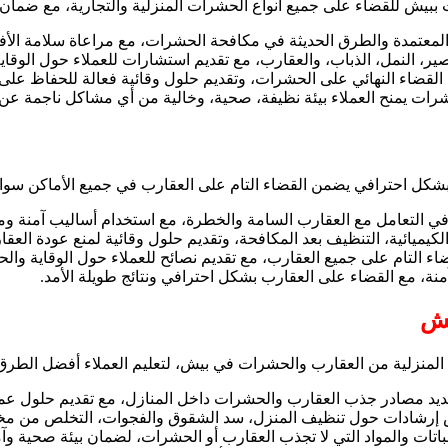
 للقضاء على جميع أنواع الحشرات المنزلية والتجارية، مع ضمان بي
عتمدة والطرق الحديثة في مكافحة الحشرات، مع مراعاة سلامة الأفراد 
النمل، الذباب، والعقارب، مع تقديم استشارات للعملاء حول الوقاي
لقضاء النهائي على الحشرات، وتقديم حلول وقائية فعالة للحفاظ على 
ات يمنح العملاء بيئة نظيفة، صحية، وخالية من أي مشاكل ناجمة عن
 احترافي يضمن القضاء التام على العقارب في جميع الأماكن سواء 
التعامل مع العقارب السامة والخطرة، مع استخدام أساليب آمنة ومبي
يائية، التنظيف بعد المكافحة، وتقديم حلول وقائية لمنع عودة العقار
ضاء التام على جميع العقارب، مع تقديم نصائح للعملاء حول الوقاية وال
نة، مع القضاء على العقارب بشكل احترافي ونتائج طويلة الأمد.
يش
لمنزلية من العقارب والحشرات في بيش، لتعليم العملاء أفضل الطرق
د مصادر جذب العقارب والحشرات داخل المنازل، مع تقديم حلول عملي
إرشادات حول تنظيف المنزل، سد الشقوق والفجوات، التخلص من مخلف
تات والمواد التي لا تجذب العقارب أو الحشرات، لضمان بيئة صحية وآم