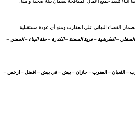
أثناء تنفيذ جميع أعمال المكافحة لضمان بيئة صحية وآمنة.
ان القضاء النهائي على العقارب ومنع أي عودة مستقبلية.
لسفلي – الطرشية – قرية السعنة – الكدرة – حلة البناء – الحضن –
– الثعبان – العقرب – جازان – بيش – في بيش – افضل – ارخص –