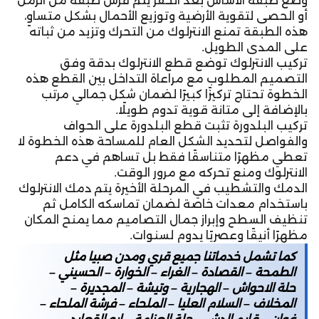
وضع طبقة الأساس بعد الحفر يتم فرش طبقة من الرمل
أو الحصى لتقوية الأرضية وتوزيع الأحمال بشكل متساوٍ،
هذه الطبقة تمنع الانترلوك من التحرك وتزيد من ثباته
على المدى الطويل.
تركيب الانترلوك توضع قطع الانترلوك بدقة وفق
التصميم المطلوب مع مراعاة التداخل بين القطع هذه
الخطوة تحتاج تركيزًا كبيرًا لضمان شكل جمالي مرتب
بالإضافة إلى متانة قوية تدوم طويلًا.
تركيب البلدورة تثبت قطع البلدورة على الحواف
والفواصل لتحديد الشكل العام للمساحة هذه الخطوة لا
تعطي مظهرًا متناسقًا فقط بل تساهم في دعم
الانترلوك ومنع تحركه مع مرور الوقت.
الدمك والتشطيب في المرحلة الأخيرة يتم دمك الانترلوك
باستخدام معدات خاصة لضمان تماسكه الكامل ثم
تنظيف السطح وإبراز جمال التصاميم مما يمنح المكان
مظهرًا أنيقًا وعصريًا يدوم لسنوات.
كما تشمل خدماتنا جميع قري ومدن صبيا مثل
الطمحة – القصادة – الغراء – الخوارة – الحسيني –
حلة الاحواش – الهجارية – وتيشة – المجديرة –
المخلاف – السلام العليا – الملحاء – فرشة الملحاء –