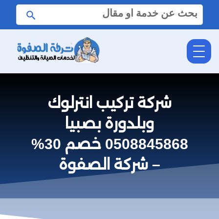
البحث
ابحث
عن:
شركة تركيب انترلوك
وبلدورة بصبيا
0508845868 خصم 30%
– شركة الصفوة