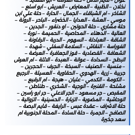
غوان – قايم الدش – حلة العزامة – ابو القعايد –
نخلان – الظبية – المعترض – العريش – ابو اسلع –
الشاخر – ام الشباقاء – الجمال – الحارة – حلة علي ابن
موسي – العشة – العدايا – الخضراء – الباحر – الرونة –
حلة مشاري – حلة الحوتين – او دنقور – الجدين –
العالية – الدهناء – المحاصية – الحميمة – نورة –
الشاقة – العبادلة – السهوم – الدربة – الرقاونة –
الفوراسة – النقاش – السلامة السفلي – شهدة –
الشعافة – القصادية – قوز الجعافرة – العرضة –
البطح – السدادة – عوانة – العبدة – الاثلة – ام العرش
– منسية – الصنيف – السبخة – الجرف – الحجرين –
جريبة – زرية – الهدوي – الحقاوية – العسيلة – الرجيع
– الكومة – الكدمي – عليان – هيجة – ام الرقيع –
مشلحة – القنبرة – الوجية – الشخري – طناطن –
المقبص – جر مسعود – الجر الاعلي – جر ابو راسين –
الوحاشية – المضوية – الزبارة – الحسينية – الزوالية –
حلة الاشراف – عقدة عبس – الرايغة – قايم البصة –
الصافح – الجمرة – حلة السادة – المحلة الجنوبية ام
سعد جخيرة