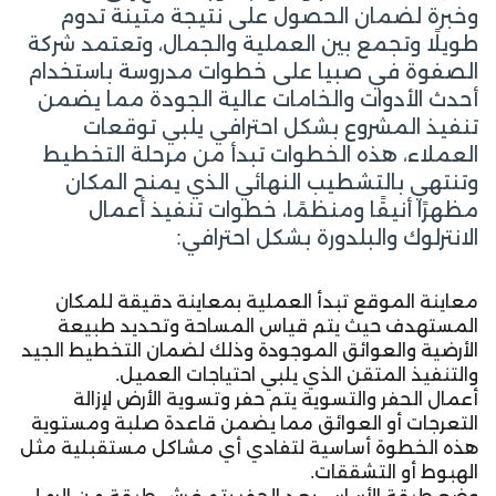
وخبرة لضمان الحصول على نتيجة متينة تدوم
طويلًا وتجمع بين العملية والجمال، وتعتمد شركة
الصفوة في صبيا على خطوات مدروسة باستخدام
أحدث الأدوات والخامات عالية الجودة مما يضمن
تنفيذ المشروع بشكل احترافي يلبي توقعات
العملاء، هذه الخطوات تبدأ من مرحلة التخطيط
وتنتهي بالتشطيب النهائي الذي يمنح المكان
مظهرًا أنيقًا ومنظمًا، خطوات تنفيذ أعمال
الانترلوك والبلدورة بشكل احترافي:
معاينة الموقع تبدأ العملية بمعاينة دقيقة للمكان
المستهدف حيث يتم قياس المساحة وتحديد طبيعة
الأرضية والعوائق الموجودة وذلك لضمان التخطيط الجيد
والتنفيذ المتقن الذي يلبي احتياجات العميل.
أعمال الحفر والتسوية يتم حفر وتسوية الأرض لإزالة
التعرجات أو العوائق مما يضمن قاعدة صلبة ومستوية
هذه الخطوة أساسية لتفادي أي مشاكل مستقبلية مثل
الهبوط أو التشققات.