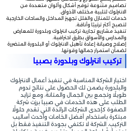
تصاميم متنوعة توفير أشكال وألوان متعددة من
الانترلوك لتلبية مختلف الأذواق.
خدمات للمنازل والفلل تجهيز المداخل والساحات الخارجية
لتصبح أكثر ترتيبًا وأناقة.
تنفيذ مشاريع تجارية تركيب انترلوك وبلدورة للمعارض
والمدارس والأسواق بطرق احترافية.
إصلاح وصيانة إعادة تأهيل الانترلوك أو البلدورة المتضررة
لضمان استمرار جمالها وقوتها.
تركيب انترلوك وبلدورة بصبيا
اختيار الشركة المناسبة في تنفيذ أعمال الانترلوك
والبلدورة يضمن لك الحصول على نتائج تدوم
طويلًا وتجمع بين الجمال والمتانة، ومع تزايد
الطلب على هذه الخدمات في صبيا برزت شركة
الصفوة كإحدى الشركات الرائدة التي تقدم حلولًا
مبتكرة باستخدام أفضل الخامات وأحدث أساليب
التركيب، الشركة لا تكتفي بجودة التنفيذ فقط بل