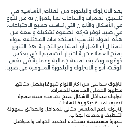
يعد الانترلوك والبلدورة من العناصر الأساسية في
تنسيق الممرات والساحات لما يتميزان به من تنوع
في الأشكال والألوان التي تناسب جميع الاحتياجات،
في صبيا توفر شركة الصفوة تشكيلة واسعة من
هذه المواد لتناسب الاستخدامات المختلفة سواء
للمنازل أو الفلل أو المشاريع التجارية، هذا التنوع
يمنح العملاء حرية اختيار التصميم الذي يعكس
ذوقهم ويضيف لمسة جمالية وعملية في نفس
الوقت، أنواع الانترلوك والبلدورة المتوفرة في صبيا:
انترلوك سداسى من أكثر الأنواع شيوعًا بفضل متانتها
مظهره العملي المناسب للممرات.
انترلوك متداخل الأشكال يمنح تصاميم فنية مميزة
تضيف لمسة ديكورية للساحات.
إنترلوك ناعم الملمس مثالي للمداخل والحدائق لسهولة
التنظيف ولمعانه الجذاب.
بلدورة مستقيمة تستخدم لتحديد الحواف والفواصل