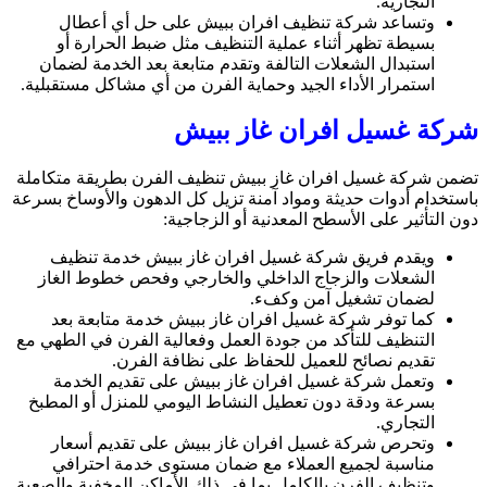
التجارية.
وتساعد شركة تنظيف افران ببيش على حل أي أعطال
بسيطة تظهر أثناء عملية التنظيف مثل ضبط الحرارة أو
استبدال الشعلات التالفة وتقدم متابعة بعد الخدمة لضمان
استمرار الأداء الجيد وحماية الفرن من أي مشاكل مستقبلية.
شركة غسيل افران غاز ببيش
تضمن شركة غسيل افران غاز ببيش تنظيف الفرن بطريقة متكاملة
باستخدام أدوات حديثة ومواد آمنة تزيل كل الدهون والأوساخ بسرعة
دون التأثير على الأسطح المعدنية أو الزجاجية:
ويقدم فريق شركة غسيل افران غاز ببيش خدمة تنظيف
الشعلات والزجاج الداخلي والخارجي وفحص خطوط الغاز
لضمان تشغيل آمن وكفء.
كما توفر شركة غسيل افران غاز ببيش خدمة متابعة بعد
التنظيف للتأكد من جودة العمل وفعالية الفرن في الطهي مع
تقديم نصائح للعميل للحفاظ على نظافة الفرن.
وتعمل شركة غسيل افران غاز ببيش على تقديم الخدمة
بسرعة ودقة دون تعطيل النشاط اليومي للمنزل أو المطبخ
التجاري.
وتحرص شركة غسيل افران غاز ببيش على تقديم أسعار
مناسبة لجميع العملاء مع ضمان مستوى خدمة احترافي
وتنظيف الفرن بالكامل بما في ذلك الأماكن المخفية والصعبة