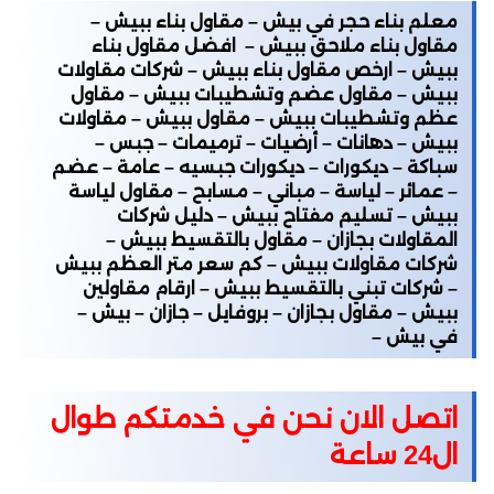
معلم بناء حجر في بيش – مقاول بناء ببيش –
مقاول بناء ملاحق ببيش – افضل مقاول بناء
ببيش – ارخص مقاول بناء ببيش – شركات مقاولات
ببيش – مقاول عضم وتشطيبات ببيش – مقاول
عظم وتشطيبات ببيش – مقاول ببيش – مقاولات
ببيش – دهانات – أرضيات – ترميمات – جبس –
سباكة – ديكورات – ديكورات جبسيه – عامة – عضم
– عمائر – لياسة – مباني – مسابح – مقاول لياسة
ببيش – تسليم مفتاح ببيش – دليل شركات
المقاولات بجازان – مقاول بالتقسيط ببيش –
شركات مقاولات ببيش – كم سعر متر العظم ببيش
– شركات تبني بالتقسيط ببيش – ارقام مقاولين
ببيش – مقاول بجازان – بروفايل – جازان – بيش –
في بيش –
اتصل الان نحن في خدمتكم طوال
ال24 ساعة