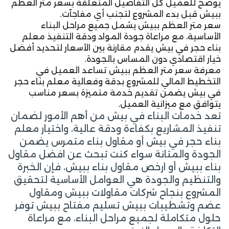
يوضح للعميل كل التفاصيل المتعلقة بسعر متر العظم
ببيش قبل بدء المشروع لتجنب أي مفاجآت.
سعر متر العظم ببيش يشمل جميع مراحل البناء
الأساسية، مع مراعاة جودة المواد ودقة التنفيذ معلم
بناء حجر في بيش يقدم مقارنة بين الأسعار لتحديد أفضل
خيار اقتصادي دون المساس بالجودة.
معرفة سعر متر العظم ببيش تساعد العميل في
التخطيط المالي للمشروع بدقة وفعالية معلم بناء حجر
في بيش يضمن تقديم خدمة متميزة بسعر مناسب
يتوافق مع ميزانية العميل.
تعد خدمات البناء في بيش من أهم الأمور لضمان
تنفيذ المشاريع بكفاءة ودقة عالية، واختيار معلم
بناء حجر في بيش أو مقاول بناء متمرس يضمن
الجودة والمتانة سواء كنت تبحث عن افضل مقاول
بناء ببيش أو ارخص مقاول بناء ببيش، فإن الخبرة
والتنظيم والجودة هي العوامل الأساسية لتحقيق
المشروع بنجاح شركات مقاولات ببيش ومقاول
عضم وتشطيبات ببيش تسليم مفتاح ببيش توفر
حلول متكاملة لجميع مراحل البناء، مع مراعاة