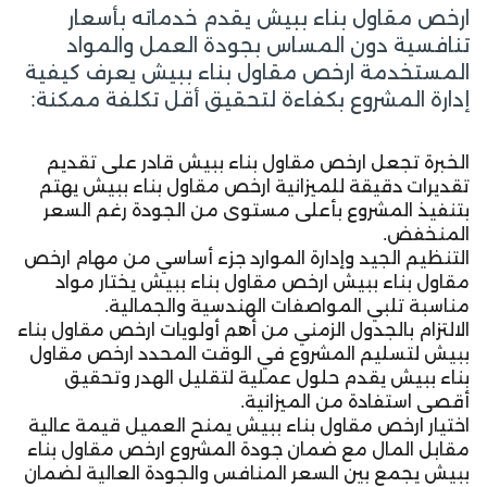
ارخص مقاول بناء ببيش يقدم خدماته بأسعار
تنافسية دون المساس بجودة العمل والمواد
المستخدمة ارخص مقاول بناء ببيش يعرف كيفية
إدارة المشروع بكفاءة لتحقيق أقل تكلفة ممكنة:
الخبرة تجعل ارخص مقاول بناء ببيش قادر على تقديم
تقديرات دقيقة للميزانية ارخص مقاول بناء ببيش يهتم
بتنفيذ المشروع بأعلى مستوى من الجودة رغم السعر
المنخفض.
التنظيم الجيد وإدارة الموارد جزء أساسي من مهام ارخص
مقاول بناء ببيش ارخص مقاول بناء ببيش يختار مواد
مناسبة تلبي المواصفات الهندسية والجمالية.
الالتزام بالجدول الزمني من أهم أولويات ارخص مقاول بناء
ببيش لتسليم المشروع في الوقت المحدد ارخص مقاول
بناء ببيش يقدم حلول عملية لتقليل الهدر وتحقيق
أقصى استفادة من الميزانية.
اختيار ارخص مقاول بناء ببيش يمنح العميل قيمة عالية
مقابل المال مع ضمان جودة المشروع ارخص مقاول بناء
ببيش يجمع بين السعر المنافس والجودة العالية لضمان