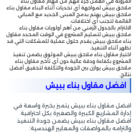
المرونة في العمل جزء مهم من مهام مقاول بناء
ملاحق ببيش لمواجهة أي تحديات أثناء البناء مقاول بناء
ملاحق ببيش يهتم بدمج المبنى الجديد مع المباني
القائمة لتجنب أي اختلافات.
الالتزام بالجدول الزمني من أهم أولويات مقاول بناء
ملاحق ببيش لتسليم المشروع في الوقت المحدد مقاول
بناء ملاحق ببيش يقدم حلول عملية للمشكلات التي قد
تظهر أثناء التنفيذ.
اختيار مقاول بناء ملاحق ببيش الموثوق يضمن تنفيذ
المشروع بكفاءة ودقة عالية دون أي تأخير مقاول بناء
ملاحق ببيش يوازن بين الجودة والتكلفة لتحقيق أفضل
نتائج.
افضل مقاول بناء ببيش
افضل مقاول بناء ببيش يتميز بخبرة واسعة في
إدارة المشاريع الكبيرة والصغيرة بكل احترافية
افضل مقاول بناء ببيش يضمن جودة التنفيذ
والتزامه بالمواصفات والمعايير الهندسية: