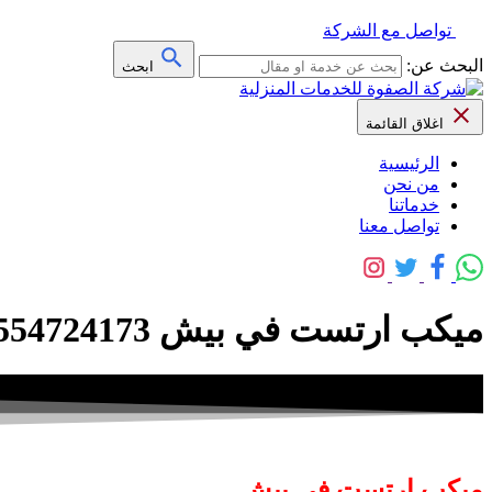
تواصل مع الشركة
البحث عن:
ابحث
اغلاق القائمة
الرئيسية
من نحن
خدماتنا
تواصل معنا
ميكب ارتست في بيش 0554724173 – ليلي مرشد – خصم 20% كوافيرة صالونات تجميل بجيزان
ميكب ارتست في بيش