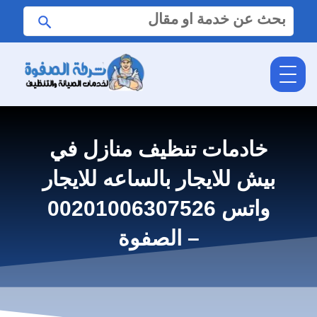
البحث
ابحث
عن:
خادمات تنظيف منازل في
بيش للايجار بالساعه للايجار
واتس 00201006307526
– الصفوة