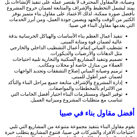
وصيانة، فالمقاول المحترف لا يقتصر عمله على تنفيذ الإنشاءات بل
يمتد ليشمل التخطيط والإشراف والمتابعة لضمان خروج المشروع
بأفضل صورة ممكنة، لذلك الاعتماد على مقاول بناء متميز يوفر
الكثير من الوقت والجهد ويضمن جودة العمل، ومن أبرز الخدمات
التي يقدمها مقاول البناء في صبيا:
تنفيذ أعمال العظم بناء الأساسات والهياكل الخرسانية بدقة
عالية لضمان قوة ومتانة المبنى.
تشطيب المباني إتمام أعمال التشطيب الداخلي والخارجي
مثل الدهانات والارضيات والديكورات.
تصميم وتنفيذ المشاريع السكنية والتجارية تلبية احتياجات
العملاء من منازل خاصة أو محلات ومكاتب.
ترميم وصيانة المباني إصلاح التشققات وتجديد الواجهات
لضمان عمر أطول للمبنى.
إدارة المشروع والإشراف متابعة جميع مراحل البناء والتأكد
من الالتزام بالمخططات والمواصفات.
توفير المواد ومستلزمات البناء اختيار أفضل الخامات التي
تتناسب مع متطلبات المشروع وميزانية العميل.
أفضل مقاول بناء في صبيا
يقوم مقاول البناء بتنفيذ مجموعة متنوعة من المشاريع التي تلبي
احتياجات الأفراد والشركات في صبيا، فتنوع المشاريع يتطلب خبرة