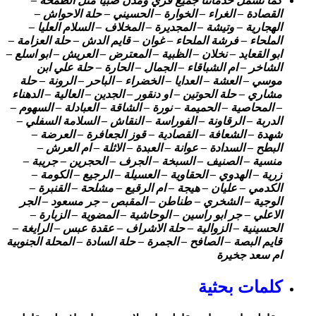
كما تشمل خدماتنا جميع قري ومدن صبيا مثل الطمحة –
القصادة – الغراء – الخوارة – الحسيني – حلة الاحواش –
الهجارية – وتيشة – المجديرة – المخلاف – السلام العليا –
الملحاء – فرشة الملحاء – غوان – قايم الدش – حلة العزامة –
ابو القعايد – نخلان – الظبية – المعترض – العريش – ابو اسلع –
الشاخر – ام الشباقاء – الجمال – الحارة – حلة علي ابن
موسي – العشة – العدايا – الخضراء – الباحر – الرونة – حلة
مشاري – حلة الحوتين – او دنقور – الجدين – العالية – الدهناء
– المحاصية – الحميمة – نورة – الشاقة – العبادلة – السهوم –
الدربة – الرقاونة – الفوراسة – النقاش – السلامة السفلي –
شهدة – الشعافة – القصادية – قوز الجعافرة – العرضة –
البطح – السدادة – عوانة – العبدة – الاثلة – ام العرش –
منسية – الصنيف – السبخة – الجرف – الحجرين – جريبة –
زرية – الهدوي – الحقاوية – العسيلة – الرجيع – الكومة –
الكدمي – عليان – هيجة – ام الرقيع – مشلحة – القنبرة –
الوجية – الشخري – طناطن – المقبص – جر مسعود – الجر
الاعلي – جر ابو راسين – الوحاشية – المضوية – الزبارة –
الحسينية – الزوالية – حلة الاشراف – عقدة عبس – الرايغة –
قايم البصة – الصافح – الجمرة – حلة السادة – المحلة الجنوبية
ام سعد جخيرة
كلمات بحثية