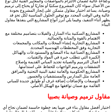
وكفاءة عالية لضمان الالتزام بالمواصفات والمعايير الفنية لكل نوع
من الأعمال سواء كان المشروع سكنيًا أو تجاريًا أو يحتاج إلى ترميم
وصيانة، يساعد اختيار مقاول متمكن على إنجاز المشروع بجودة
عالية وفي الوقت المحدد مع توفير الحلول المناسبة لكل تحدٍ قد
يظهر أثناء التنفيذ، وفيما يلي أبرز أنواع المشاريع التي ينفذها مقاول
البناء:
المشاريع السكنية بناء المنازل والفيلات بتصاميم مختلفة مع
الاهتمام بالقوة والمتانة والجمالية.
المشاريع التجارية إنشاء المحلات والمكاتب والمجمعات
التجارية وفق المخططات الهندسية المحددة.
المشاريع الصناعية بناء المصانع والمستودعات والهياكل
الكبيرة التي تتطلب خبرة في المواد والتقنيات.
أعمال الترميم والصيانة تجديد المباني القديمة وإصلاح
التشققات وترميم الواجهات للحفاظ على استدامتها.
المشاريع الحكومية والعامة تنفيذ البنية التحتية والمرافق
العامة مثل المدارس والمستشفيات والجسور.
التوسعات والإضافات إضافة غرف أو طوابق جديدة للمباني
القائمة مع ضمان توافقها مع الهيكل الأصلي.
مقاول ترميم وصيانة بصبيا
اختيار أفضل مقاول بناء في صبيا يعد خطوة حاسمة لضمان نجاح أي