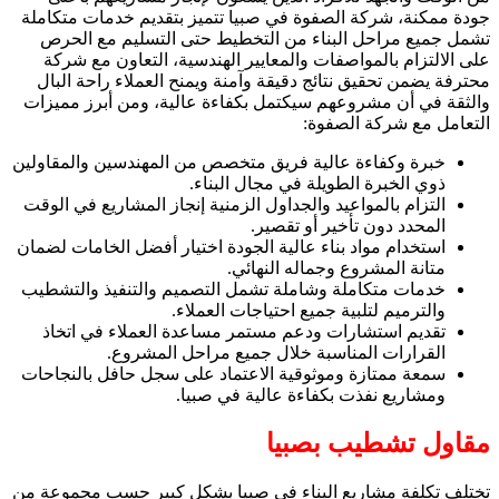
جودة ممكنة، شركة الصفوة في صبيا تتميز بتقديم خدمات متكاملة
تشمل جميع مراحل البناء من التخطيط حتى التسليم مع الحرص
على الالتزام بالمواصفات والمعايير الهندسية، التعاون مع شركة
محترفة يضمن تحقيق نتائج دقيقة وآمنة ويمنح العملاء راحة البال
والثقة في أن مشروعهم سيكتمل بكفاءة عالية، ومن أبرز مميزات
التعامل مع شركة الصفوة:
خبرة وكفاءة عالية فريق متخصص من المهندسين والمقاولين
ذوي الخبرة الطويلة في مجال البناء.
التزام بالمواعيد والجداول الزمنية إنجاز المشاريع في الوقت
المحدد دون تأخير أو تقصير.
استخدام مواد بناء عالية الجودة اختيار أفضل الخامات لضمان
متانة المشروع وجماله النهائي.
خدمات متكاملة وشاملة تشمل التصميم والتنفيذ والتشطيب
والترميم لتلبية جميع احتياجات العملاء.
تقديم استشارات ودعم مستمر مساعدة العملاء في اتخاذ
القرارات المناسبة خلال جميع مراحل المشروع.
سمعة ممتازة وموثوقية الاعتماد على سجل حافل بالنجاحات
ومشاريع نفذت بكفاءة عالية في صبيا.
مقاول تشطيب بصبيا
تختلف تكلفة مشاريع البناء في صبيا بشكل كبير حسب مجموعة من