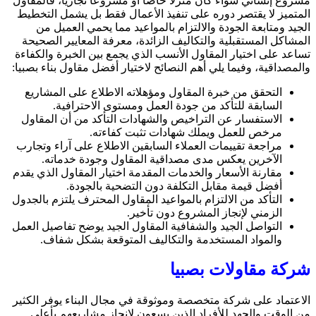
مشروع إنشائي سواء كان منزلًا خاصًا أو مشروعًا تجاريًا، فالمقاول
المتميز لا يقتصر دوره على تنفيذ الأعمال فقط بل يشمل التخطيط
الجيد ومتابعة الجودة والالتزام بالمواعيد مما يحمي العميل من
المشاكل المستقبلية والتكاليف الزائدة، معرفة المعايير الصحيحة
تساعد على اختيار المقاول الأنسب الذي يجمع بين الخبرة والكفاءة
والمصداقية، وفيما يلي أهم النصائح لاختيار أفضل مقاول بناء بصبيا:
التحقق من خبرة المقاول ومؤهلاته الاطلاع على المشاريع
السابقة للتأكد من جودة العمل ومستوى الاحترافية.
الاستفسار عن التراخيص والشهادات التأكد من أن المقاول
مرخص للعمل ويملك شهادات تثبت كفاءته.
مراجعة تقييمات العملاء السابقين الاطلاع على آراء وتجارب
الآخرين يعكس مدى مصداقية المقاول وجودة خدماته.
مقارنة الأسعار والخدمات المقدمة اختيار المقاول الذي يقدم
أفضل قيمة مقابل التكلفة دون التضحية بالجودة.
التأكد من الالتزام بالمواعيد المقاول المحترف يلتزم بالجدول
الزمني لإنجاز المشروع دون تأخير.
التواصل الجيد والشفافية المقاول الجيد يوضح تفاصيل العمل
والمواد المستخدمة والتكاليف المتوقعة بشكل شفاف.
شركة مقاولات بصبيا
الاعتماد على شركة متخصصة وموثوقة في مجال البناء يوفر الكثير
من الوقت والجهد للأفراد الذين يسعون لإنجاز مشاريعهم بأعلى