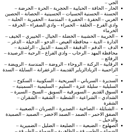
الجي –
الحار – الحافة – الحبايية – الحجرية – الحرة – الحرضة –
الحسنة – الحسنية الحسيات – الحسينية – الحصانة – الحصين
الغربي – الحفرة – الحفيرة – المندسة – الحفيرية – الحلبة –
وادي الفرع – الحلقة – الحمراء – وادي الصفراء – الخرقة –
الخرماء
– الخريبة – الخشيبة – الخضلة – الخيال – الخييري – الخيف –
الدارة – الدية – محافظة العيص – الدحو – الدحيلة – الدغر –
الدف – الدقم – الدقبقة – الديسة – الذييل – الراشدية –
محافظة المهد – الرحاب – وادي الفراع – الرحبة – الرصيدة –
الرفائع –
الرقابية – الركنة – الروحاء – الروضة – المندسة – الرويضة –
الزاحمية – الزبادالزباير القديمة – الزعفرانة – السايلة – السدة
–
السديرة – السرباني – السريحية – السكوبية – السكوح –
السليلية – سليلة عنزة – السليم – السليمية – السمينية –
السوق القديم – السويرقية – السويق – السبح – السيرة –
الشدادي – الشراعية – الشطبة – الشفية – الشقران –
الشقرة
– الشنايلة – الصاخية – الصديرة – الصربان – الصعبية –
الصفق الاحمر – الصمد – الصمد الاخضر – الصميد – الصميدة
والدحيل –
الصهلوج – الضبعية – – الضليعة – الضليل – الضميرية –
الضويلة – الطوييرفة – الظاهرية – الضويلة – الطيرفة –