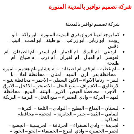
شركة تصميم نوافير بالمدينة المنورة
شركة تصميم نوافير بالمدينة
كما يوجد لدينا فروع بقري المدينة المنورة – ابو راكة – ابو
رويث – ابو زباير – ابو زرائب – ابو طينة – ابو لصب – اثيب –
ادقس
– اردعي – ام البرك – ام الدمار – ام السدر – ام الطيقان – ام
العوسز – ام العيال – ام الغيران – ام ذرب – ام ضياع – ام
طليحة
– ام غطية – ام قف ام لصيفات – ام هشايم -ام هشيم – اميرة
– محافظة بدر – ارن – المهد – امتان – محافظة العلا – ابا
البقر – ارتاما الابواء – الاثود السفلي – الاحمر – محافظة ينبع –
الارطاوي – الاشراف – ينبع النخل – الاصيحر – الاكحل – الايرق
– الاجرد – محافظة العيص – الازير – البثنة – البديع – محافظة
المهد – البركة – وادي الصفراء – ينبع النخل – البرمة – البريكة
–
البستان – البقاع – اليطيح – البوادي – التلعة – الثيرة –
الثمامي – الثمد – خيبر – الجابرية – الجحفة – محافظة
الحناكية –
الجديدة – وادي الصفراء – الجرنافة – الجريسية – الجضع –
الجفر – الجميزة – وادي الفرع – الحميماء – الجو – الجوة –