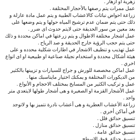
زهرية أو ازهار .
عمل ممرات يتم رصفها بالأحجار المختلفة .
زراعة احواض نباتات كالاعشاب الطبية و يتم عمل مادة عازلة و
ذلك حتى يتم ضمان عدم ترشيح المياه حولها و يتم وضعها على
بعد معين من سور الحديقة حتى لايتم حدوث اى ضرر .
عمل اشجار مختلفة الاطوال و يتم زرعتها في اماكن محددة و ذلك
حتى يتم حجب الرؤية خارج الحديقة و صد الرياح .
عمل تهذيب و تنظيف الاشجار في اطارات شكلية محدده و على
هيئة أشكال محددة و استخدام نجيلة صناعية او طبيعية او اى انواع
اخري .
عمل اماكن مخصصة للورش و جراج للسيارات و تزيينها بالكثير
من الديكورات المختلفة و يمكنك اختيار مايناسبك منها .
عمل و تركيب الكثير من المسابخ بمختلف الاحجام و الأنواع .
عمل الأشجار القزمة او الصغيرة و هى أشجار طولها لايتعدي متر
واحد .
زراعة الأعشاب العطرية و هى أعشاب نادرة نتميز بها و لاتوجد
في أماكن أخري .
تنسيق حدائق فلل .
تنسيق حدائق منازل .
تنسيق حدائق عامة .
تنسيق حدائق فوق الاسطح .