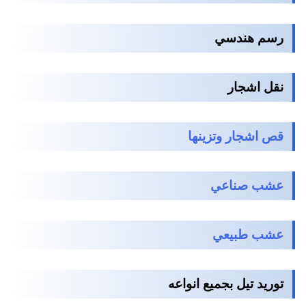
رسم هندسي
نقل اشجار
قص اشجار وتزينها
عشب صناعي
عشب طبيعي
توريد تيل بجميع انواعه