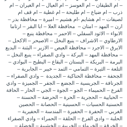
– ام الطيقان – ام العوسز – ام العيال – ام الغيران – ام
ذرب – ام ضياع – ام طليحة – ام غطية – ام قف ام
لصيفات – ام هشايم -ام هشيم – اميرة – محافظة بدر –
ارن – المهد – امتان – محافظة العلا – ابا البقر – ارتاما
الابواء – الاثود السفلي – الاحمر – محافظة ينبع –
الارطاوي – الاشراف – ينبع النخل – الاصيحر – الاكحل –
الايرق – الاجرد – محافظة العيص – الازير – البثنة – البديع
– محافظة المهد – البركة – وادي الصفراء – ينبع النخل –
البرمة – البريكة – البستان – البقاع – اليطيح – البوادي –
التلعة – الثيرة – الثمامي – الثمد – خيبر – الجابرية –
الجحفة – محافظة الحناكية – الجديدة – وادي الصفراء –
الجرنافة – الجريسية – الجضع – الجفر – الجميزة – وادي
الفرع – الحميماء – الجو – الجوة – الجي – الحار – الحافة
– الحبايية – الحجرية – الحرة – الحرضة – الحسنة –
الحسنية الحسيات – الحسينية – الحصانة – الحصين
الغربي – الحفرة – الحفيرة – المندسة – الحفيرية –
الحلبة – وادي الفرع – الحلقة – الحمراء – وادي الصفراء
– الخرقة – الخرماء – الخريبة – الخشيبة – الخضلة –