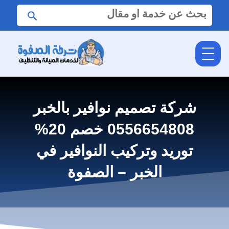
البحث
ابحث
عن:
شركة تصميم نوافير بالخبر
0556654808 خصم 20%
توريد وتركيب النوافير في
الخبر – الصفوة