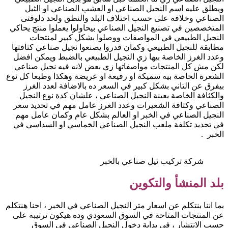
ويطلق عليه اسم النجيل الصناعي او العشب الصناعي او الثيل
الصناعي وخلافه على حسب اختلاف البلد والنطق ولحد دلوقتى
المتخصصين في تصنيع النجيل الصناعي بيحاولوا يعملوا منتج يحاكي
النجيل الطبيعي في المواصفات ووصلوا بشكل كبير لمنتجات
مطابقة للنجيل الطبيعي وكمان قدروا يصنعوا نجيل صناعي كثافتها
وعدد الغرز الخاصة بيها زي النجيل الطبيعي بالضبط ويمكن افضل
لكن مش كل المنتجات مواصفاتها زي بعض لانه فيه نجيل صناعي
الشعرة الخاصة بيه سميكة او رفيعة او عريضة وهكذا وطبعا كل نوع
بيفرق عن التاني بشكل كبير في السعر ده بالاضافة لعدد الغرز
والكثافة الخاصة بعينة النجيل الصناعي ، علشان كدة نوع النجيل
الصناعي وكثافة الشعيرات وعدد الغرز عامل مهم في تحديد سعر
النجيل الصناعي في الخبر او العالم بشكل عام وكمان عامل مهم
في تحديد تكلفة ملعب النجيل الصناعي الخماسي او السداسي في
الخبر .
شركة تركيب ثيل صناعي بالخبر
بلد المنشأ والتكوين
بما اننا بنتكلم عن اسعار متر النجيل الصناعي في الخبر ، احنا هنتكلم
عن المنتجات المتاحة في السوق السعودي وده هيكون ترتيبه على
حسب الانتشار ، في بداية دخول النجيل الصناعي في السوق