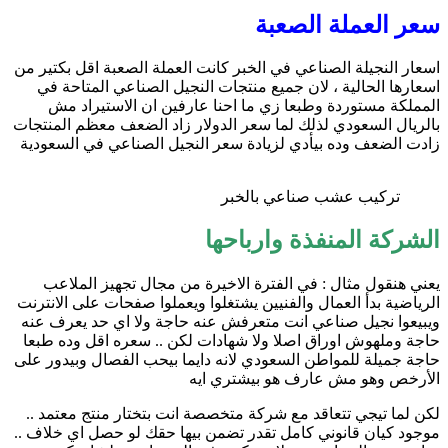
سعر العملة الصعبة
اسعار النجيلة الصناعي في الخبر كانت العملة الصعبة اقل بكتير من
اسعارها الحالية ، لان جميع منتجات النجيل الصناعي المتاحة في
المملكة مستوردة وطبعا زي ما احنا عارفين ان الاستيراد مش
بالريال السعودي لذلك لما سعر الدولار زاد الضعف معظم المنتجات
زادت الضعف وده بيأدي لزيادة سعر النجيل الصناعي في السعودية
تركيب عشب صناعي بالخبر
الشركة المنفذة وارباحها
يعني هنقول مثال : في الفترة الاخيرة من مجال تجهيز الملاعب
الرياضية بدأ العمال والفنيين يشتغلوا ويعملوا صفحات على الانترنت
ويبيعوا نجيل صناعي انت متعرفش عنه حاجة ولا اي حد يعرف عنه
حاجة وملهوش اوراق اصلا ولا شهادات لكن .. سعره اقل وده طبعا
حاجة جميلة للمواطن السعودي لانه دايما بيحب الفصال وبيدور على
الأرخص وهو مش عارف هو بيشتري ايه
لكن لما تيجي تتعاقد مع شركة متخصصة انت بتختار منتج معتمد ..
موجود كيان قانوني كامل تقدر تضمن بيها حقك لو حصل اي خلاف ..