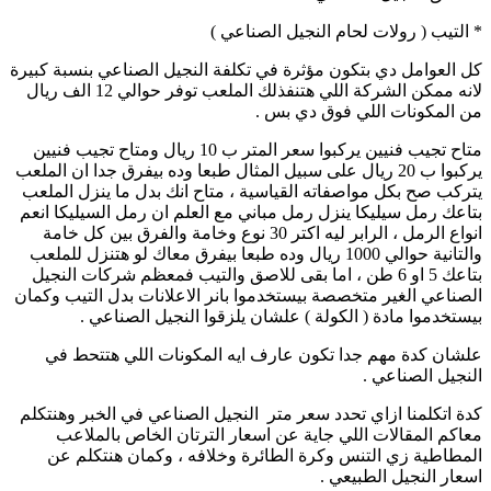
* التيب ( رولات لحام النجيل الصناعي )
كل العوامل دي بتكون مؤثرة في تكلفة النجيل الصناعي بنسبة كبيرة
لانه ممكن الشركة اللي هتنفذلك الملعب توفر حوالي 12 الف ريال
من المكونات اللي فوق دي بس .
متاح تجيب فنيين يركبوا سعر المتر ب 10 ريال ومتاح تجيب فنيين
يركبوا ب 20 ريال على سبيل المثال طبعا وده بيفرق جدا ان الملعب
يتركب صح بكل مواصفاته القياسية ، متاح انك بدل ما ينزل الملعب
بتاعك رمل سيليكا ينزل رمل مباني مع العلم ان رمل السيليكا انعم
انواع الرمل ، الرابر ليه اكتر 30 نوع وخامة والفرق بين كل خامة
والتانية حوالي 1000 ريال وده طبعا بيفرق معاك لو هتنزل للملعب
بتاعك 5 او 6 طن ، اما بقى للاصق والتيب فمعظم شركات النجيل
الصناعي الغير متخصصة بيستخدموا بانر الاعلانات بدل التيب وكمان
بيستخدموا مادة ( الكولة ) علشان يلزقوا النجيل الصناعي .
علشان كدة مهم جدا تكون عارف ايه المكونات اللي هتتحط في
النجيل الصناعي .
كدة اتكلمنا ازاي تحدد سعر متر النجيل الصناعي في الخبر وهنتكلم
معاكم المقالات اللي جاية عن اسعار الترتان الخاص بالملاعب
المطاطية زي التنس وكرة الطائرة وخلافه ، وكمان هنتكلم عن
اسعار النجيل الطبيعي .