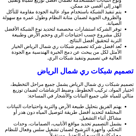
ونوع النباتات المستخدمة لضمان أفضل توزيع للمياه وتقليل
الهدر إلى أقصى حد ممكن.
يتم تنفيذ الشبكة باستخدام مواد عالية الجودة مقاومة للتآكل
والظروف الجوية لضمان متانة النظام وطول عمره مع سهولة
الصيانة.
توفر الشركة استشارات مخصصة لتحديد نوع الشبكة الأفضل
لكل مشروع حسب احتياجات الري وحجم الأرض وطبيعة
التربة لتحقيق أفضل النتائج.
تُعد افضل شركة تصميم شبكات ري شمال الرياض الخيار
الأمثل لكل من يبحث عن دمج الخبرة الهندسية مع الجودة
العالية في تصميم وتنفيذ شبكات الري.
تصميم شبكات ري شمال الرياض
تصميم شبكات ري شمال الرياض يشمل جميع مراحل التخطيط،
اختيار المواد، تركيب الخطوط، وضبط الرشاشات لضمان توزيع
مثالي للمياه على جميع النباتات والأشجار في المساحة:
يهتم الفريق بتحليل طبيعة الأرض والتربة واحتياجات النباتات
المختلفة لتحديد أفضل طريقة لتوصيل المياه دون هدر أو
مشاكل أثناء التشغيل.
يشمل التصميم تحديد مواقع الأنابيب، الصمامات، وحدات
التحكم، وأجهزة الترشيح لضمان تشغيل سلس وفعال للنظام
مع إمكانية التوسع أو التعديل مستقبلاً.