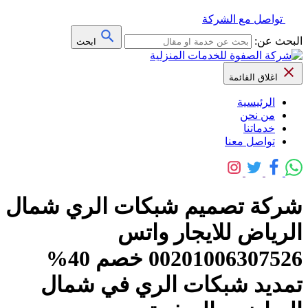
تواصل مع الشركة
البحث عن:
ابحث
اغلاق القائمة
الرئيسية
من نحن
خدماتنا
تواصل معنا
شركة تصميم شبكات الري شمال
الرياض للايجار واتس
00201006307526 خصم 40%
تمديد شبكات الري في شمال