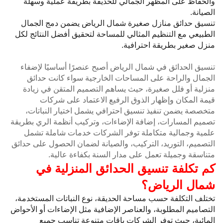
والحفاظ على المظهر الجمالي للحديقة بطريقة عملية وسهلة
الصيانة.
تنسيق حدائق منازل صغيرة شمال الرياض يضمن دمج الجمال
الطبيعي مع التنظيم المثالي للمساحة لتحقيق أفضل النتائج لكل
منزل صغير بطريقة احترافية.
تنسيق الحدائق في شمال الرياض أصبح عنصرًا أساسيًا لإضفاء
الجمال والراحة على المساحات الخارجية سواء كانت حدائق
منزلية أو فلل صغيرة، حيث يساهم التصميم المتقن في زيادة
قيمة المكان وإظهار الذوق الرفيع الاعتماد على شركات
متخصصة يضمن تنفيذ تنسيق احترافي يشمل اختيار النباتات،
تصميم المسارات، إضافة الإضاءات، وتركيب أنظمة الري بطريقة
علمية وجمالية متكاملة توفر الشركات خدمات شاملة تشمل
التصميم، التوريد، التركيب، والصيانة لضمان الحصول على حدائق
متناسقة وجميلة تعمل على مدار السنة بكفاءة عالية.
كم تكلفة تنسيق الحدائق المنزلية في
شمال الرياض؟
تختلف التكلفة حسب مساحة الحديقة، نوع النباتات المستخدمة،
التصاميم المطلوبة، والعناصر الإضافية مثل الإضاءات أو الأحواض
المائية، حيث توفر الشركات باقات متنوعة تناسب جميع