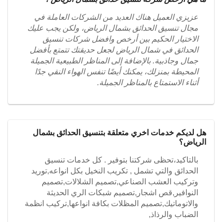
عزيزي العميل هناك العديد من الشركات العاملة في
مجال تنسيق الحدائق بشمال الرياض، ولكن يجب عليك
الاختيار الحكيم بين أرخص وافضل شركات تنسيق
الحدائق في شمال الرياض لجعل حديقتك تتمتع بأفضل
جمال وجاذبية. بالإضافة إلى المناظر الطبيعية الجميلة
المحيطة بمنزلك، يمكنك أيضًا تنفس الهواء النقي جدًا
أثناء الاستمتاع بالمناظر الجميلة.
هل لديكم خدمات اخري متعلقة بتنسيق الحدائق بشمال
الرياض؟
بالتاكيد،تحظى شركتنا بتوفير . كل خدمات تنسيق
الحدائق والتي تشمل , تكريب النخيل بكل انواعه,توريد
وتركيب العشب الصناعي,تصميم الشلالات,تصميم
النوافير,قص اشجار,تصميم شبكات الري الحديثة
والاتوماتيك,تصميم المظلات بكافة انواعها,تركيب انظمة
الضباب والرذاذ,