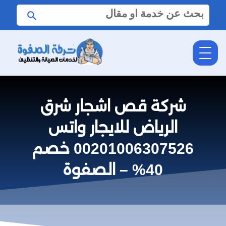
البحث
ابحث
عن:
شركة قص اشجار شرق
الرياض للايجار واتس
00201006307526 خصم
40% – الصفوة