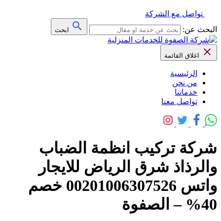
تواصل مع الشركة
البحث عن:
ابحث
اغلاق القائمة
الرئيسية
من نحن
خدماتنا
تواصل معنا
شركة تركيب انظمة الضباب
والرذاذ شرق الرياض للايجار
واتس 00201006307526 خصم
40% – الصفوة