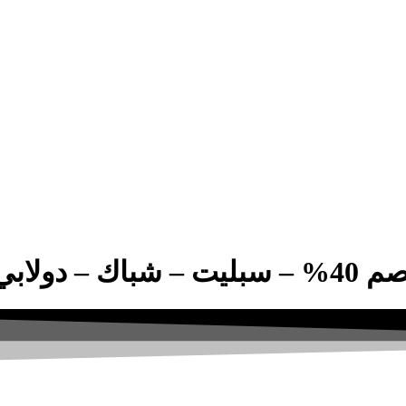
 – دكت