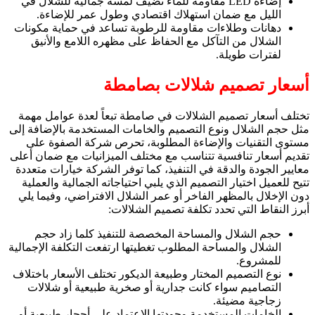
إضاءة LED مقاومة للماء تضيف لمسة جمالية للشلال في
الليل مع ضمان استهلاك اقتصادي وطول عمر للإضاءة.
دهانات وطلاءات مقاومة للرطوبة تساعد في حماية مكونات
الشلال من التآكل مع الحفاظ على مظهره اللامع والأنيق
لفترات طويلة.
أسعار تصميم شلالات بصامطة
تختلف أسعار تصميم الشلالات في صامطة تبعاً لعدة عوامل مهمة
مثل حجم الشلال ونوع التصميم والخامات المستخدمة بالإضافة إلى
مستوى التقنيات والإضاءة المطلوبة، تحرص شركة الصفوة على
تقديم أسعار تنافسية تتناسب مع مختلف الميزانيات مع ضمان أعلى
معايير الجودة والدقة في التنفيذ، كما توفر الشركة خيارات متعددة
تتيح للعميل اختيار التصميم الذي يلبي احتياجاته الجمالية والعملية
دون الإخلال بالمظهر الفاخر أو عمر الشلال الافتراضي، وفيما يلي
أبرز النقاط التي تحدد تكلفة تصميم الشلالات:
حجم الشلال والمساحة المخصصة للتنفيذ كلما زاد حجم
الشلال والمساحة المطلوب تغطيتها ارتفعت التكلفة الإجمالية
للمشروع.
نوع التصميم المختار وطبيعة الديكور تختلف الأسعار باختلاف
التصاميم سواء كانت جدارية أو صخرية طبيعية أو شلالات
زجاجية مضيئة.
الخامات المستخدمة وجودتها الاعتماد على أحجار طبيعية أو