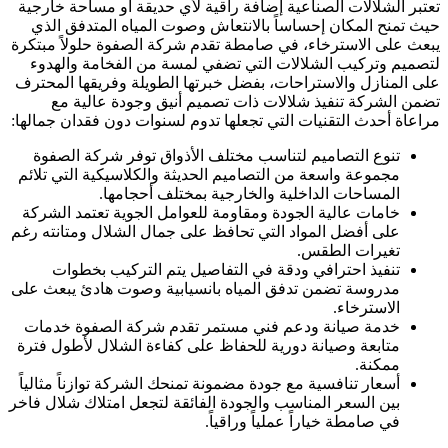
تعتبر الشلالات الصناعية إضافة راقية لأي حديقة أو مساحة خارجية
حيث تمنح المكان إحساساً بالانتعاش وصوت المياه المتدفق الذي
يبعث على الاسترخاء، في صامطة تقدم شركة الصفوة حلولاً مبتكرة
لتصميم وتركيب الشلالات التي تضفي لمسة من الفخامة والهدوء
على المنازل والاستراحات، بفضل خبرتها الطويلة وفريقها المحترف
تضمن الشركة تنفيذ شلالات ذات تصميم أنيق وجودة عالية مع
مراعاة أحدث التقنيات التي تجعلها تدوم لسنوات دون فقدان جمالها:
تنوع التصاميم لتناسب مختلف الأذواق توفر شركة الصفوة
مجموعة واسعة من التصاميم الحديثة والكلاسيكية التي تلائم
المساحات الداخلية والخارجية بمختلف أحجامها.
خامات عالية الجودة ومقاومة للعوامل الجوية تعتمد الشركة
على أفضل المواد التي تحافظ على جمال الشلال ومتانته رغم
تغيرات الطقس.
تنفيذ احترافي ودقة في التفاصيل يتم التركيب بخطوات
مدروسة تضمن تدفق المياه بانسيابية وصوت هادئ يبعث على
الاسترخاء.
خدمة صيانة ودعم فني مستمر تقدم شركة الصفوة خدمات
متابعة وصيانة دورية للحفاظ على كفاءة الشلال لأطول فترة
ممكنة.
أسعار تنافسية مع جودة مضمونة تمنحك الشركة توازناً مثالياً
بين السعر المناسب والجودة الفائقة لتجعل امتلاك شلال فاخر
في صامطة خياراً عملياً وراقياً.