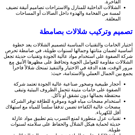
الفاخرة.
الشلالات الداخلية للمنازل والاستراحات تصاميم أنيقة تضيف
لمسة من الفخامة والهدوء داخل الصالات أو المساحات
المغلقة.
تصميم وتركيب شلالات بصامطة
اختيار الخامات والتقنيات المناسبة لتصميم الشلالات يعد خطوة
أساسية لضمان متانتها وجمالها لسنوات طويلة، في صامطة تحرص
شركة الصفوة على استخدام مواد عالية الجودة وتقنيات حديثة تجعل
الشلالات مقاومة للعوامل الجوية وتحافظ على مظهرها الأنيق مع
مرور الوقت، هذه الدقة في الاختيار والتنفيذ تمنحك شلالاً فاخراً
يجمع بين الجمال العملي والاستدامة، حيث:
أحجار طبيعية وصخور صناعية عالية الجودة تعتمد شركة
الصفوة على خامات متينة تتحمل الظروف البيئية وتبقى
محتفظة بجمالها دون تشقق أو تآكل.
استخدام مضخات مياه قوية وموفرة للطاقة توفر الشركة
مضخات عالية الكفاءة تضمن تدفقاً سلساً للمياه مع استهلاك
أقل للكهرباء.
تقنيات عزل متطورة لمنع التسرب يتم تطبيق مواد عازلة
حديثة لحماية هيكل الشلال والحفاظ على سلامته لسنوات
طويلة.