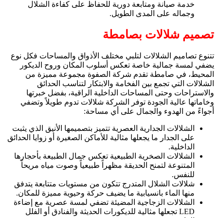
خدمة صيانة ومتابعة دورية للحفاظ على كفاءة الشلال
وجماله على المدى الطويل.
تصميم شلالات بصامطة
تتنوع تصاميم الشلالات لتلبي مختلف الأذواق والمساحات فكل نوع
يضفي لمسة جمالية خاصة تعكس أسلوب المكان وروح الديكور
المحيط، في صامطة تقدم شركة الصفوة مجموعة مميزة من
الشلالات التي تجمع بين الفخامة والابتكار لتناسب الحدائق
والاستراحات وحتى المساحات الداخلية الراقية، بفضل خبرتها
وخاماتها عالية الجودة توفر الشركة شلالات تدوم طويلاً وتضفي
أجواءً من الهدوء والجمال على أي مساحة:
الشلالات الجدارية العصرية تتميز بتصميمها الأنيق الذي يثبت
على الجدار ما يجعلها مثالية للأماكن الصغيرة أو زوايا الحدائق
الداخلية.
الشلالات الصخرية الطبيعية تعكس جمال الطبيعة بأحجارها
المتنوعة لتمنح الحديقة مظهراً طبيعياً وصوت مياه مريحاً
للنفس.
شلالات الشلال المتدرج تتكون من مستويات متتابعة يتدفق
منها الماء بانسيابية ما يضيف حركة وحيوية مميزة للمكان.
الشلالات الزجاجية المضيئة تضفي لمسة عصرية مع إضاءة
LED تجعلها مثالية للديكورات الحديثة والفنادق أو الفلل