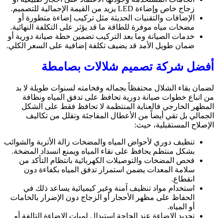
زجاج خاص وإضاءة LED يزيد من القيمة الإجمالية للتصميم.
الإضافات والتقنيات الحديثة مثل تركيب إضاءة متطورة أو
مضخات مياه موفرة للطاقة ما قد يؤثر على التكلفة النهائية.
خدمات الصيانة وما بعد التركيب تضمين خطة صيانة دورية أو
ضمان طويل الأمد قد يضيف تكلفة إضافية على السعر الكلي.
أفضل شركة تصميم شلالات بصامطة
لضمان بقاء الشلال محتفظاً بجماله وفخامته لسنوات طويلة لا بد
من اتباع خطوات صيانة دورية تحافظ على تدفق المياه ونظافة
المظهر الخارجي فالعناية المنتظمة لا تحافظ فقط على الشكل
الجمالي بل تقي أيضاً من الأعطال المفاجئة وتقلل من تكاليف
الإصلاح المستقبلية، حيث:
تنظيف دوري لأحواض المياه والمضخات زالة الأتربة والشوائب
بشكل منتظم يحافظ على نقاء المياه ويمنع انسداد المضخة.
فحص المضخات والتوصيلات الكهربائية بانتظام التأكد من
سلامة المعدات يضمن استمرار تدفق المياه بكفاءة دون
انقطاع.
استخدام مواد تنظيف آمنة وغير كيميائية يساعد ذلك في
الحفاظ على مظهر الأحجار أو الزجاج دون الإضرار بالخامات
أو المياه.
تجديد الإضاءة عند الحاجة استبدال لمبات الإضاءة التالفة أو