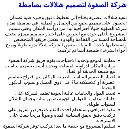
شركة الصفوة لتصميم شلالات بصامطة
تنفيذ شلالات عصرية يحتاج إلى تخطيط دقيق وخبرة فنية لضمان
الحصول على تصميم يجمع بين الجمال والعملية، في صامطة تقدم
شركة الصفوة حلولاً احترافية تبدأ من دراسة المكان وحتى تسليم
المشروع بأعلى جودة مع الحرص على اختيار تصاميم مميزة تضيف
للمساحة لمسة من الفخامة والهدوء، بفضل فريقها المتخصص
واستخدامها لأحدث التقنيات تضمن الشركة شلالاً يدوم طويلاً ويمنح
أجواء استرخاء طبيعية أينما تم تركيبه:
معاينة الموقع وتحديد الاحتياجات يقوم فريق شركة الصفوة
بزيارة المكان لدراسة المساحة وتحديد أنسب تصميم يتناسب
مع طبيعة الحديقة أو الفناء.
اختيار التصميم المناسب لطبيعة المكان يتم اقتراح تصاميم
عصرية أو كلاسيكية بناءً على ذوق العميل وأسلوب الديكور
المحيط.
تحديد المواد والخامات عالية الجودة تعتمد الشركة على
خامات مقاومة للعوامل الجوية تضمن متانة وجمال الشلال
لسنوات طويلة.
تنفيذ احترافي باستخدام أحدث التقنيات يحرص الفريق على
تركيب دقيق يحقق انسيابية المياه وصوتاً مريحاً يبعث على
الاسترخاء.
تسليم المشروع مع خدمة ما بعد التركيب توفر شركة الصفوة