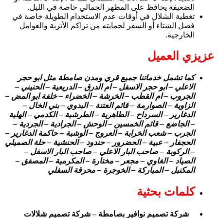
الضعيفة يحافظ على المظهر الجمالي خاصة في الليل.
تغطية الشلال في أوقات عدم الاستخدام الطويلة خاصة في
فصل الشتاء أو السفر لحمايته من تراكم الأتربة والعوامل
الخارجية.
عزيزي العميل
كما تشمل خدماتنا جميع قري ومدن صامطة مثل ابو حجر
الاعلي – ابو حجر الاسفل – ام الدرق – الدريعية – الحنيني –
الجروب – ام القطب – الخرشة – الخضراء – خلفة ابو المض –
الزاوية – الصوارمة – قائم العتنة – البدوي – بني الخال –
الدغارير – السرداح – الطاهرية – الطرشية – الكدمي – الهلية
– الجاضع – قائم الخمسين – الوحش – الجرادية – الجردية –
الجرب – شعب الخرابة – العروج – الوشبة – حاكمة الدغارير –
الحجفار – عبية – الحضرور – حندود – الحنشية – حلة الصميلي
– الركوبة – صاحب البار الاعلي – صاحب البار الاسفل –
الصياد – الغاوي – مجعر – مختارة – المكرمية – المصفق –
المكنبل – المباركة – الخوجرة – محرقة السفلي
كلمات بحثية
شركة تصميم نوافير بصامطة – شركة تصميم شلالات