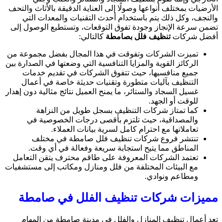
الأرضيات بمختلف أنواعها وصولًا إلى العناية الدقيقة بالأثاث والتحف
والنجف، وكل ذلك يتم باستخدام أحدث التقنيات والمعدات التي
تضمن سرعة الإنجاز وجودة تفوق التوقعات، وتستطيع الوصول إلى
أفضل شركات
تنظيف فلل بصامطة
كالتالي:
تميزت الشركات وتفوقت في هذا المجال بفضل مجموعة من
الركائز القوية والمزايا التنافسية التي وضعتها في الصدارة بين
جميع منافسيها، حيث تتفوق الشركات في تقديم خدمات
التنظيف بآليات متطورة وتقنيات حديثة خاصة في أعمال
غسيل السجاد والستائر، ما يمنح العميل نتائج مثالية دون إهدار
للوقت أو الجهد.
كما تمتاز شركات التنظيف بسجل طويل من النزاهة
والمصداقية، حيث تلتزم بأقصى درجات الخصوصية في
تعاملاتها مع احترام كامل لسرية بيانات العملاء.
تنتشر فروع شركات تنظيف فلل صامطة في مختلف
المناطق مما يتيح استجابة سريعة وفعالة في أي وقت.
تعتمد الشركات المعروفة على طاقم محترف يتقن التعامل
مع البيئات المختلفة من فلل ومنازل ومكاتب إلى مستشفيات
ومطاعم ونوادي.
مميزات
شركات تنظيف الفلل في صامطة
تعد أعمال تنظيف المنازل والفلل في مدينة صامطة من المهام