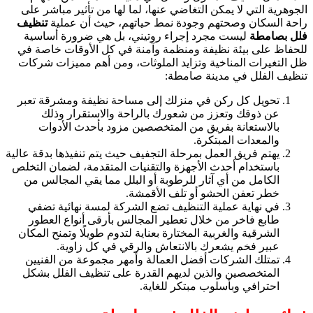
الجوهرية التي لا يمكن التغاضي عنها، لما لها من تأثير مباشر على
راحة السكان وصحتهم وجودة نمط حياتهم، حيث أن عملية
تنظيف
فلل بصامطة
ليست مجرد إجراء روتيني، بل هي ضرورة أساسية
للحفاظ على بيئة نظيفة ومنظمة وآمنة في كل الأوقات خاصة في
ظل التغيرات المناخية وتزايد الملوثات، ومن أهم مميزات شركات
تنظيف الفلل في مدينة صامطة:
تحويل كل ركن في منزلك إلى مساحة نظيفة ومشرقة تعبر
عن ذوقك وتعزز من شعورك بالراحة والاستقرار وذلك
بالاستعانة بفريق من المتخصصين مزود بأحدث الأدوات
والمعدات المبتكرة.
يهتم فريق العمل بمرحلة التجفيف حيث يتم تنفيذها بدقة عالية
باستخدام أحدث الأجهزة والتقنيات المتقدمة، لضمان التخلص
الكامل من أي آثار للرطوبة أو البلل مما يقي المجالس من
خطر تعفن الحشو أو تلف الأقمشة.
في نهاية عملية التنظيف تضع الشركة لمسة نهائية تضفي
طابع فاخر من خلال تعطير المجالس بأرقى أنواع العطور
الشرقية والغربية المختارة بعناية لتدوم طويلًا وتمنح المكان
عبير فخم يشعرك بالانتعاش والرقي في كل زاوية.
تمتلك الشركات أفضل العمالة وأمهر مجموعة من الفنيين
المتخصصين والذين لديهم القدرة على تنظيف الفلل بشكل
احترافي وبأسلوب مبتكر للغاية.