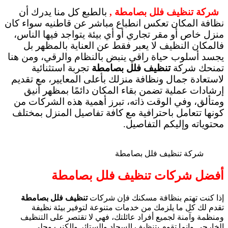
شركة تنظيف فلل بصامطة ,
بالطبع كل منا يدرك أن
نظافة المكان تعكس انطباع مباشر عن قاطنيه سواء كان
منزل خاص أو مقر تجاري أو أي بيئة يتواجد فيها الناس،
فالمكان النظيف لا يعبر فقط عن العناية بالمظهر بل
يجسد أسلوب حياة راقي ينبض بالنظام والرقي، ومن هنا
تمنحك شركة
تنظيف فلل بصامطة
تجربة استثنائية
لاستعادة جمال ونظافة منزلك بأعلى المعايير، مع تقديم
إرشادات عملية تضمن بقاء المكان دائمًا بمظهر أنيق
ومتألق، وفي الوقت ذاته، تبرز أهمية هذه الشركات من
كونها تتعامل باحترافية مع كافة تفاصيل المنزل بمختلف
محتوياته وإليكم التفاصيل.
شركة تنظيف فلل بصامطة
أفضل شركات تنظيف فلل بصامطة
إذا كنت تهتم بنظافة مسكنك فإن شركات
تنظيف فلل بصامطة
تقدم لك كل ما يلزمك من خدمات متنوعة لتوفير بيئة نظيفة
ومنظمة وآمنة لجميع أفراد عائلتك، فهي لا تقتصر على التنظيف
الخارجي وإنما تقوم بتنظيف السجاد والستائر والكنب وجلي