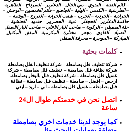
– قائم العتنة – البدوي – بني الخال – الدغارير – السرداح – الطاهرية
– الطرشية – الكدمي – الهلية – الجاضع – قائم الخمسين – الوحش –
الجرادية – الجردية – الجرب – شعب الخرابة – العروج – الوشبة –
حاكمة الدغارير – الحجفار – عبية – الحضرور – حندود – الحنشية –
حلة الصميلي – الركوبة – صاحب البار الاعلي – صاحب البار الاسفل
– الصياد – الغاوي – مجعر – مختارة – المكرمية – المفق – المكتبل –
المباركة – الخوجرة – محرقة السفلي
كلمات بحثية
شركة تنظيف فلل بصامطة – شركة تنظيف الفلل بصامطة –
شركة نظافة فلل بصامطة – تنظيف فلل بصامطة – شركة
غسيل فلل بصامطة – شركة تنظيف فلل بالبخار بصامطة-
ارخص – افضل – صامطة – تنظيف فلل بصامطة – نظافة
فلل بصامطة – غسيل فلل بصامطة – ابي – اريد – ابغي
اتصل نحن في خدمتكم طوال ال24
ساعة
كما يوجد لدينا خدمات اخري بصامطة
متعلقة بعمليات البحث مثل