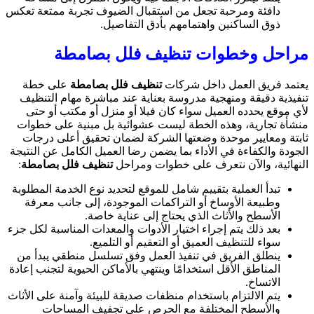
دافئة ومرحبة تجعل من استقبال الضيوف تجربة ممتعة تعكس
ذوق الساكنين واهتمامهم بأدق التفاصيل.
مراحل وخطوات تنظيف فلل بصامطة
يعتمد فريق العمل داخل شركات
تنظيف
فلل بصامطة
على خطة
تنفيذية دقيقة ومنهجية مدروسة بعناية عند مباشرة مهام التنظيف
لأي موقع يحدده العميل سواء كان فيلا أو منزل أو مكتب أو حتى
منشأة تجارية، وهذه الخطة ليست عشوائية بل مبنية على خطوات
ثابتة ومعايير موحدة وضعتها الشركة لضمان تحقيق أعلى درجات
الجودة والكفاءة في الأداء بما يضمن رضا العميل الكامل عن النتيجة
النهائية، والآن نتعرف على خطوات ومراحل
تنظيف فلل بصامطة
:
تبدأ العملية بتقييم شامل للموقع لتحديد نوع الخدمة المطلوبة
وطبيعة الأوساخ أو التراكمات الموجودة، إلى جانب معرفة
الأسطح والأثاث الذي يحتاج إلى عناية خاصة.
بعد ذلك يتم إجراء اختيار الأدوات والمعدات المناسبة لكل جزء
سواء للتنظيف العميق أو التعقيم أو التلميع.
ينطلق الفريق في تنفيذ العمل وفق تسلسل منطقي يبدأ من
المناطق الأقل استخدامًا وينتهي بالأماكن الحيوية لتجنب إعادة
الاتساخ.
يتم الالتزام باستخدام منظفات صديقة للبيئة وآمنة على الأثاث
والأسطح المختلفة مع الحرص على تجفيف المساحات