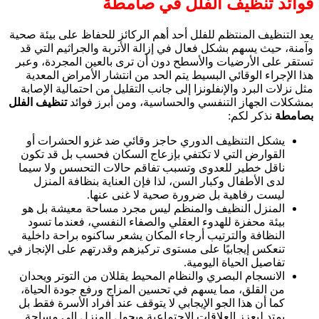
فوائد
تنظيف الفلل في صامطة
يعد التنظيف المنتظم للفلل أحد أهم الركائز للحفاظ على بيئة صحية
وآمنة، حيث يسهم بشكل فعال في إزالة الأتربة والجراثيم التي قد
تستقر على الأرضيات والأسطح دون أن ترى بالعين المجردة، وعبر
هذا الإجراء الوقائي البسيط يتم الحد من انتشار الأمراض المعدية
مثل نزلات البرد والإنفلونزا إلى جانب التقليل من احتمالية الإصابة
بمشكلات الجهاز التنفسي والحساسية، ومن أبرز فوائد
تنظيف الفلل
بصامطة
نذكر لكم:
يشكل التنظيف الدوري حاجز وقائي ضد غزو الحشرات أو
القوارض التي لا تكتفي بإزعاج السكان فحسب بل قد تكون
ناقل خطير للعدوى وتسبب تفاقم حالات التحسس ولا سيما
لدى الأطفال وكبار السن، لذا فإن العناية بنظافة المنزل
ليست رفاهية بل ضرورة صحية لا غنى عنها.
المنزل النظيف والمنظم ليس مجرد مساحة معيشة بل هو
بيئة محفزة للهدوء العقلي والصفاء النفسي، فعندما تسود
النظافة والترتيب أرجاء المكان يشعر ساكنوه براحة داخلية
تنعكس إيجابيًا على مستوى تركيزهم وقدرتهم على الإنجاز في
تفاصيل الحياة اليومية.
الانسجام البصري والنظام المحيط يقللان من التوتر ويحدان
من القلق، مما يسهم في تحسين المزاج ورفع جودة الحياة،
كما أن هذا الجو الإيجابي لا يتوقف عند أفراد الأسرة فقط بل
يمتد ليعزز العلاقات الاجتماعية ويحول المنزل إلى مساحة