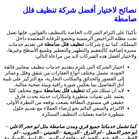
نصائح لاختيار أفضل شركة تنظيف فلل
صامطة
تأكيدًا على التزام الشركات الخاصة بالتنظيف بالقوانين، فإنها تعمل
تحت مظلة التراخيص الرسمية وتخضع للرقابة المعتمدة داخل
المملكة، كما تبدع شركات
تنظيف
فلل
صامطة
في تقديم خدمات
مميزة إضافية كالتعقيم والتطهير والتعطير وتلميع الأسطح وغيرها،
ولاختيار أفضل هذه الشركات لابد من مراعاة التالي:
اختيار الشركة التي تلتزم بتقديم خدمات تنظيف بمعايير فائقة
الجودة، تشمل مختلف أنواع العقارات من شقق وفلل وعمائر
إلى القصور والحدائق والمكاتب التجارية، مع التركيز على تلبية
أدق التفاصيل بما يعكس صورة راقية وبيئة صحية مثالية.
لابد أن تمتلك شركة
تنظيف فلل
بصامطة
منهج مختلف كليًا
يعتمد على تقنيات متطورة وابتكارات حديثة تحدث فارق
حقيقي في مستوى النظافة يصعب توقعه من النظرة الأولى.
الالتزام والسعي الدائم نحو إرضاء العملاء مع تقديم حلول
متطورة خاصة بعمليات التنظيف المبتكرة.
كما تشمل خدماتنا جميع قري ومدن صامطة مثل ابو حجر الاعلي –
ابو حجر الاسفل – ام الدرق – الدريعية – الحنيني – الجروب – ام
القطب – الخرشة – الخضراء – خلفة ابو المض – الزاوية – الصوارمة