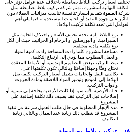
تختلف أسعار تركيب البلاط بصامطة باختلاف عدة عوامل تؤثر على
التكلفة النهائية للمشروع، تهتم شركة تركيب بلاط بصامطة مثل
شركة الصفوة بتقديم أسعار تنافسية تناسب ميزانيات العملاء دون
التأثير على جودة التنفيذ أو الخامات المستخدمة، فيما يلي أهم
العوامل التي تحدد تكلفة تركيب البلاط:
نوع البلاط المستخدم تختلف الأسعار باختلاف الخامة مثل
السيراميك أو البورسلين أو الرخام أو الجرانيت حيث أن لكل
نوع تكلفة مادية مختلفة.
مساحة المشروع كلما زادت المساحة زادت كمية المواد
والعمل المطلوب مما يؤدي إلى ارتفاع التكلفة.
نمط التركيب بعض التصاميم الهندسية أو الأنماط المعقدة
تحتاج وقتًا وجهدًا إضافيًا وبالتالي تكون تكلفتها أعلى.
تكاليف النقل والخامات تشمل أسعار التركيب تكلفة نقل
البلاط إلى الموقع وتوفير المواد اللاصقة ومادة الجروت
وأدوات التركيب.
حالة الأرضية الأساسية إذا كانت الأرضية بحاجة إلى تسوية أو
إصلاحات قبل التركيب فقد يضيف ذلك تكلفة إضافية على
المشروع.
مدة الإنجاز المطلوبة في حال طلب العميل سرعة في تنفيذ
المشروع قد يتطلب ذلك زيادة عدد العمال وبالتالي زيادة
التكاليف.
فني تركيب بلاط بصامطة