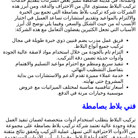
والمتانة، في مدينة صامطة تتميز بعض الشركات بتقديم خدمات
تركيب البلاط بمستوى عالٍ من الاحتراف والدقة، ومن أبرز هذه
الشركات شركة تركيب بلاط بصامطة التي تجمع بين الخبرة
والالتزام بالمواعيد وتقديم استشارات تساعد العميل في اختيار
الأنسب له من حيث الشكل والسعر، وفيما يلي نوضح لك أبرز
الأسباب التي تجعل الكثيرين يفضلون التعامل مع هذه الشركة:
فريق عمل مدرب يضم فنيين ذوي خبرة طويلة في مجال
تركيب جميع أنواع البلاط.
التزام تام بالجودة من خلال استخدام مواد لاصقة عالية الجودة
وأدوات حديثة تضمن دقة التركيب.
تنفيذ سريع ومنظم مع احترام مواعيد التسليم والاهتمام
بتفاصيل التشطيب النهائي.
خدمة عملاء مميزة تقدم الدعم والاستشارات من بداية
المشروع حتى نهايته.
أسعار تنافسية مناسبة لمختلف الميزانيات مع عروض
موسمية وخيارات مرنة في الدفع.
فني بلاط بصامطة
تركيب البلاط يتطلب استخدام أدوات متخصصة لضمان تنفيذ العمل
بدقة وجودة عالية تعتمد شركة تركيب بلاط بصامطة على مجموعة
من الأدوات الاحترافية التي تسهل عملية التركيب وتُحقق نتائج متقنة
ومتناسقة في كافة أنواع البلاط، وفيما يلي أبرز الأدوات المستخدمة