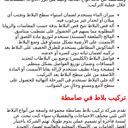
خلال عملية التركيب:
ميزان الماء يستخدم لضمان استواء سطح البلاط وتجنب أي
ميلان أو انحدار غير مرغوب فيه.
آلة قص البلاط تتيح قص البلاط بدقة حسب المقاسات والزوايا
المطلوبة مما يسهم في الحصول على تشطيب متناسق.
المالج (الملعقة المسننة) تستخدم لتوزيع مادة اللصق أو
الأسمنت على الأرضية بشكل متساوٍ قبل وضع البلاط.
الشاكوش المطاطي يستخدم للطرق الخفيف على البلاط بعد
تركيبه لضمان ثباته دون كسره أو خدشه.
فواصل البلاط (الكليبس) توضع بين البلاطات لتحديد
المسافات وضمان توزيع الفواصل بشكل منتظم.
إسفنجة وماء نظيف تستخدم لإزالة بقايا الأسمنت أو المادة
اللاصقة من على سطح البلاط بعد التركيب.
آلة جلي البلاط تستخدم في المرحلة النهائية للحصول على
سطح لامع ومستوٍ وخالٍ من الشوائب.
تركيب بلاط في صامطة
تقدم شركة تركيب بلاط بصامطة مجموعة واسعة من أنواع البلاط
التي تلبي مختلف الاحتياجات والتفضيلات سواء كنت تبحث عن
لمسة فاخرة أو تصميم عملي يدوم طويلًا، تهتم الشركة باختيار
أفضل الخامات من الأسواق المحلية والعالمية لضمان الجودة