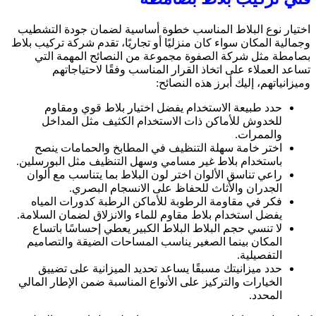
اختيار نوع البلاط المناسب خطوة أساسية لضمان جودة التشطيب
وجمالية المكان سواء كان منزليًا أو تجاريًا، تقدم شركة تركيب بلاط
بصامطة مثل شركة الصفوة مجموعة من النصائح المهمة التي
تساعد العملاء على اتخاذ القرار المناسب وفقًا لاحتياجاتهم
وميزانياتهم، إليك أبرز هذه النصائح:
حدد طبيعة الاستخدام يفضل اختيار بلاط قوي ومقاوم
للخدوش للأماكن ذات الاستخدام الكثيف مثل المداخل
والممرات.
اختر خامة سهلة التنظيف في المطابخ والحمامات ينصح
باستخدام بلاط غير مسامي وسهل التنظيف مثل البورسلين.
راعي تناسق الألوان اختر لون البلاط بما يتناسب مع ألوان
الجدران والأثاث للحفاظ على الانسجام البصري.
فكر في مقاومة الرطوبة للأماكن الرطبة كدورات المياه
يفضل استخدام بلاط مقاوم للماء والانزلاق لضمان السلامة.
لا تنسي حجم البلاط البلاط الكبير يعطي إحساسًا باتساع
المكان بينما الصغير يناسب المساحات الضيقة والتصاميم
التفصيلية.
حدد ميزانيتك مسبقًا يساعد تحديد الميزانية على تضييق
الخيارات والتركيز على الأنواع المناسبة ضمن الإطار المالي
المحدد.