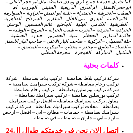
كما تشمل خدماتنا جميع قري ومدن صامطة مثل ابو حجر الاعلي –
ابو حجر الاسفل – ام الدرق – الدريعية – الحنيني – الجروب – ام
القطب – الخرشة – الخضراء – خلفة ابو المض – الزاوية – الصوارمة
– قائم العتنة – البدوي – بني الخال – الدغارير – السرداح – الطاهرية
– الطرشية – الكدمي – الهلية – الجاضع – قائم الخمسين – الوحش –
الجرادية – الجردية – الجرب – شعب الخرابة – العروج – الوشبة –
حاكمة الدغارير – الحجفار – عبية – الحضرور – حندود – الحنشية –
حلة الصميلي – الركوبة – صاحب البار الاعلي – صاحب البار الاسفل
– الصياد – الغاوي – مجعر – مختارة – المكرمية – المصفق –
المكنبل – المباركة – الخوجرة – محرقة السفلي
كلمات بحثية
شركة تركيب بلاط بصامطة – تركيب بلاط بصامطة – شركة
تركيب رخام بصامطة – شركة تركيب سيراميك بصامطة –
شركة تركيب بورسلين بصامطة – تركيب رخام بصامطة –
تركيب بورسلين بصامطة – تركيب سيراميك بصامطة –
مقاول تركيب سيراميك بصامطة – افضل تركيب سيراميك
بصامطة – محلات تركيب سيراميك بصامطة – شركة تركيب
سيراميك بصامطة – حمامات – مطابخ – ابي – افضل – ارخص
– اريد – ابي – جازان – صامطة – في صامطة
اتصل الان نحن في خدمتكم طوال ال24