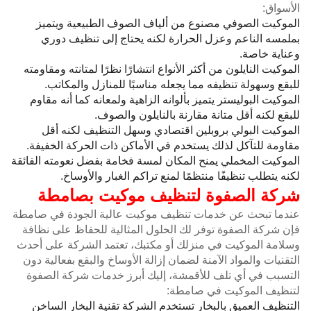
الأسواق:
الموكيت الصوفي مصنوع من ألياف الصوف الطبيعية ويتميز
بملمسه الناعم وعزل الحرارة لكنه يحتاج إلى تنظيف دوري
وعناية خاصة.
الموكيت النايلون من أكثر الأنواع انتشارًا نظرًا لمتانته ومقاومته
للبقع وسهولة تنظيفه مما يجعله مناسبًا للمنازل والمكاتب.
الموكيت البوليستر يتميز بألوانه الزاهية ولمعانه كما أنه مقاوم
للبقع لكنه أقل متانة مقارنة بالنايلون والصوف.
الموكيت البولي بروبلين اقتصادي وسهل التنظيف لكنه أقل
مقاومة للتآكل لذلك يستخدم في الأماكن ذات الحركة الخفيفة.
الموكيت المخملي يمنح المكان لمسة فخامة بفضل نعومته الفائقة
لكنه يتطلب تنظيفًا منتظمًا لمنع تراكم الغبار والأوساخ.
شركة الصفوة لتنظيف موكيت بصامطة
عندما تبحث عن خدمات تنظيف موكيت عالية الجودة في صامطة
فإن شركة الصفوة توفر لك الحلول المثالية للحفاظ على نظافة
وسلامة الموكيت في منزلك أو مكتبك، تعتمد الشركة على أحدث
التقنيات والمواد الآمنة لضمان إزالة الأوساخ والبقع بفعالية دون
التسبب في أي تلف للأقمشة، إليك أبرز خدمات شركة الصفوة
لتنظيف الموكيت في صامطة:
التنظيف العميق بالبخار تستخدم الشركة تقنية البخار الساخن