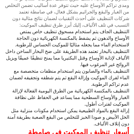
ومدى تراكم الأوساخ عليه حيث تتوفر عدة أساليب تضمن التخلص
من الغبار والبقع والجراثيم بشكل فعال، في صامطة تعتمد
شركات التنظيف على أحدث التقنيات لضمان نتائج مثالية دون
التسبب في تلف الألياف، إليك أبرز طرق تنظيف الموكيت:
التنظيف الجاف يتم استخدام مسحوق تنظيف خاص يمتص
الأوساخ والدهون ثم يشفط بالمكنسة الكهربائية دون الحاجة
لاستخدام الماء مما يجعله مثاليًا للموكيت الحساس للرطوبة.
التنظيف بالبخار تعتمد هذه الطريقة على ضخ البخار الساخن داخل
الألياف لإذابة الأوساخ وقتل البكتيريا مما يمنح تنظيفًا عميقًا ويزيل
الروائح غير المرغوب فيها.
التنظيف بالماء والصابون يتم استخدام منظفات متخصصة مع
الماء لفرك الموكيت وإزالة البقع ثم يتم شطفه وتجفيفه لضمان
عدم تراكم الرطوبة.
التنظيف بالمكنسة الكهربائية من الطرق اليومية الفعالة لإزالة
الغبار والأوساخ السطحية مما يساعد في الحفاظ على نظافة
الموكيت لفترات أطول.
إزالة البقع بالمواد الطبيعية يمكن استخدام مكونات منزلية مثل
الخل الأبيض و صودا الخبز للتخلص من البقع الصعبة بطريقة آمنة
دون إتلاف الألياف.
أسعار تنظيف الموكيت في صامطة