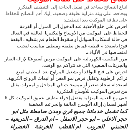
اتباع النصائح يساعد في تقليل الحاجة إلى التنظيف المتكرر
ويحافظ على بيئة منزلية نظيفة وصحية، إليك أهم النصائح للحفاظ
على نظافة الموكيت بعد التنظيف:
احرص على خلع الأحذية عند الدخول إلى المنزل أو الغرفة
للحفاظ على الموكيت من الأوساخ والبكتيريا العالقة في النعال.
في حالة انسكاب السوائل أو سقوط الطعام قم بتنظيف البقعة
فورًا باستخدام قطعة قماش نظيفة ومنظف مناسب لتجنب
امتصاصها في الألياف.
مرر المكنسة الكهربائية على الموكيت مرتين أسبوعيًا لإزالة الغبار
والجزيئات الصغيرة التي قد تتراكم مع الوقت.
احرص على فتح النوافذ أو تشغيل المراوح بعد التنظيف لمنع
تراكم الرطوبة وتقليل فرص نمو العفن أو انبعاث الروائح الكريهة.
استخدام سجاد صغير أو ممسحات في المداخل والممرات يقلل
من تعرض الموكيت للأوساخ المتكررة.
حتى مع العناية المنزلية يفضل إجراء تنظيف عميق للموكيت كل 6
أشهر لضمان إزالة الأوساخ العالقة والجراثيم المخفية.
كما تشمل خدماتنا جميع قري ومدن صامطة مثل ابو
حجر الاعلي – ابو حجر الاسفل – ام الدرق – الدريعية –
الحنيني – الجروب – ام القطب – الخرشة – الخضراء –