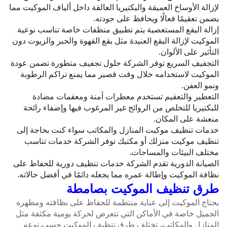
لإزالة الأوساخ العميقة والبكتيريا العالقة داخل ألياف الموكيت مما
يضمن تعقيمًا فعالًا ويحافظ على جودته.
إزالة البقع المستعصية يتم تطبيق منظفات خاصة تناسب نوعية
الموكيت لإزالة البقع العنيدة مثل بقع القهوة والحبر والزيوت دون
التأثير على الألوان.
التجفيف السريع توفر الشركة حلول تجفيف متطورة تضمن عودة
الموكيت لاستخدامه خلال وقت قصير مما يمنع تراكم الرطوبة
ونمو العفن.
التعطير والتعقيم تستخدم معطرات آمنة ومعقمات مضادة
للبكتيريا للتخلص من الروائح غير المرغوب فيها وإضفاء رائحة
منعشة على المكان.
خدمات تنظيف موكيت المنازل والمكاتب سواء كنت بحاجة إلى
تنظيف موكيت منزلك أو مكتبك توفر الشركة خدمات تناسب
مختلف البيئات والمساحات.
الصيانة الدورية تقدم الشركة خدمات تنظيف دورية للحفاظ على
نظافة الموكيت وإطالة عمره مما يجعله دائمًا في أفضل حالاته.
طرق تنظيف الموكيت بصامطة
يحتاج الموكيت إلى عناية منتظمة للحفاظ على نظافته ومظهره
الجميل خاصة في الأماكن التي تتعرض لحركة يومية مكثفة مثل
المنازل والمكاتب، تختلف طرق تنظيف الموكيت حسب نوعه