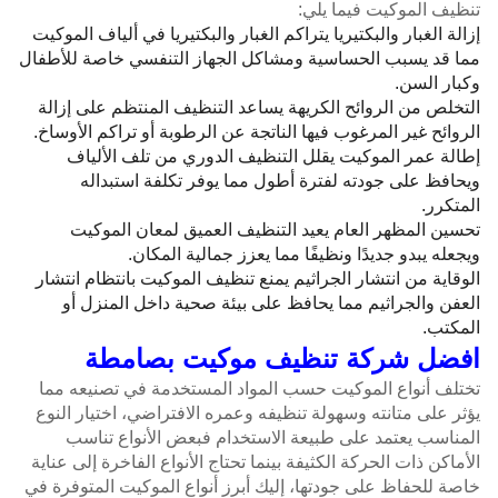
تنظيف الموكيت فيما يلي:
إزالة الغبار والبكتيريا يتراكم الغبار والبكتيريا في ألياف الموكيت
مما قد يسبب الحساسية ومشاكل الجهاز التنفسي خاصة للأطفال
وكبار السن.
التخلص من الروائح الكريهة يساعد التنظيف المنتظم على إزالة
الروائح غير المرغوب فيها الناتجة عن الرطوبة أو تراكم الأوساخ.
إطالة عمر الموكيت يقلل التنظيف الدوري من تلف الألياف
ويحافظ على جودته لفترة أطول مما يوفر تكلفة استبداله
المتكرر.
تحسين المظهر العام يعيد التنظيف العميق لمعان الموكيت
ويجعله يبدو جديدًا ونظيفًا مما يعزز جمالية المكان.
الوقاية من انتشار الجراثيم يمنع تنظيف الموكيت بانتظام انتشار
العفن والجراثيم مما يحافظ على بيئة صحية داخل المنزل أو
المكتب.
افضل شركة تنظيف موكيت بصامطة
تختلف أنواع الموكيت حسب المواد المستخدمة في تصنيعه مما
يؤثر على متانته وسهولة تنظيفه وعمره الافتراضي، اختيار النوع
المناسب يعتمد على طبيعة الاستخدام فبعض الأنواع تناسب
الأماكن ذات الحركة الكثيفة بينما تحتاج الأنواع الفاخرة إلى عناية
خاصة للحفاظ على جودتها، إليك أبرز أنواع الموكيت المتوفرة في