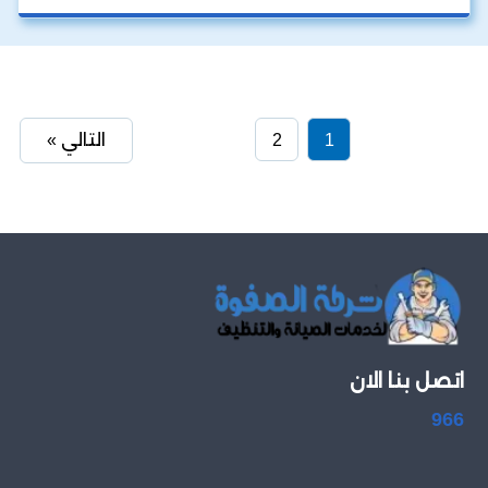
1
2
التالي »
اتصل بنا الان
966