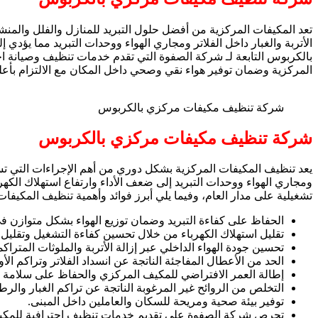
تعد المكيفات المركزية من أفضل حلول التبريد للمنازل والفلل والمنشآ
الأتربة والغبار داخل الفلاتر ومجاري الهواء ووحدات التبريد مما يؤد
بالكربوس التابعة لـ شركة الصفوة التي تقدم خدمات تنظيف وصيانة اح
المركزية وضمان توفير هواء نقي وصحي داخل المكان مع الالتزام بأعلى 
شركة تنظيف مكيفات مركزي بالكربوس
شركة تنظيف مكيفات مركزي بالكربوس
يعد تنظيف المكيفات المركزية بشكل دوري من أهم الإجراءات التي تساعد
ومجاري الهواء ووحدات التبريد إلى ضعف الأداء وارتفاع استهلاك الكه
تشغيلية على مدار العام، وفيما يلي أبرز فوائد وأهمية تنظيف المكيف
الحفاظ على كفاءة التبريد وضمان توزيع الهواء بشكل متوازن في
تقليل استهلاك الكهرباء من خلال تحسين كفاءة التشغيل وتقليل
تحسين جودة الهواء الداخلي عبر إزالة الأتربة والملوثات المتراك
الحد من الأعطال المفاجئة الناتجة عن انسداد الفلاتر وتراكم الأ
إطالة العمر الافتراضي للمكيف المركزي والحفاظ على سلامة أجز
التخلص من الروائح غير المرغوبة الناتجة عن تراكم الغبار والرط
توفير بيئة صحية ومريحة للسكان والعاملين داخل المبنى.
تحرص شركة الصفوة على تقديم خدمات تنظيف احترافية للمكيفا