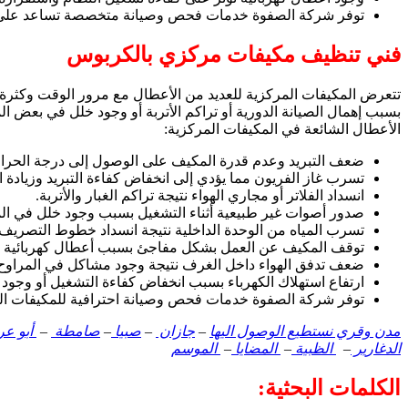
توفر شركة الصفوة خدمات فحص وصيانة متخصصة تساعد على اكت
فني تنظيف مكيفات مركزي بالكربوس
تتعرض المكيفات المركزية للعديد من الأعطال مع مرور الوقت وكثرة الا
بسبب إهمال الصيانة الدورية أو تراكم الأتربة أو وجود خلل في بعض ا
الأعطال الشائعة في المكيفات المركزية:
ضعف التبريد وعدم قدرة المكيف على الوصول إلى درجة الحرار
تسرب غاز الفريون مما يؤدي إلى انخفاض كفاءة التبريد وزيادة ا
انسداد الفلاتر أو مجاري الهواء نتيجة تراكم الغبار والأتربة.
صدور أصوات غير طبيعية أثناء التشغيل بسبب وجود خلل في المراو
تسرب المياه من الوحدة الداخلية نتيجة انسداد خطوط التصريف 
توقف المكيف عن العمل بشكل مفاجئ بسبب أعطال كهربائية أ
ضعف تدفق الهواء داخل الغرف نتيجة وجود مشاكل في المراوح أ
ارتفاع استهلاك الكهرباء بسبب انخفاض كفاءة التشغيل أو وجود
توفر شركة الصفوة خدمات فحص وصيانة احترافية للمكيفات الم
مدن وقري نستطيع الوصول اليها
–
جازان
–
صبيا
–
صامطة
–
أبو ع
الدغارير
–
الظبية
–
المضايا
–
الموسم
الكلمات البحثية: