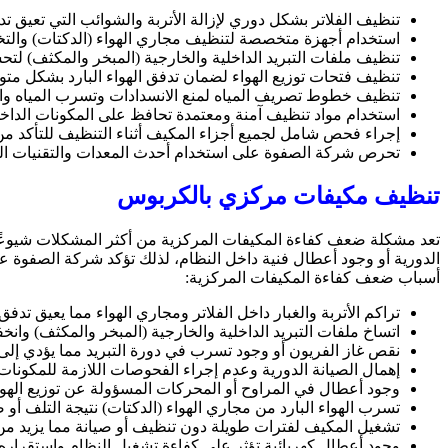
تنظيف الفلاتر بشكل دوري لإزالة الأتربة والشوائب التي تعيق تدف
استخدام أجهزة متخصصة لتنظيف مجاري الهواء (الدكتات) والتخل
تنظيف ملفات التبريد الداخلية والخارجية (المبخر والمكثف) لتح
تنظيف فتحات توزيع الهواء لضمان تدفق الهواء البارد بشكل متو
تنظيف خطوط تصريف المياه لمنع الانسدادات وتسرب المياه وا
استخدام مواد تنظيف آمنة ومعتمدة تحافظ على المكونات الداخ
إجراء فحص شامل لجميع أجزاء المكيف أثناء التنظيف للتأكد م
تحرص شركة الصفوة على استخدام أحدث المعدات والتقنيات الحد
تنظيف مكيفات مركزي بالكربوس
تعد مشكلة ضعف كفاءة المكيفات المركزية من أكثر المشكلات شيوعًا ا
الدورية أو وجود أعطال فنية داخل النظام، لذلك تؤكد شركة الصفوة 
أسباب ضعف كفاءة المكيفات المركزية:
تراكم الأتربة والغبار داخل الفلاتر ومجاري الهواء مما يعيق تدفق 
اتساخ ملفات التبريد الداخلية والخارجية (المبخر والمكثف) وانخ
نقص غاز الفريون أو وجود تسرب في دورة التبريد مما يؤدي إل
إهمال الصيانة الدورية وعدم إجراء الفحوصات اللازمة للمكونات 
وجود أعطال في المراوح أو المحركات المسؤولة عن توزيع الهوا
تسرب الهواء البارد من مجاري الهواء (الدكتات) نتيجة التلف أو
تشغيل المكيف لفترات طويلة دون تنظيف أو صيانة مما يزيد من
وجود أعطال كهربائية تؤثر على كفاءة تشغيل النظام واستقراره.