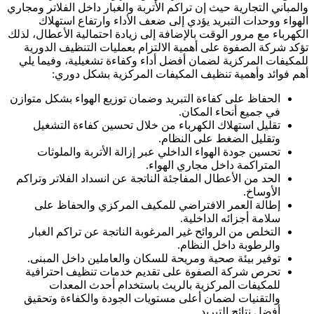
والمباني التجارية حيث إن تراكم الأتربة والغبار داخل الفلاتر ومجاري
الهواء ووحدات التبريد يؤدي إلى ضعف الأداء وارتفاع استهلاك
الكهرباء مع مرور الوقت بالإضافة إلى زيادة احتمالية الأعطال، لذلك
تؤكد شركة الصفوة على أهمية الالتزام بعمليات التنظيف الدورية
للمكيفات المركزية لضمان أفضل أداء وكفاءة تشغيلية، وفيما يلي
أهم فوائد وأهمية تنظيف المكيفات المركزية بشكل دوري:
الحفاظ على كفاءة التبريد وضمان توزيع الهواء بشكل متوازن
في جميع أنحاء المكان.
تقليل استهلاك الكهرباء من خلال تحسين كفاءة التشغيل
وتقليل الضغط على النظام.
تحسين جودة الهواء الداخلي عبر إزالة الأتربة والملوثات
المتراكمة داخل مجاري الهواء.
الحد من الأعطال المفاجئة الناتجة عن انسداد الفلاتر وتراكم
الأوساخ.
إطالة العمر الافتراضي للمكيف المركزي والحفاظ على
سلامة أجزائه الداخلية.
التخلص من الروائح غير المرغوبة الناتجة عن تراكم الغبار
والرطوبة داخل النظام.
توفير بيئة صحية ومريحة للسكان والعاملين داخل المبنى.
تحرص شركة الصفوة على تقديم خدمات تنظيف احترافية
للمكيفات المركزية بالريث باستخدام أحدث المعدات
والتقنيات لضمان أعلى مستويات الجودة والكفاءة وتحقيق
أفضل نتائج التبريد.