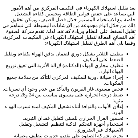
يعد تقليل استهلاك الكهرباء في التكييف المركزي من أهم الأمور
التي تساعد على خفض فواتير الطاقة وتحسين كفاءة التشغيل
خاصة مع الاستخدام المستمر خلال فصل الصيف، ويمكن تحقيق
ذلك من خلال اتباع مجموعة من الإرشادات البسيطة التي تساهم في
تقليل الضغط على النظام وزيادة كفاءته، لذلك تقدم شركة الصفوة
أهم النصائح الفعالة لتقليل استهلاك الكهرباء في المكيفات المركزية،
وفيما يلي أهم الطرق لتقليل استهلاك الكهرباء:
تنظيف الفلاتر بشكل دوري لضمان تدفق الهواء بكفاءة وتقليل
الضغط على المكيف.
تنظيف مجاري الهواء (الدكتات) لإزالة الأتربة التي تعيق توزيع
الهواء البارد.
إجراء صيانة دورية للمكيف المركزي للتأكد من سلامة جميع
المكونات.
فحص مستوى غاز الفريون والتأكد من عدم وجود أي تسربات.
ضبط درجة الحرارة على مستوى مناسب بين 24 و26 درجة
مئوية.
إغلاق الأبواب والنوافذ أثناء تشغيل المكيف لمنع تسرب الهواء
البارد.
تحسين العزل الحراري للمبنى لتقليل فقدان التبريد.
استخدام أجهزة التحكم الذكية لتنظيم التشغيل وتقليل
الاستهلاك غير الضروري.
تحرص شركة الصفوة على تقديم خدمات تنظيف وصيانة