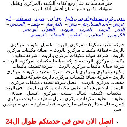
احترافية تساعد على رفع كفاءة التكييف المركزي وتقليل
استهلاك الكهرباء مع ضمان أفضل أداء للتبريد.
مدن وقري نستطيع الوصول اليها
–
جازان
–
صبيا
–
صامطة
–
أبو
عريش
–
أحد المسارحة
–
بيش
–
العارضة
–
ضمد
–
العيدابي
–
الداير
–
الريث
–
الحرث
–
هروب
–
الطوال
–
أبو حجر
–
الكربوس
–
الدغارير
–
الظبية
–
المضايا
–
الموسم
شركة تنظيف مكيفات مركزي بالريث – غسيل مكيفات مركزي
بالريث – نظافة مكيفات مركزي بالريث – صيانة مكيفات مركزي
بالريث – شركة صيانة مكيفات مركزي بالريث – شركة تنظيف
مكيفات مركزي بالريث – شركة صيانة المكيفات المركزية بالريث –
شركة صيانة مكيفات مركزي بالريث – شركة تنظيف مكيفات
وتكييف مركزي ومركزى بالريث – شركة تنظيف تكييفات مركزي
بالريث – شركة صيانة تكييفات مركزي بالريث -شركة تنظيف
مكيفات مركزي بالريث – افضل شركه تنظيف مكيفات مركزي
بالريث – ارخص شركه تنظيف مكيفات مركزي بالريث – في الريث
– مكيفات – تكييف – شباك – سبلت – مركزي – غسيل – صيانة –
تنظيف – تنظيف مكيفات مركزي منازل -تنظيف مكيفات مركزي
شقق – فلل – جازان – ابي – ارخص – افضل – اريد – ابغي – مهندس
– فني
اتصل الان نحن في خدمتكم طوال ال24