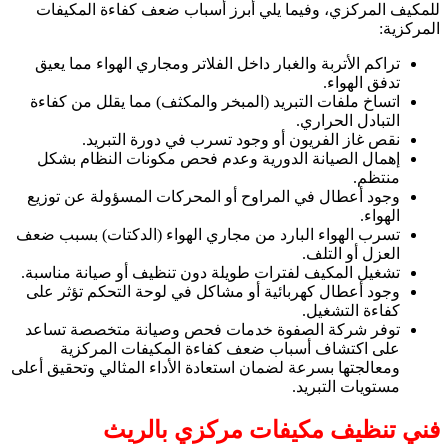
للمكيف المركزي، وفيما يلي أبرز أسباب ضعف كفاءة المكيفات
المركزية:
تراكم الأتربة والغبار داخل الفلاتر ومجاري الهواء مما يعيق
تدفق الهواء.
اتساخ ملفات التبريد (المبخر والمكثف) مما يقلل من كفاءة
التبادل الحراري.
نقص غاز الفريون أو وجود تسرب في دورة التبريد.
إهمال الصيانة الدورية وعدم فحص مكونات النظام بشكل
منتظم.
وجود أعطال في المراوح أو المحركات المسؤولة عن توزيع
الهواء.
تسرب الهواء البارد من مجاري الهواء (الدكتات) بسبب ضعف
العزل أو التلف.
تشغيل المكيف لفترات طويلة دون تنظيف أو صيانة مناسبة.
وجود أعطال كهربائية أو مشاكل في لوحة التحكم تؤثر على
كفاءة التشغيل.
توفر شركة الصفوة خدمات فحص وصيانة متخصصة تساعد
على اكتشاف أسباب ضعف كفاءة المكيفات المركزية
ومعالجتها بسرعة لضمان استعادة الأداء المثالي وتحقيق أعلى
مستويات التبريد.
فني تنظيف مكيفات مركزي بالريث