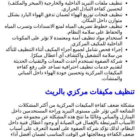
تنظيف ملفات التبريد الداخلية والخارجية (المبخر والمكثف)
لتحسين كفاءة التبادل الحراري.
تنظيف فتحات توزيع الهواء لضمان تدفق الهواء البارد بشكل
متوازن داخل المكان.
تنظيف خطوط تصريف المياه لمنع الانسدادات وتسرب المياه
والحفاظ على سلامة النظام.
استخدام مواد تنظيف آمنة ومعتمدة لا تؤثر على المكونات
الداخلية للمكيف المركزي.
إجراء فحص شامل لجميع أجزاء المكيف أثناء التنظيف للتأكد
من سلامة التشغيل واكتشاف أي أعطال مبكرًا.
شركة الصفوة تستخدم أحدث المعدات والتقنيات الحديثة
لتقديم خدمات تنظيف احترافية تساعد على رفع كفاءة
المكيفات المركزية وتحسين جودة الهواء داخل المباني
والمنشآت.
تنظيف مكيفات مركزي بالريث
مشكلة ضعف كفاءة المكيفات المركزية من أكثر المشكلات
الشائعة التي تؤثر على مستوى التبريد وراحة المستخدمين داخل
المنازل والمباني وغالبًا ما تنتج هذه المشكلة عن مجموعة من
الأسباب المرتبطة بالإهمال في الصيانة أو وجود أعطال فنية داخل
النظام، لذلك تؤكد شركة الصفوة على أهمية التعرف على أسباب
ضعف الكفاءة ومعالجتها في الوقت المناسب لضمان أفضل أداء