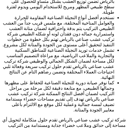
بالرياض تضمن توزيع العشب بشكل متساوٍ للحصول على
سطح طبيعي المظهر ومريح للاستخدام اليومي ويدوم لفترة
طويلة.
نستخدم أفضل أنواع النجيلة الصناعية المقاومة للحرارة
والعوامل المناخية المختلفة، مع ملمس قريب جداً من العشب
الطبيعي التركيب يتم بدقة واحترافية لضمان متانة العشب
واستمرارية جماله دون فقدان لونه أو شكله الطبيعي شركة
تركيب عشب صناعي بالرياض تهتم بكل خطوة من خطوات
التنفيذ لتحقيق أعلى مستوى من الجودة والمتانة لكل مشروع.
تشمل خدمات توريد النجيلة الصناعية للمناطق السكنية
والتجارية والملاعب الرياضية، مع مراعاة التصميم المناسب
لكل مساحة لضمان الشكل الجمالي والوظيفي شركة تركيب
عشب صناعي بالرياض تقدم حلول تركيب سريعة وفعالة تلبي
احتياجات العملاء المختلفة وتضمن رضاهم التام عن النتائج
النهائية.
كما نوفر صيانة دورية للنجيلة الصناعية للحفاظ على مظهرها
وجمالها الطبيعي، مع متابعة دقيقة لكل مرحلة من مراحل
التركيب لضمان أفضل النتائج الممكنة شركة تركيب عشب
صناعي بالرياض تهدف إلى تقديم مساحات خضراء مستدامة
تضيف لمسة جمالية وعملية لكل موقع مع الالتزام بأعلى
معايير الجودة والمتانة.
شركة تركيب عشب صناعي بالرياض تقدم حلول متكاملة لتحويل أي
مساحة إلى حدائق وملاعب خضراء جذابة ومستدامة من التركيب