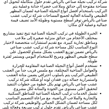
شركة تركيب نجيلة صناعي بالرياض تقدم حلول متكاملة لتحويل أي
مساحة مفتوحة إلى حدائق وملاعب خضراء جذابة وعملية يتم
التركيب باستخدام أفضل أنواع النجيلة الصناعية لضمان المظهر
الطبيعي والمتانة العالية لجميع المساحات شركة تركيب عشب
صناعي بالرياض توفر أسطح مستوية وطويلة الأمد تضيف قيمة
جمالية وعملية لأي مكان:
الخبرة الطويلة في تركيب النجيلة الصناعية تتيح تنفيذ مشاريع
بمختلف الأحجام من حدائق منزلية صغيرة إلى ملاعب
ومناطق تجارية كبيرة، مع تقديم استشارات متخصصة لاختيار
النوع المناسب لكل مساحة شركة تركيب عشب صناعي
بالرياض تضمن توزيع العشب بشكل متساوٍ للحصول على
سطح طبيعي المظهر ومريح للاستخدام اليومي ويستمر لفترة
طويلة.
نستخدم أفضل أنواع النجيلة الصناعية المقاومة للحرارة
والعوامل المناخية المختلفة، مع ملمس قريب جداً من العشب
الطبيعي التركيب يتم بأسلوب احترافي يضمن متانة العشب
واستمرارية جماله دون فقدان لونه أو شكله شركة تركيب
عشب صناعي بالرياض تهتم بكل خطوة من خطوات التنفيذ
لتحقيق أعلى مستوى من الجودة والمتانة لكل مشروع.
تشمل الخدمات تركيب النجيلة الصناعية للمناطق السكنية
والتجارية والملاعب الرياضية، مع مراعاة التصميم المناسب
لكل مساحة لضمان الشكل الجمالي والوظيفي شركة تركيب
عشب صناعي بالرياض تقدم حلول تركيب سريعة وفعالة تلبي