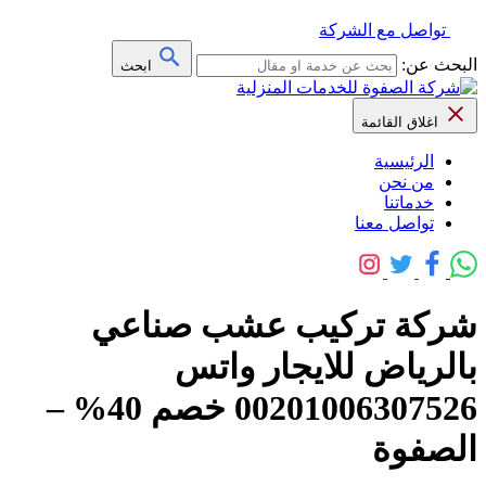
تواصل مع الشركة
البحث عن:
ابحث
اغلاق القائمة
الرئيسية
من نحن
خدماتنا
تواصل معنا
شركة تركيب عشب صناعي
بالرياض للايجار واتس
00201006307526 خصم 40% –
الصفوة