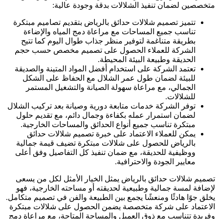
متخصصين لضمان تنفيذ الشلالات بدقة وجودة عالية:
تتميز تصميم شلالات حدائق بالرياض بتقديم تصاميم مبتكرة
تناسب جميع المساحات مع مراعاة دمج المياه والإضاءة
بطريقة متناغمة لتوفير منظر جذاب طوال اليوم كما تتيح
الشركة للعملاء الحصول على تصميم مخصص حسب حجم
الحديقة وطبيعة البيئة المحيطة.
تعتمد الشركة على استخدام أفضل المواد المتينة والصديقة
للبيئة لضمان طول عمر الشلال مع الحفاظ على الشكل
الجمالي، مع مراعاة سهولة الصيانة والتشغيل المستمر
للشلالات.
توفر الشركة خدمات متابعة دورية وصيانة بعد تركيب الشلال
لضمان استمرار عمله بكفاءة وجمال دائم، مع تقديم حلول
مبتكرة تناسب جميع أنواع الحدائق والمساحات الخارجية.
يمكن للعملاء الاعتماد على خبرة تصميم شلالات حدائق
بالرياض للحصول على شلالات مبتكرة تضيف قيمة جمالية
ووظيفية للحديقة، مع ضمان تنفيذ كل التفاصيل وفق أعلى
معايير الجودة والاحترافية.
تصميم شلالات حدائق بالرياض يمثل الخيار الأمثل لكل من يسعى
لإضافة لمسة جمالية وطبيعية لحديقته أو مساحته الخارجية، فهو
يخلق جوًا هادئًا ومنعشًا يجمع بين الطبيعة والفن في تصميم متكامل.
الاعتماد على شركة متخصصة يضمن الحصول على شلالات مبتكرة
وفريدة تتناسب مع ذوق العميل والمساحة المتاحة، مع مراعاة دمج