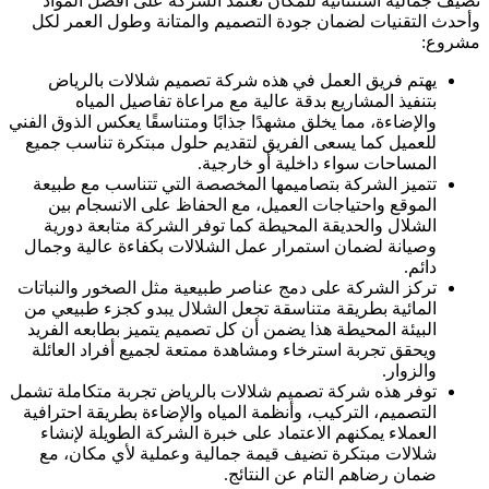
تضيف جمالية استثنائية للمكان تعتمد الشركة على أفضل المواد
وأحدث التقنيات لضمان جودة التصميم والمتانة وطول العمر لكل
مشروع:
يهتم فريق العمل في هذه شركة تصميم شلالات بالرياض
بتنفيذ المشاريع بدقة عالية مع مراعاة تفاصيل المياه
والإضاءة، مما يخلق مشهدًا جذابًا ومتناسقًا يعكس الذوق الفني
للعميل كما يسعى الفريق لتقديم حلول مبتكرة تناسب جميع
المساحات سواء داخلية أو خارجية.
تتميز الشركة بتصاميمها المخصصة التي تتناسب مع طبيعة
الموقع واحتياجات العميل، مع الحفاظ على الانسجام بين
الشلال والحديقة المحيطة كما توفر الشركة متابعة دورية
وصيانة لضمان استمرار عمل الشلالات بكفاءة عالية وجمال
دائم.
تركز الشركة على دمج عناصر طبيعية مثل الصخور والنباتات
المائية بطريقة متناسقة تجعل الشلال يبدو كجزء طبيعي من
البيئة المحيطة هذا يضمن أن كل تصميم يتميز بطابعه الفريد
ويحقق تجربة استرخاء ومشاهدة ممتعة لجميع أفراد العائلة
والزوار.
توفر هذه شركة تصميم شلالات بالرياض تجربة متكاملة تشمل
التصميم، التركيب، وأنظمة المياه والإضاءة بطريقة احترافية
العملاء يمكنهم الاعتماد على خبرة الشركة الطويلة لإنشاء
شلالات مبتكرة تضيف قيمة جمالية وعملية لأي مكان، مع
ضمان رضاهم التام عن النتائج.