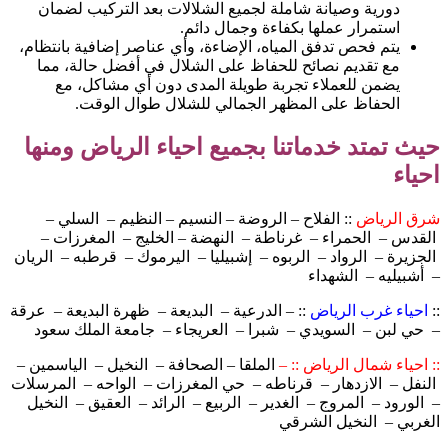
دورية وصيانة شاملة لجميع الشلالات بعد التركيب لضمان
استمرار عملها بكفاءة وجمال دائم.
يتم فحص تدفق المياه، الإضاءة، وأي عناصر إضافية بانتظام،
مع تقديم نصائح للحفاظ على الشلال في أفضل حالة، مما
يضمن للعملاء تجربة طويلة المدى دون أي مشاكل، مع
الحفاظ على المظهر الجمالي للشلال طوال الوقت.
حيث تمتد خدماتنا بجميع احياء الرياض ومنها
احياء
شرق الرياض
:: الفلاح – الروضة – النسيم – النظيم – السلي –
القدس – الحمراء – غرناطة – النهضة – الخليج – المغرزات –
الجزيرة – الرواد – الربوه – إشبيليا – اليرموك – قرطبه – الريان
– أشبيليه – الشهداء
::
احياء غرب الرياض
:: – الدرعية – البديعة – ظهرة البديعة – عرقة
– حي لبن – السويدي – شبرا – العريجاء – جامعة الملك سعود
:: احياء شمال الرياض :: –
الملقا – الصحافة – النخيل – الياسمين –
النفل – الازدهار – قرناطه – حي المغرزات – الواحه – المرسلات
– الورود – المروج – الغدير – الربيع – الرائد – العقيق – النخيل
الغربي – النخيل الشرقي