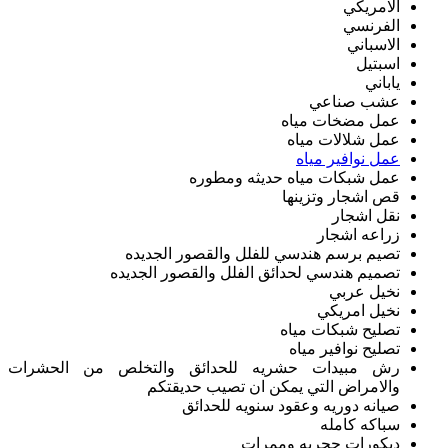
الامريكي
الفرنسي
الاسباني
اسبتيل
ياباني
عشب صناعي
عمل مضخات مياه
عمل شلالات مياه
عمل نوافير مياه
عمل شبكات مياه حديثه ومطوره
قص اشجار وتزينها
نقل اشجار
زراعه اشجار
تصيم برسم هندسي للفلل والقصور الجديده
تصميم هندسي لحدائق الفلل والقصور الجديده
نخيل عربي
نخيل امريكي
تصليح شبكات مياه
تصليح نوافير مياه
رش مبيدات حشريه للحدائق والتخلص من الحشرات
والامراض التي يمكن ان تصيب حديقتكم
صيانه دوريه وعقود سنويه للحدائق
سباكه كامله
ديكورات حجريه وممرات