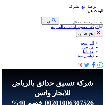
تواصل مع الشركة
البحث عن:
ابحث
اغلاق القائمة
الرئيسية
من نحن
خدماتنا
تواصل معنا
شركة تنسيق حدائق بالرياض
للايجار واتس
00201006307526 خصم 40%