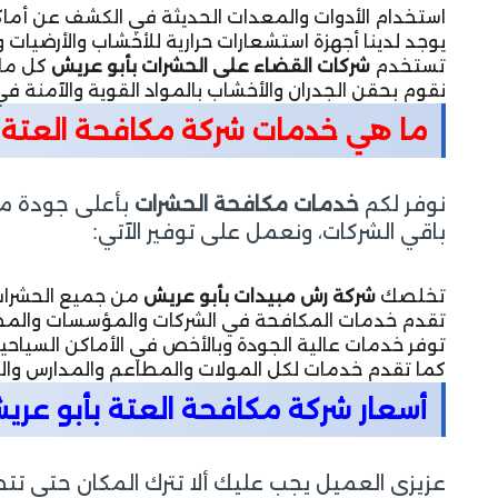
استخدام الأدوات والمعدات الحديثة في الكشف عن أماكن
يوجد لدينا أجهزة استشعارات حرارية للأخشاب والأرضيات 
تستخدم
شركات القضاء على الحشرات بأبو عريش
كل ما 
نقوم بحقن الجدران والأخشاب بالمواد القوية والآمنة 
ما هي خدمات شركة مكافحة العتة 
نوفر لكم
خدمات مكافحة الحشرات
بأعلى جودة ممك
باقي الشركات، ونعمل على توفير الآتي:
تخلصك
شركة رش مبيدات بأبو عريش
من جميع الحشرات 
تقدم خدمات المكافحة في الشركات والمؤسسات والمخازن 
توفر خدمات عالية الجودة وبالأخص في الأماكن السياحية
كما تقدم خدمات لكل المولات والمطاعم والمدارس وال
أسعار شركة مكافحة العتة بأبو عري
عزيزي العميل يجب عليك ألا تترك المكان حتى تت