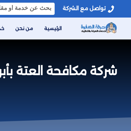
البحث
تواصل مع الشركة
عن:
الرئيسية
من نحن
خد
شركة مكافحة العتة بأبو عريش 0559641775 خصم 0