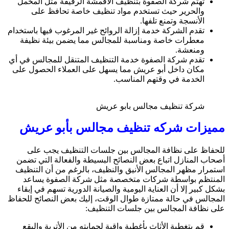
تهتم شركة الصفوة بتنظيف الأقمشة الرقيقة مثل المخمل
والحرير حيث تستخدم مواد تنظيف خاصة تحافظ على
الأنسجة وتمنع تلفها.
تقدم الشركة خدمة إزالة الروائح غير المرغوب فيها باستخدام
معطرات خاصة ومناسبة للمجالس مما يضمن بيئة نظيفة
ومنعشة.
تقدم شركة الصفوة خدمة التنظيف المتنقل للمجالس في أي
مكان داخل أبو عريش مما يسهل على العملاء الحصول على
الخدمة في وقتهم المناسب.
شركة تنظيف مجالس بابو عريش
مميزات شركه تنظيف مجالس بأبو عريش
للحفاظ على نظافة المجالس بين جلسات التنظيف يجب على
أصحاب المنازل اتباع بعض النصائح البسيطة والفعالة التي تضمن
استمرار مظهر المجالس الأنيق والنظيف، بالرغم من أن التنظيف
المنتظم بواسطة شركات متخصصة مثل شركة الصفوة يساعد
بشكل كبير إلا أن العناية اليومية والصيانة الدورية تسهم في إبقاء
المجالس في حالة ممتازة طوال الوقت، إليك بعض النصائح للحفاظ
على نظافة المجالس بين جلسات التنظيف:
قم بتغطية الأثاث بأغطية واقية لحمايته من الأتربة والبقع