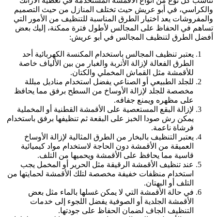
تناسب كل نوع من أنواع الأقمشة المستخدمة في تغطية الأرائك
والكراسي، في أبو عريش حيث تختلف المنازل من حيث التصميم
والمفروشات يعد اختيار الطرق المناسبة للتنظيف من الأمور التي
تساهم في الحفاظ على المجالس لأطول فترة ممكنة، إليك بعض
أفضل الطرق لتنظيف المجالس في أبو عريش:
يعتبر تنظيف المجالس باستخدام المكنسة الكهربائية أحد
الطرق الفعالة لإزالة الأتربة والغبار من بين الألياف خاصة
للأقمشة مثل القماش المخملي والكتان.
للجلد الطبيعي أو الصناعي يفضل استخدام مناديل مبللة
مخصصة للجلد لإزالة الأوساخ من السطح برفق مما يحافظ
على مظهره ويمنع جفافه.
لإزالة البقع المستعصية على الأقمشة القطنية أو المخملية
يمكن رش صودا الخبز على البقعة ثم تنظيفها برفق باستخدام
فرشاة ناعمة.
يعتبر التنظيف بالبخار من الطرق المثالية لإزالة الأوساخ
العميقة من الأقمشة دون الحاجة لاستخدام مواد كيميائية
قاسية مما يحافظ على الأقمشة ويحميها من التلف.
عند تنظيف الأقمشة الرقيقة مثل الحرير أو المخمل يجب
استخدام منظفات خفيفة مخصصة لتلك الأقمشة لحمايتها من
التلف أو البهتان.
في حالة الأقمشة التي لا يمكن غسلها بالماء مثل بعض
الأقمشة الجلدية أو الصوفية يفضل اللجوء إلى خدمات
التنظيف الجاف لضمان الحفاظ على جودتها.