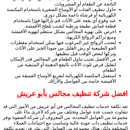
الناتجة عن الطعام أو المشروبات.
حاول تنظيف الفتات أو الأوساخ الصغيرة باستخدام المكنسة
الكهربائية أو فرشاة ناعمة بشكل دوري.
عند وقوع أي بقعة على الأثاث قم بإزالتها فورًا باستخدام
قطعة قماش نظيفة ورطبة لتجنب تلطخ الأقمشة.
احرص على تهوية المجالس بشكل منتظم لتهوية الأقمشة
ومنع تراكم الروائح الكريهة.
لتجنب الروائح غير المرغوب فيها يمكن استخدام معطرات
الجو الطبيعية أو رش القليل من صودا الخبز على الأثاث
وتركها لبعض الوقت قبل تنظيفها.
من الأفضل تجنب تناول الطعام في المجالس قدر الإمكان
لتقليل فرص تلوث الأثاث بالبقع الدهنية أو المتبقية من
الطعام.
استعمل المكنسة الكهربائية لتفريغ الأوساخ العميقة من
الأقمشة خاصة بين الفواصل والأرائك.
افضل شركة تنظيف مجالس بأبو عريش
تعد تكلفة خدمات تنظيف المجالس في أبو عريش من الأمور التي قد
تتفاوت حسب عدة عوامل وتختلف من شركة لأخرى بناءً على
مجموعة من العوامل المحددة، من المعروف أن شركة الصفوة توفر
خدمات تنظيف ذات جودة عالية وتتناسب مع احتياجات العملاء
المختلفة ولكن هناك مجموعة من العوامل التي تؤثر في تحديد تكلفة