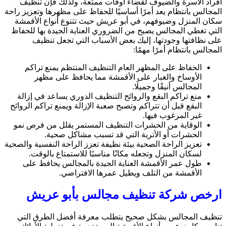
أفراد الأسرة والضيوف لقضاء أوقات ممتعة، ولذلك فإن تنظيف
المجالس بانتظام يعد أمرًا أساسيًا للحفاظ على مظهرها وتعزيز راحة
سكان المنزل وضيوفهم، في أبو عريش حيث تتنوع أنواع الأقمشة
التي تغطي المجالس يصبح من الضروري العناية الجيدة بها للحفاظ
على نظافتها وجودتها، إليك بعض الأسباب التي تجعل تنظيف
المجالس بانتظام أمرًا مهمًا:
الحفاظ على المظهر العام التنظيف المنتظم يمنع تراكم
الأوساخ والغبار على الأقمشة مما يحافظ على مظهر
المجالس أنيقًا وجميلًا.
منع تراكم البقع والروائح التنظيف الدوري يساعد في إزالة
البقع قبل أن تتراكم وتصبح صعبة الإزالة ويمنع تراكم الروائح
غير المرغوب فيها.
الوقاية من الحشرات التنظيف المستمر يقلل من فرص نمو
الحشرات أو الأتربة التي قد تسبب مشاكل صحية.
تعزيز الراحة الصحية بيئة نظيفة تعزز الراحة النفسية والصحية
لسكان المنزل وتجعله مكانًا مناسبًا للاستمتاع بالوقت.
طول عمر الأقمشة العناية الجيدة بالمجالس يحافظ على
الأقمشة من التلف ويطيل عمرها الافتراضي.
ارخص شركة تنظيف مجالس بأبو عريش
تنظيف المجالس بشكل صحيح يتطلب معرفة أفضل الطرق التي