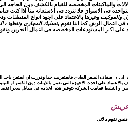
لات والماكينات المخصصه للقيام بالكشف دون الحاجه الى ا
تواجده فى الاسواق فلا تتردد فى الاستعانه بينا اذا كنت 
زل والموكيت
وغيرها بالاعتماد على اجود انواع المنظفات
 فى اعمال الرش كما اننا نقوم
بتسليك المجارى وتنظيف الب
د على اكبر المستودعات المخصصه فى اعمال التخزين ونقوم بت
كنت اعانى فى شهر من ارتفاع فى فاتوره الماء والكهرباء حيث وصلت الى 5 اضغاف السعر العادى
الاعتماد على احدث الاجهزه التى تعمل بالذببات دون الكسر او التب
 او التبليط فقامت الشركه بتوفير هذه الخدمه فى مقابل سعر اقتصاد
 عريش
حن نقوم بالاتى