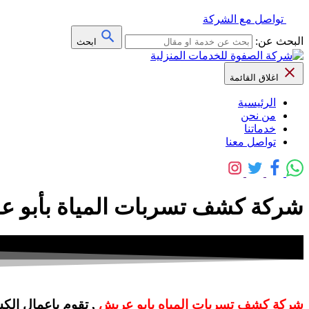
تواصل مع الشركة
البحث عن:
ابحث
اغلاق القائمة
الرئيسية
من نحن
خدماتنا
تواصل معنا
شركة كشف تسربات المياة بأبو عريش 0508845868 – خصم 40% – شر
شركة كشف تسربات المياه بابو عريش
, تقوم باعمال الك