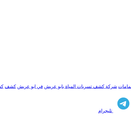
امات
شركة كشف تسربات المياة بابو عريش
في ابو عريش
كشف
كش
تليجرام