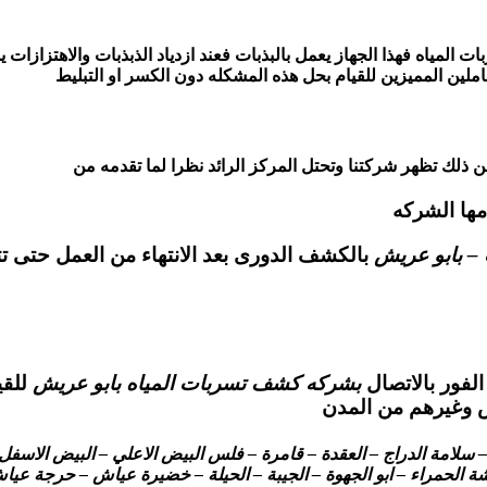
لمياه فهذا الجهاز يعمل بالبذبات فعند ازدياد الذبذبات والاهتزازات 
ملين المميزين للقيام بحل هذه المشكله دون الكسر او التبليط
لك تظهر شركتنا وتحتل المركز الرائد نظرا لما تقدمه من
مها الشركه
– بابو عريش
بالكشف الدورى بعد الانتهاء من العمل حتى 
لفور بالاتصال
بشركه كشف تسربات المياه بابو عريش
للقي
ش وغيرهم من المدن
امة الدراج – العقدة – قامرة – فلس البيض الاعلي – البيض الاسفل – 
ة الحمراء – ابو الجهوة – الجيبة – الحيلة – خضيرة عياش – حرجة عياش