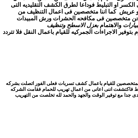
لكسر او التبليط فوداعا لطرق الكشف التقليديه التى
فىابو عريش كما اننا متخصصين فى اعمال التنظيف من
 ونحن متخصصين فى مكافحه الحشرات ورش المبيدات
يارات
والاهتمام
بعزل الاسطح وتنظيف
وفير الاجراءات الجمركيه للقيام باعمال النقل فلا تتردد
 فاستغربت جدا وقررت ان استعن باحد المتخصصين للقيام باعمال كشف تسربات فعلى الفور اتصلت بشركه
ليط فاكتشفت اننى اعانى من اعمال تهريب للحمام فقامت الشركه
ى جدا مع توفير الوقت والجهد والحمد لله تخلصت من التهريب