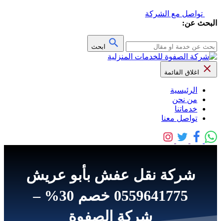
تواصل مع الشركة
البحث عن:
ابحث
اغلاق القائمة
الرئيسية
من نحن
خدماتنا
تواصل معنا
شركة نقل عفش بأبو عريش
0559641775 خصم 30% –
شركة الصفوة