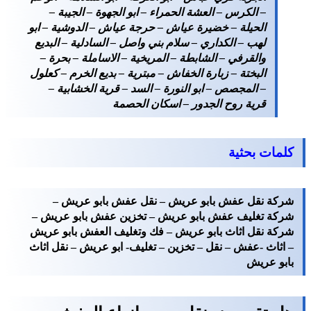
– الكرس – العشة الحمراء – ابو الجهوة – الجيبة –
الحيلة – خضيرة عياش – حرجة عياش – الدوشية – ابو
لهب – الكداري – سلام بني واصل – السادلية – البديع
والقرفي – الشابطة – المريخية – الاساملة – بحرة –
البختة – زبارة الخفاش – مبترية – بديع الخرم – كعلول
– المجصص – ابو النورة – السد – قرية الخشابية –
قرية روح الجدور – اسكان الحصمة
كلمات بحثية
شركة نقل عفش بابو عريش – نقل عفش بابو عريش –
شركة تغليف عفش بابو عريش – تخزين عفش بابو عريش –
شركة نقل اثاث بابو عريش – فك وتغليف العفش بابو عريش
– اثاث -عفش – نقل – تخزين – تغليف- ابو عريش – نقل اثاث
بابو عريش