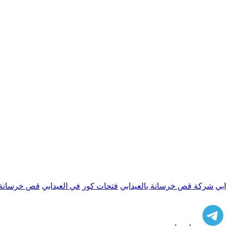
بي
شركة قص خرسانة بالعيدابي
فتحات كور
في العيدابي
قص خرسانة ب