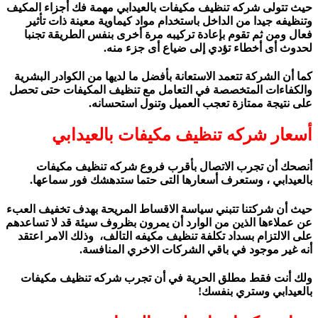
حيث تتولى
شركه تنظيف مكيفات بالعيدابي
مهمة فك أجزاء المكيف
وتنظيفه جيدا من الداخل باستخدام مواد كيماوية معينة ذات تأثير
فعال ومن ثم تقوم بإعادة تركيبه مرة أخرى بنفس الطريقة تجنبا
لحدوث أى أخطاء تؤدي إلى ضياع أى جزء منه.
كما أن الشركة تتعمد الاستعانة بأفضل ما لديها من الكوادر البشرية
والكفاءات المتخصصة في التعامل مع تنظيف المكيفات حتى تحصل
على نتيجة ممتازة تعجب العميل وتنول استحسانه.
أسعار شركه تنظيف مكيفات بالعيدابي
أنصحك أن تجرب الاتصال بأقرب فروع
شركه تنظيف مكيفات
بالعيدابي
، وستعرف أسعارها التى حتما ستدهشك فور سماعها.
حيث أن شركتنا تتبني سياسة الاقساط المريحة بهدف تخفيف العبء
عن عملاءها الذين من الوارد أن يمرون بظروف سيئة قد لا تساعدهم
على الالتزام بسداد تكلفة تنظيف مكيفه التالف، وذلك الامر اعتقد
أنه غير موجود في باقي الشركات الاخري المنافسة.
ولك أنت فقط مطلق الحرية في أن تجرب
شركه تنظيف مكيفات
بالعيدابي
وستري بنفسك!