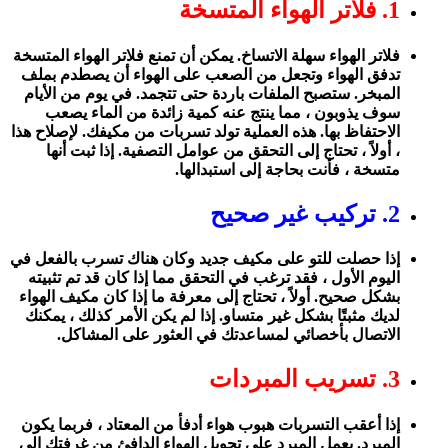
1. فلاتر الهواء المتسخة
فلاتر الهواء سهلة الاتساخ. يمكن أن تمنع فلاتر الهواء المتسخة
تدفق الهواء وتجعل من الصعب على الهواء أن يصطدم بملف
المبخر. ستصبح الملفات باردة حتى تتجمد. في يوم من الأيام
سوف يذوبون ، مما ينتج عنه كمية زائدة من الماء يصعب
الاحتفاظ بها. هذه العملية تولد تسربات من مكيفك. لإصلاح هذا
، أولاً ، تحتاج إلى التحقق من عوامل التصفية. إذا ثبت أنها
متسخة ، فأنت بحاجة إلى استبدالها.
2. تركيب غير صحيح
إذا حصلت للتو على مكيف جديد وكان هناك تسرب بالفعل في
اليوم الأول ، فقد ترغب في التحقق مما إذا كان قد تم تثبيته
بشكل صحيح. أولاً ، تحتاج إلى معرفة ما إذا كان مكيف الهواء
لديك مثبتًا بشكل غير متساو. إذا لم يكن الأمر كذلك ، يمكنك
الاتصال بأخصائي لمساعدتك في العثور على المشاكل.
3. تسريب المبردات
إذا أعقب التسربات هبوب هواء أدفأ من المعتاد ، فربما يكون
المبرد. يعمل المبرد على تحويل الهواء الدافئ من غرفتك إلى