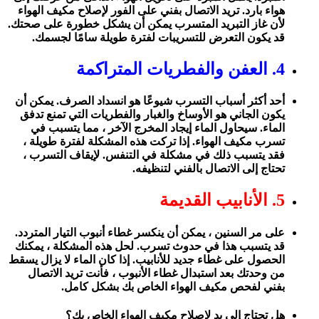
هواء بارد. تريد الاتصال بفني على الفور لإصلاح مكيف الهواء
لأن غاز التبريد المتسرب يمكن أن يشكل خطورة على صحتك.
قد يكون التعرض للتسريبات لفترة طويلة سامًا لجسمك.
4. العفن والفطريات المتراكمة
أحد أكثر أسباب التسرب شيوعًا هو انسداد الصرف. يمكن أن
يكون الجاني هو الأوساخ والغبار والفطريات التي تمنع تدفق
الماء. سيحاول الماء إيجاد المخرج الآخر ، مما يتسبب في
تسرب مكيف الهواء. إذا تركت هذه المشكلة لفترة طويلة ،
فقد يتسبب ذلك في مشكلة في التنفس. لإيقاف التسرب ،
تحتاج إلى الاتصال بالفني لتنظيفه.
5. الأنابيب القديمة
على مر السنين ، يمكن أن ينكسر غطاء أنبوب التيار المتردد.
قد يتسبب هذا في حدوث تسرب. لحل هذه المشكلة ، يمكنك
الحصول على غطاء جديد للأنابيب. إذا كان الماء لا يزال يسقط
من وحدتك بعد استبدال غطاء الأنبوب ، فأنت تريد الاتصال
بفني لفحص مكيف الهواء الخاص بك بشكل كامل.
هل تحتاج إلى يد لإصلاح مكيف الهواء الخاص بك؟