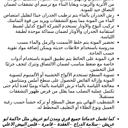
من الأتربة والزيوت وبقايا البناء مع ترميم أي تشققات لضمان
التصاق جيد للمونة.
رش الجدران بالماء يتم ترطيب الجدران جيدًا لتقليل امتصاص
الماء من المونة مما يمنع التشققات ويزيد من قوة التماسك.
تركيب البؤج والأوتار تستخدم الشركة البؤج كدليل لضبط
استقامة الجدران والأوتار لضمان سماكة موحدة لطبقة
اللياسة.
تحضير المونة يتم خلط الأسمنت والرمل والماء بنسب
مدروسة باستخدام خلاطات حديثة ويمكن إضافة مواد تقوية
حسب الحاجة.
فرد المونة على الحائط يتم تطبيق المونة باستخدام أدوات
خاصة مع ضغط مناسب لضمان الالتصاق وتترك لتجف جزئيًا
قبل التخشين.
تسوية السطح تستخدم الألواح الخشبية أو الألمنيوم لتسوية
المونة وإزالة الفائض للحصول على سطح أملس ومتناسق.
معالجة اللياسة بالماء ترش اللياسة بالماء يوميًا لعدة أيام حتى
تكتمل عملية التصلب مما يقلل من فرص ظهور التشققات
مستقبلاً.
التشطيب النهائي يتم صقل السطح أو تركه خشناً حسب رغبة
العميل ونوع الطلاء أو التغليف المخطط له.
كما تشمل خدماتنا جميع قري ومدن ابو عريش مثل حاكمة ابو
عريش – سلامة الدراج – العقدة – قامرة – فلس البيض الاعلي