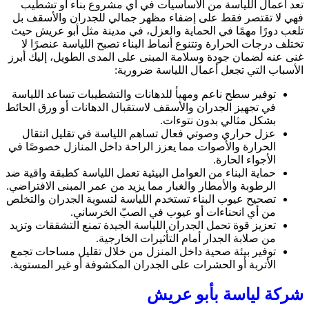
تعد أعمال اللياسة من الأساسيات في أي مشروع بناء أو تشطيب
فهي لا تقتصر فقط على إضفاء مظهر جمالي للجدران والأسقف بل
تلعب دورًا مهمًا في الحماية والعزل، في مدينة مثل أبو عريش حيث
تختلف درجات الحرارة وتتنوع أنماط البناء تصبح اللياسة عنصرًا لا
غنى عنه لضمان جودة وسلامة المبنى على المدى الطويل، إليك أبرز
الأسباب التي تجعل أعمال اللياسة ضرورية:
توفير سطح ناعم ومهيأ للدهانات والتشطيبات تساعد اللياسة
في تجهيز الجدران والأسقف لاستقبال الدهانات أو ورق الحائط
بشكل مثالي بدون نتوءات.
عزل حراري وصوتي فعال تساهم اللياسة في تقليل انتقال
الحرارة والأصوات مما يعزز الراحة داخل المنازل خصوصًا في
الأجواء الحارة.
حماية البناء من العوامل البيئية تعمل اللياسة كطبقة واقية ضد
الرطوبة والأمطار والغبار مما يزيد من عمر المبنى الافتراضي.
تصحيح عيوب البناء تستخدم اللياسة لتسوية الجدران والتخلص
من أي انحناءات أو عيوب في الصبّ الخرساني.
تعزيز قوة تحمل الجدران اللياسة الجيدة تمنع التشققات وتزيد
من صلابة الجدار أمام التأثيرات الخارجية.
توفير بيئة صحية داخل المنزل من خلال تقليل مساحات تجمع
الأتربة أو الحشرات على الجدران المكشوفة أو غير المستوية.
شركة لياسة بأبو عريش