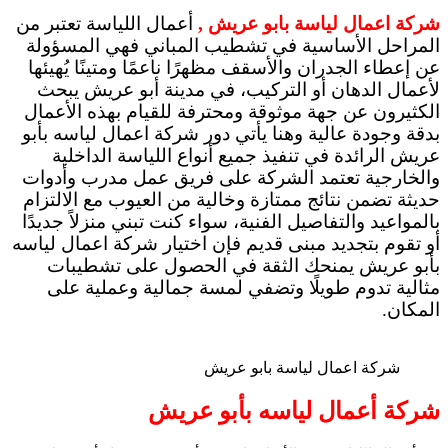
شركة اعمال لياسة بابو عريش ,
أعمال اللياسة تعتبر من
المراحل الأساسية في تشطيب المباني فهي المسؤولة
عن إعطاء الجدران والأسقف مظهرًا ناعمًا ومتينًا يُهيئها
لأعمال الدهان أو التركيب، في مدينة أبو عريش يبحث
الكثيرون عن جهة موثوقة ومحترفة للقيام بهذه الأعمال
بدقة وجودة عالية وهنا يأتي دور شركة اعمال لياسه بأبو
عريش الرائدة في تنفيذ جميع أنواع اللياسة الداخلية
والخارجية تعتمد الشركة على فريق عمل مدرب وأدوات
حديثة تضمن نتائج ممتازة وخالية من العيوب مع الالتزام
بالمواعيد والتفاصيل الفنية، سواء كنت تبني منزلاً جديدًا
أو تقوم بتجديد مبنى قديم فإن اختيار شركة اعمال لياسه
بأبو عريش يمنحك الثقة في الحصول على تشطيبات
مثالية تدوم طويلًا وتضفي لمسة جمالية وعملية على
المكان.
شركة اعمال لياسة بابو عريش
شركة أعمال لياسه بأبو عريش