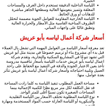
الكبيرة.
اللياسة الداخلية الدقيقة تستخدم داخل الغرف والمساحات
المغلقة وتتميز بنعومتها العالية وسطحها الجاهز مباشرة
للدهانات أو ورق الحائط.
اللياسة الخارجية المقاومة للعوامل الجوية مصممة لتحمّل
الظروف المناخية القاسية مثل الأمطار والحرارة العالية
وتطبق غالبًا على واجهات المباني.
أسعار شركة أعمال لياسه بأبو عريش
تعد معرفة أسعار اللياسة من العوامل المهمة التي تشغل بال العملاء
قبل بدء أي مشروع بناء أو ترميم خصوصًا في مدينة مثل أبو عريش
التي تشهد تنوعًا في المشاريع السكنية والتجارية، وتقدم شركة
اعمال لياسه بأبو عريش خدمات اللياسة بأسعار تنافسية مدروسة
تأخذ بعين الاعتبار الجودة والدقة في التنفيذ مع الحفاظ على راحة
العميل وتلبية احتياجاته وأسعار شركة أعمال لياسة بأبو عريش تتأثر
بعدة عوامل، منها:
مساحة العمل المطلوب تنفيذ اللياسة به كلما زادت المساحة
قد تقل التكلفة لكل متر مربع نظرًا للكمية الإجمالية بينما
المساحات الصغيرة تكون نسبيًا أغلى للمتر الواحد.
نوع اللياسة المطلوبة تختلف الأسعار بين اللياسة التقليدية
والديكورية أو اللياسة العازلة حسب المواد المستخدمة ومهارة
التنفيذ.