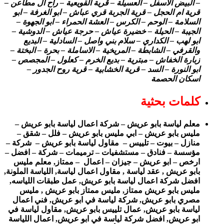
– البيض الاسفل – العسيلة – قرية القويعية – راح ال مطاعن –
قرية ام الحجل – قرية الجربة قري عباش – ابو الغرفة – ابو
السلامة – الوحم – الكرس – العشة الحمراء – ابو الجهوة –
الجيبة – الحيلة – خضيرة عياش – حرجة عياش – الدوشية –
ابو لهب – الكداري – سلام بني واصل – السادلية – البديع
والقرفي – الشابطة – المريخية – الاساملة – بحرة – البختة –
زبارة الخفاش – مبترية – بديع الخرم – كعلول – المجصص –
ابو النورة – السد – قرية الخشابية – قرية روح الجدور –
اسكان الحصمة
كلمات بحثية
معلم لياسة بابو عريش – شركة اعمال لياسة بابو عريش –
مليس بابو عريش – ابي مليس بابو عريش – فلل – شقق –
منازل – بيوت – تلييس – مقاول لياسة بابو عريش – شركة –
مؤسسة – فنادق – مستشفيات – ترميمات – شركة – افضل –
ارخص – ابو عريش – جيزان – اعمال – ممتاز, معلم مليس
بابو عريش , عقد لياسة , مقاول اعمال لياسة, اللياسة الملونة,
افضل شركة اعمال لياسة بابو عريش, عمل طبقات اللياسه,
مليس بابو عريش ممتاز, مليس ممتاز بابو عريش , مليس
مصري بابو عريش, شركة لياسة في ابو عريش, فني اعمال
لياسة بابو عريش, عمال تلييس بابو عريش, مقاول لياسة في
ابو عريش, افضل شركة لياسة في ابو عريش, اعمال اللياسة