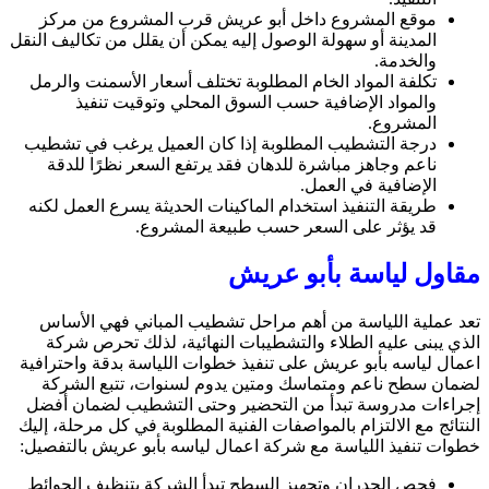
موقع المشروع داخل أبو عريش قرب المشروع من مركز
المدينة أو سهولة الوصول إليه يمكن أن يقلل من تكاليف النقل
والخدمة.
تكلفة المواد الخام المطلوبة تختلف أسعار الأسمنت والرمل
والمواد الإضافية حسب السوق المحلي وتوقيت تنفيذ
المشروع.
درجة التشطيب المطلوبة إذا كان العميل يرغب في تشطيب
ناعم وجاهز مباشرة للدهان فقد يرتفع السعر نظرًا للدقة
الإضافية في العمل.
طريقة التنفيذ استخدام الماكينات الحديثة يسرع العمل لكنه
قد يؤثر على السعر حسب طبيعة المشروع.
مقاول لياسة بأبو عريش
تعد عملية اللياسة من أهم مراحل تشطيب المباني فهي الأساس
الذي يبنى عليه الطلاء والتشطيبات النهائية، لذلك تحرص شركة
اعمال لياسه بأبو عريش على تنفيذ خطوات اللياسة بدقة واحترافية
لضمان سطح ناعم ومتماسك ومتين يدوم لسنوات، تتبع الشركة
إجراءات مدروسة تبدأ من التحضير وحتى التشطيب لضمان أفضل
النتائج مع الالتزام بالمواصفات الفنية المطلوبة في كل مرحلة، إليك
خطوات تنفيذ اللياسة مع شركة اعمال لياسه بأبو عريش بالتفصيل:
فحص الجدران وتجهيز السطح تبدأ الشركة بتنظيف الحوائط