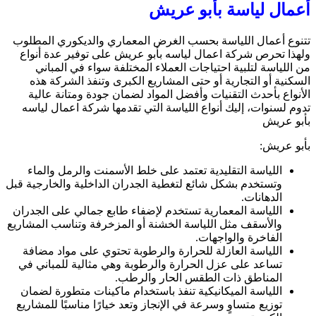
أعمال لياسة بأبو عريش
تتنوع أعمال اللياسة بحسب الغرض المعماري والديكوري المطلوب
ولهذا تحرص شركة اعمال لياسه بأبو عريش على توفير عدة أنواع
من اللياسة لتلبية احتياجات العملاء المختلفة سواء في المباني
السكنية أو التجارية أو حتى المشاريع الكبرى وتنفذ الشركة هذه
الأنواع بأحدث التقنيات وأفضل المواد لضمان جودة ومتانة عالية
تدوم لسنوات، إليك أنواع اللياسة التي تقدمها شركة اعمال لياسه
بأبو عريش
بأبو عريش:
اللياسة التقليدية تعتمد على خلط الأسمنت والرمل والماء
وتستخدم بشكل شائع لتغطية الجدران الداخلية والخارجية قبل
الدهانات.
اللياسة المعمارية تستخدم لإضفاء طابع جمالي على الجدران
والأسقف مثل اللياسة الخشنة أو المزخرفة وتناسب المشاريع
الفاخرة والواجهات.
اللياسة العازلة للحرارة والرطوبة تحتوي على مواد مضافة
تساعد على عزل الحرارة والرطوبة وهي مثالية للمباني في
المناطق ذات الطقس الحار والرطب.
اللياسة الميكانيكية تنفذ باستخدام ماكينات متطورة لضمان
توزيع متساوٍ وسرعة في الإنجاز وتعد خيارًا مناسبًا للمشاريع