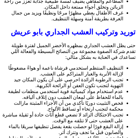
المطاعم والمقاهي يضيف لمسة طبيعية جذابة تعزز من راحة
الزبائن وتخلق أجواء ممتعة داخل المكان.
غرف الأطفال يعطي مظهرًا مرحًا ونظيفًا ويزيد من جمال
الغرفة بطريقة آمنة وسهلة التنظيف.
توريد وتركيب العشب الجداري بابو عريش
حتى يظل العشب الجداري بمظهره الأخضر الجميل لفترة طويلة
تقدم شركة الصفوة مجموعة من النصائح البسيطة والفعالة اللي
تساعدك في العناية به بشكل مثالي:
التنظيف المنتظم استخدمي فرشاة ناعمة أو هواءً مضغوطًا
لإزالة الأتربة والغبار المتراكم على العشب.
تجنب الرطوبة الزائدة احرصي على أن يكون المكان جيد
التهوية لتجنب تكون العفن أو الرائحة الكريهة.
عدم استخدام مواد كيميائية قوية استخدمي منظفات لطيفة
بالماء للحفاظ على لمعان العشب دون إتلاف أليافه.
فحص التثبيت دوريًا تأكدي من أن الأجزاء المثبتة مازالت
محكمة لتجنب ارتخاء أو تساقط الألواح.
تجنب الاحتكاك الزائد لا تضعي قطع أثاث حادة أو ثقيلة مباشرة
على العشب حتى لا تتلفه مع الوقت.
إزالة البقع فورًا لو حصلت بقعة يفضل تنظيفها سريعًا بالماء
والصابون قبل ما تجف وتترك أثر.