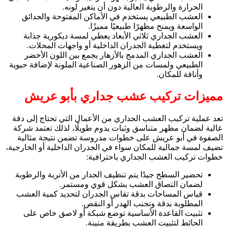
الحرارة والرطوبة العالية دون أن يتغير لونه.
العشب الطبيعي يستخدم في الأماكن المفتوحة والحدائق
الواسعة ويمنح مظهرًا طبيعيًا مميزًا.
العشب الجداري ثلاثي الأبعاد يعطي لمسة ديكورية جذابة
ويستخدم لتغطية الجدران الداخلية أو واجهات المحلات.
العشب الجداري المدمج بالأزهار يجمع بين اللون الأخضر
الطبيعي ولمسات من الزهور الصناعية الملونة لإضافة حيوية
وأناقة للمكان.
مميزات تركيب عشب جداري بأبو عريش
تعد عملية تركيب العشب الجداري من الأعمال التي تحتاج إلى دقة
عالية لضمان مظهر متناسق وثبات يدوم طويلًا، لذلك تعتمد شركة
الصفوة في أبو عريش على خطوات مدروسة تضمن نتيجة مثالية
تضيف لمسة جمالية للمكان سواء في الجدران الداخلية أو الخارجية،
خطوات تركيب العشب الجداري باحترافية:
تحضير السطح جيدًا يتم تنظيف الجدار من الأتربة والرطوبة
لضمان التصاق العشب بشكل قوي ومستمر.
قياس المساحات بدقة تقاس الجدران لتحديد كمية العشب
المطلوبة بدقة وتجنب الهدر أو النقص.
تثبيت القاعدة الأساسية توضع شبكة أو لاصق خاص على
الحائط لتثبيت العشب بطريقة متينة.