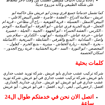
إعادة ترتيب الألياف مشطي العشب من وقت لآخر للحفاظ
على شكله الطبيعي وكأنه مزروع حديثًا.
كما تشمل خدماتنا جميع قري ومدن ابو عريش مثل حاكمة ابو
عريش – سلامة الدراج – العقدة – قامرة – فلس البيض الاعلي –
البيض الاسفل – العسيلة – قرية القويعية – راح ال مطاعن – قرية ام
الحجل – قرية الجربة قري عباش – ابو الغرفة – ابو السلامة – الوحم
– الكرس – العشة الحمراء – ابو الجهوة – الجيبة – الحيلة – خضيرة
عياش – حرجة عياش – الدوشية – ابو لهب – الكداري – سلام بني
واصل – السادلية – البديع والقرفي – الشابطة – المريخية – الاساملة
– بحرة – البختة – زبارة الخفاش – مبترية – بديع الخرم – كعلول –
المجصص – ابو النورة – السد – قرية الخشابية – قرية روح الجدور –
اسكان الحصمة
كلمات بحثية
شركة تركيب عشب جداري بابو عريش , شركة توريد عشب جداري
بابو عريش, شركة تركيب عشب جداري في ابو عريش, شركة توريد
عشب جداري في ابو عريش, ابو عريش , جداري, جدارية, الجداري,
افضل , ارخص,ابي , ابغي , اريد , افضل – في ابو عريش – أبو عريش
اتصل الان نحن في خدمتكم طوال ال24
ساعة