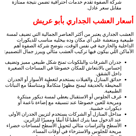
شركة الصفوة تقدم خدمات احترافية تضمن نتيجة ممتازة
مقابل سعر عادل.
أسعار العشب الجداري بأبو عريش
العشب الجداري يعتبر من أكثر العناصر الجمالية التي تضيف لمسة
طبيعية ومنعشة على أي مكان وده بيخليه مناسب للديكورات
الداخلية والخارجية في نفس الوقت، بتوضح شركة الصفوة أهم
الأماكن اللي بيكون فيها تركيب العشب مثالي ويبرز جمال التصميم:
جدران الشرفات والبلكونات تمنح شكل طبيعي مميز وتضيف
إحساس بالانتعاش للمكان خصوصًا في المساحات الصغيرة
داخل الشقق.
حدائق المنازل والفيلات يستخدم لتغطية الأسوار أو الجدران
المحيطة بالحديقة ليمنح مظهرًا متكاملًا ومتناسقًا مع النباتات
الطبيعية.
غرف الجلوس أو الاستقبال يعطي لمسة ديكور مبتكرة
ومريحة للعين خصوصًا عند تنسيقه مع إضاءة ناعمة أو
ديكورات خشبية.
مداخل المنازل أو الشركات يستخدم لتزيين الجدران الأولى
عند الدخول مما يترك انطباعًا أنيقًا ومميزًا للزائرين.
الأسطح والتراسات مثالي لتحويل الأسطح لمساحات خضراء
مريحة للجلوس والاسترخاء في أوقات المساء.