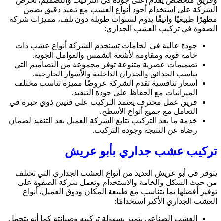
وفريق متخصص يقدم أعلى جودة في التركيب والتصميم، تحرص
الشركة على استخدام أجود أنواع العشب مع تنفيذ دقيق يضمن
مظهرًا طبيعيًا وأنيقًا يدوم لسنوات طويلة دون تلف، مميزات شركة
الصفوة في تركيب العشب الجداري:
جودة عالية فى الخامات تستخدم الشركة أنواع عشب ذات
خامة قوية ومقاومة لأشعة الشمس والعوامل الجوية.
تصميمات عصرية متنوعة توفر مجموعة من التصاميم التي
تناسب الحدائق والجدران الداخلية والأسوار الخارجية.
أسعار تنافسية تقدم الشركة عروضًا مميزة تناسب مختلف
الميزانيات مع الحفاظ على جودة التنفيذ.
فريق عمل محترف يعتمد التركيب على فنيين ذوي خبرة في
التعامل مع جميع أنواع الأسطح.
خدمة ما بعد التركيب تتابع الشركة العميل بعد التنفيذ لضمان
رضاه عن النتيجة وجودة التركيب.
تركيب عشب جداري بأبو عريش
يتوفر في أبو عريش العديد من أنواع العشب الجداري التي تختلف
من حيث الشكل والخامة والاستخدام وتعمل شركة الصفوة على
توفير أفضلها بما يتناسب مع طبيعة المكان وذوق العميل، أنواع
العشب الجداري الأكثر استخدامًا:
العشب الصناعي يتميز بسهولة تركيبه وصيانته كما أنه يتحمل