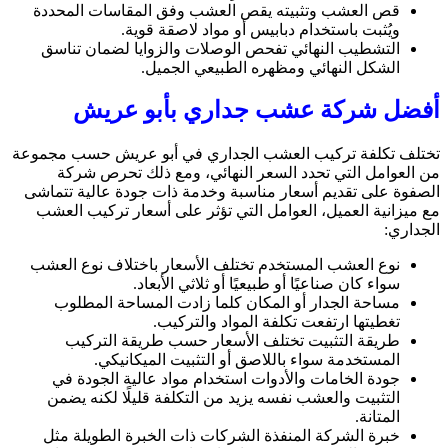
قص العشب وتثبيته يقص العشب وفق المقاسات المحددة
ويُثبت باستخدام دبابيس أو مواد لاصقة قوية.
التشطيب النهائي تفحص الوصلات والزوايا لضمان تناسق
الشكل النهائي ومظهره الطبيعي الجميل.
أفضل شركة عشب جداري بأبو عريش
تختلف تكلفة تركيب العشب الجداري في أبو عريش حسب مجموعة
من العوامل التي تحدد السعر النهائي، ومع ذلك تحرص شركة
الصفوة على تقديم أسعار مناسبة وخدمة ذات جودة عالية تتماشى
مع ميزانية العميل، العوامل التي تؤثر على أسعار تركيب العشب
الجداري:
نوع العشب المستخدم تختلف الأسعار باختلاف نوع العشب
سواء كان صناعيًا أو طبيعيًا أو ثلاثي الأبعاد.
مساحة الجدار أو المكان كلما زادت المساحة المطلوب
تغطيتها ارتفعت تكلفة المواد والتركيب.
طريقة التثبيت تختلف الأسعار حسب طريقة التركيب
المستخدمة سواء باللاصق أو التثبيت الميكانيكي.
جودة الخامات والأدوات استخدام مواد عالية الجودة في
التثبيت والعشب نفسه يزيد من التكلفة قليلًا لكنه يضمن
المتانة.
خبرة الشركة المنفذة الشركات ذات الخبرة الطويلة مثل