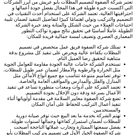
تعتبر شركة الصفوة لتصميم المظلات بأبو عريش من أبرز الشركات
التي اكتسبت خبرة طويلة في هذا المجال بفضل جودة أعمالها و
احترافيتها العالية، تعتمد الشركة على استخدام أحدث التقنيات في
التصميم والتركيب وتولي اهتمامًا كبيرًا لتفاصيل التنفيذ لضمان تلبية
احتياجات العملاء من حيث الشكل والمتانة وتعد خبرة الشركة
الطويلة عاملًا أساسيًا في تحقيق نتائج مبهرة تواكب التطور
المعماري العصري وتضيف لمسة جمالية فريدة للمكان:
تمتلك شركة الصفوة فريق عمل متخصص في تصميم
المظلات بكفاءة عالية ويحرص على تنفيذ كل مشروع بدقة
متناهية لتحقيق رضا العميل التام.
تستخدم الشركة خامات عالية الجودة مقاومة للعوامل الجوية
مثل الحرارة والرطوبة والأمطار لضمان عمر طويل للمظلات.
توفر تصاميم متنوعة تتناسب مع جميع أنواع الأماكن مثل
المنازل والفلل والمدارس والمواقف العامة والخاصة.
تعتمد الشركة على أدوات ومعدات متطورة تساعد في تنفيذ
الأعمال بسرعة ودقة دون الإخلال بجودة التصميم.
تضع شركة الصفوة معايير السلامة في مقدمة أولوياتها أثناء
تنفيذ أعمال التركيب للحفاظ على أمان المكان
والمستخدمين.
تهتم الشركة بخدمة ما بعد البيع حيث توفر صيانة دورية
للمظلات لضمان استمرار كفاءتها وجمالها لسنوات طويلة.
بفضل سمعتها الممتازة وتجارب عملائها الناجحة أصبحت
شركة الصفوة الخيار الأول في تصميم وتركيب المظلات بأبو