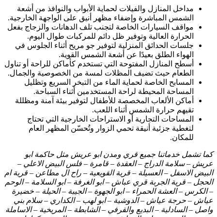
مداخل المنازل والفيلات لحماية الأبواب والنوافذ من أشعة
الشمس المباشرة وإضفاء مظهر أنيق على الواجهة الخارجية.
مواقف السيارات الخاصة لتجنب تلف الدهانات والزجاج بفعل
الحرارة العالية وتوفير ظل دائم للمركبات طوال اليوم.
جلسات الحدائق المنزلية لتوفير جو مريح أثناء الجلوس في
الهواء الطلق بعيدًا عن أشعة الشمس القوية.
أسطح المنازل المفتوحة التي تستخدم كأماكن للراحة أو تناول
الطعام حيث تضيف المظلات لمسة من الخصوصية والجمال.
المسابح الخاصة لحماية الماء من التبخر السريع وتظليل
المساحة المحيطة لراحة المستخدمين أثناء السباحة.
أماكن الألعاب المخصصة للأطفال لتوفير بيئة آمنة ومظللة
تقيهم حرارة الشمس أثناء اللعب.
المساحات التجارية أو الاستراحات الخارجية التي تحتاج
لتغطية جزئية أنيقة تحمي الزوار وتُحسّن المظهر العام
للمكان.
كما تشمل خدماتنا جميع قري ومدن ابو عريش مثل حاكمة ابو
عريش – سلامة الدراج – العقدة – قامرة – فلس البيض الاعلي –
البيض الاسفل – العسيلة – قرية القويعية – راح ال مطاعن – قرية ام
الحجل – قرية الجربة قري عباش – ابو الغرفة – ابو السلامة – الوحم
– الكرس – العشة الحمراء – ابو الجهوة – الجيبة – الحيلة – خضيرة
عياش – حرجة عياش – الدوشية – ابو لهب – الكداري – سلام بني
واصل – السادلية – البديع والقرفي – الشابطة – المريخية – الاساملة