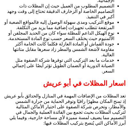
الإجمالية.
التصميم المطلوب من العميل حيث إن المظلات ذات
التصاميم الخاصة أو الزخارف الدقيقة تحتاج إلى وقت وجهد
أكبر في التنفيذ.
موقع التركيب ومدى سهولة الوصول إليه فالمواقع الصعبة أو
المرتفعة تتطلب تجهيزات إضافية مما يزيد من التكلفة.
نوع الهيكل الداعم للمظلة سواء كان من الحديد المجلفن أو
الألمنيوم حيث يختلف السعر حسب نوع المادة المستخدمة.
جودة القماش أو المادة العازلة فكلما كانت الخامة أكثر
مقاومة لأشعة الشمس والمطر زاد سعرها مقابل متانتها
العالية.
خدمات ما بعد التركيب التي توفرها شركة الصفوة مثل
الصيانة الدورية أو الضمان الطويل تؤثر أيضًا على إجمالي
السعر.
اسعار المظلات في أبو عريش
تعد المظلات من الإضافات المهمة في المنازل والحدائق بأبو عريش
إذ تمنح المكان مظهرًا راقيًا وتوفر الحماية من حرارة الشمس
والأمطار، وتحرص شركة الصفوة على اختيار الأماكن المثالية
لتركيب المظلات بحيث تجمع بين الفائدة العملية والجمال في
التصميم مما يضيف لمسة مميزة لأي مساحة خارجية، وفيما يلي
أبرز الأماكن التي يُنصح بتركيب المظلات فيها: