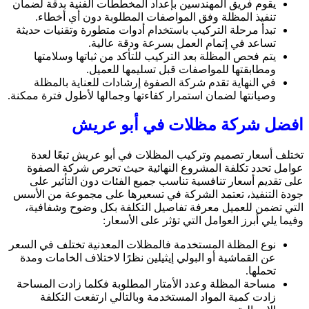
يقوم فريق المهندسين بإعداد المخططات الفنية بدقة لضمان
تنفيذ المظلة وفق المواصفات المطلوبة دون أي أخطاء.
تبدأ مرحلة التركيب باستخدام أدوات متطورة وتقنيات حديثة
تساعد في إتمام العمل بسرعة ودقة عالية.
يتم فحص المظلة بعد التركيب للتأكد من ثباتها وسلامتها
ومطابقتها للمواصفات قبل تسليمها للعميل.
في النهاية تقدم شركة الصفوة إرشادات للعناية بالمظلة
وصيانتها لضمان استمرار كفاءتها وجمالها لأطول فترة ممكنة.
افضل شركة مظلات في أبو عريش
تختلف أسعار تصميم وتركيب المظلات في أبو عريش تبعًا لعدة
عوامل تحدد تكلفة المشروع النهائية حيث تحرص شركة الصفوة
على تقديم أسعار تنافسية تناسب جميع الفئات دون التأثير على
جودة التنفيذ، تعتمد الشركة في تسعيرها على مجموعة من الأسس
التي تضمن للعميل معرفة تفاصيل التكلفة بكل وضوح وشفافية،
وفيما يلي أبرز العوامل التي تؤثر على الأسعار:
نوع المظلة المستخدمة فالمظلات المعدنية تختلف في السعر
عن القماشية أو البولي إيثيلين نظرًا لاختلاف الخامات ومدة
تحملها.
مساحة المظلة وعدد الأمتار المطلوبة فكلما زادت المساحة
زادت كمية المواد المستخدمة وبالتالي ارتفعت التكلفة