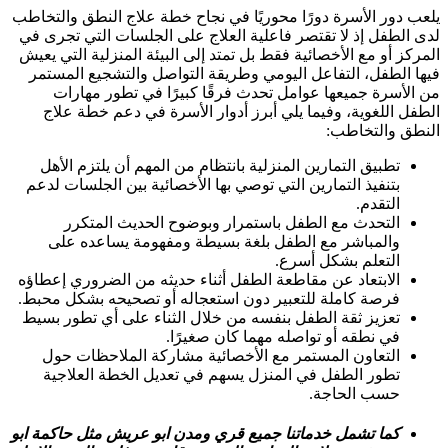
يلعب دور الأسرة دورًا محوريًا في نجاح خطة علاج النطق والتخاطب
لدى الطفل إذ لا تقتصر فاعلية العلاج على الجلسات التي تجرى في
المركز أو مع الأخصائية فقط بل تمتد إلى البيئة المنزلية التي يعيش
فيها الطفل، التفاعل اليومي وطريقة التواصل والتشجيع المستمر
من الأسرة جميعها عوامل تحدث فرقًا كبيرًا في تطور مهارات
الطفل اللغوية، وفيما يلي أبرز أدوار الأسرة في دعم خطة علاج
النطق والتخاطب:
تطبيق التمارين المنزلية بانتظام من المهم أن يلتزم الأهل
بتنفيذ التمارين التي توصي بها الأخصائية بين الجلسات لدعم
التقدم.
التحدث مع الطفل باستمرار وبوضوح الحديث المتكرر
والمباشر مع الطفل بلغة بسيطة ومفهومة يساعده على
التعلم بشكل أسرع.
الابتعاد عن مقاطعة الطفل أثناء حديثه من الضروري إعطاؤه
فرصة كاملة للتعبير دون استعجاله أو تصحيحه بشكل محبط.
تعزيز ثقة الطفل بنفسه من خلال الثناء على أي تطور بسيط
في نطقه أو تواصله مهما كان صغيرًا.
التعاون المستمر مع الأخصائية مشاركة الملاحظات حول
تطور الطفل في المنزل يسهم في تعديل الخطة العلاجية
حسب الحاجة.
كما تشمل خدماتنا جميع قري ومدن ابو عريش مثل حاكمة ابو