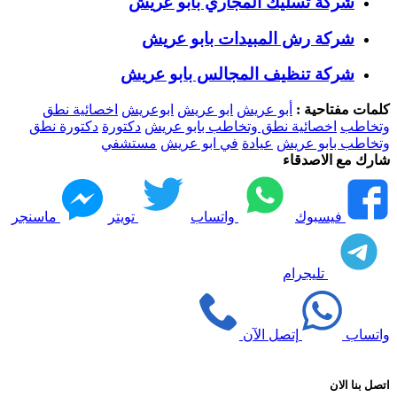
شركة تسليك المجاري بابو عريش
شركة رش المبيدات بابو عريش
شركة تنظيف المجالس بابو عريش
كلمات مفتاحية :
أبو عريش
ابو عريش
ابوعريش
اخصائية نطق
وتخاطب
اخصائية نطق وتخاطب بابو عريش
دكتورة
دكتورة نطق
وتخاطب بابو عريش
عيادة
في ابو عريش
مستشفي
شارك مع الاصدقاء
فيسبوك
واتساب
تويتر
ماسنجر
تليجرام
واتساب
إتصل الآن
اتصل بنا الان