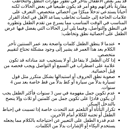
قد يمر بعض الأطفال بتأخر في تطور مهارات النطق والتخاطب
مقارنةً بأقرانهم وهو أمر قد يكون طبيعياً في بعض الحالات لكنه
أحياناً يستدعي تدخلاً مبكرًا من أخصائي متخصص، التعرف على
علامات الحاجة إلى جلسات تخاطب يساعد الأهل في اتخاذ القرار
المناسب في الوقت المناسب مما يسرع من تقدم الطفل وتطوره
في النطق والتواصل، وفيما يلي أبرز الحالات التي يفضل فيها عرض
الطفل على أخصائية نطق وتخاطب:
عندما لا ينطق الطفل كلمات واضحة بعد عمر السنتين تأخر
الكلام بعد هذا العمر قد يشير إلى وجود مشكلة تحتاج لتقييم
متخصص.
إذا كان الطفل لا يتفاعل أو لا يستجيب عند مناداته قد تكون
علامة على اضطراب في السمع أو التواصل ويجب فحصه من
قِبل أخصائية.
صعوبة نطق الحروف أو استبدالها بشكل متكرر مثل قول
تسيارة بدلاً من سيارة أو كط بدلاً من قط خاصة بعد سن 4
سنوات.
عدم تكوين جمل مفهومة في سن 3 سنوات فأكثر الطفل يجب
أن يكون قادرًا على تكوين جمل من كلمتين أو ثلاث وإلا ينصح
بالتدخل المبكر.
تكرار التأتأة أو التلعثم عند التحدث خاصة إذا تسببت في إحباط
الطفل أو تجنبه للكلام أمام الآخرين.
عدم قدرة الطفل على التعبير عن احتياجاته بالكلام مما يجعله
يستخدم البكاء أو الإشارات بدلًا من الكلمات.