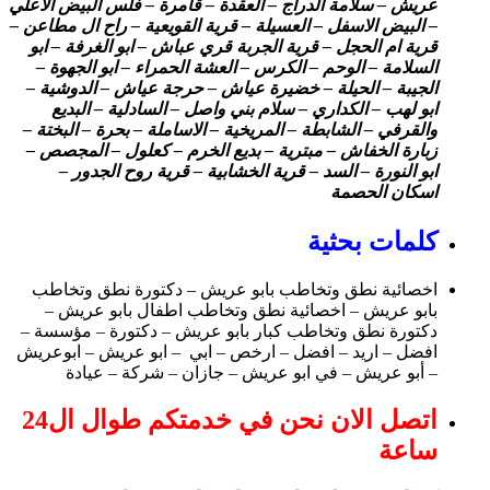
عريش – سلامة الدراج – العقدة – قامرة – فلس البيض الاعلي
– البيض الاسفل – العسيلة – قرية القويعية – راح ال مطاعن –
قرية ام الحجل – قرية الجربة قري عباش – ابو الغرفة – ابو
السلامة – الوحم – الكرس – العشة الحمراء – ابو الجهوة –
الجيبة – الحيلة – خضيرة عياش – حرجة عياش – الدوشية –
ابو لهب – الكداري – سلام بني واصل – السادلية – البديع
والقرفي – الشابطة – المريخية – الاساملة – بحرة – البختة –
زبارة الخفاش – مبترية – بديع الخرم – كعلول – المجصص –
ابو النورة – السد – قرية الخشابية – قرية روح الجدور –
اسكان الحصمة
كلمات بحثية
اخصائية نطق وتخاطب بابو عريش – دكتورة نطق وتخاطب
بابو عريش – اخصائية نطق وتخاطب اطفال بابو عريش –
دكتورة نطق وتخاطب كبار بابو عريش – دكتورة – مؤسسة –
افضل – اريد – افضل – ارخص – ابي – ابو عريش – ابوعريش
– أبو عريش – في ابو عريش – جازان – شركة – عيادة
اتصل الان نحن في خدمتكم طوال ال24
ساعة