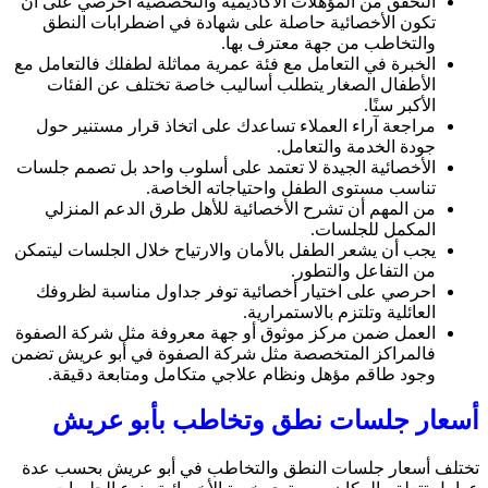
التحقق من المؤهلات الأكاديمية والتخصصية احرصي على أن
تكون الأخصائية حاصلة على شهادة في اضطرابات النطق
والتخاطب من جهة معترف بها.
الخبرة في التعامل مع فئة عمرية مماثلة لطفلك فالتعامل مع
الأطفال الصغار يتطلب أساليب خاصة تختلف عن الفئات
الأكبر سنًا.
مراجعة آراء العملاء تساعدك على اتخاذ قرار مستنير حول
جودة الخدمة والتعامل.
الأخصائية الجيدة لا تعتمد على أسلوب واحد بل تصمم جلسات
تناسب مستوى الطفل واحتياجاته الخاصة.
من المهم أن تشرح الأخصائية للأهل طرق الدعم المنزلي
المكمل للجلسات.
يجب أن يشعر الطفل بالأمان والارتياح خلال الجلسات ليتمكن
من التفاعل والتطور.
احرصي على اختيار أخصائية توفر جداول مناسبة لظروفك
العائلية وتلتزم بالاستمرارية.
العمل ضمن مركز موثوق أو جهة معروفة مثل شركة الصفوة
فالمراكز المتخصصة مثل شركة الصفوة في أبو عريش تضمن
وجود طاقم مؤهل ونظام علاجي متكامل ومتابعة دقيقة.
أسعار جلسات نطق وتخاطب بأبو عريش
تختلف أسعار جلسات النطق والتخاطب في أبو عريش بحسب عدة