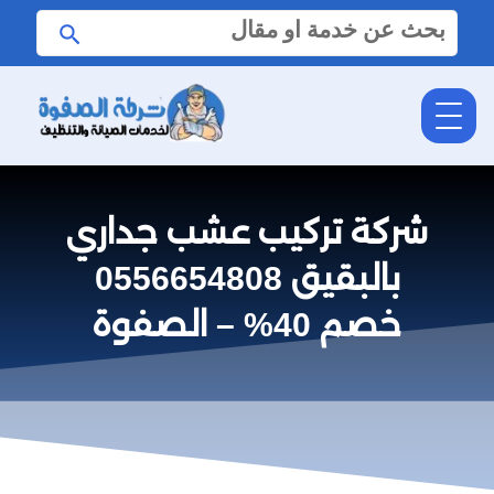
البحث
ابحث
عن:
شركة تركيب عشب جداري
بالبقيق 0556654808
خصم 40% – الصفوة