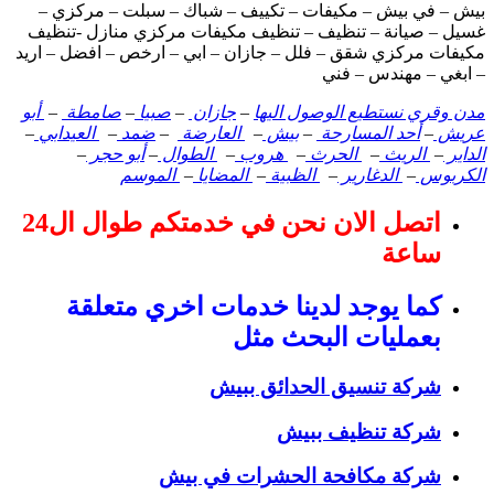
بيش – في بيش – مكيفات – تكييف – شباك – سبلت – مركزي –
غسيل – صيانة – تنظيف – تنظيف مكيفات مركزي منازل -تنظيف
مكيفات مركزي شقق – فلل – جازان – ابي – ارخص – افضل – اريد
– ابغي – مهندس – فني
مدن وقري نستطيع الوصول اليها
–
جازان
–
صبيا
–
صامطة
–
أبو
عريش
–
أحد المسارحة
–
بيش
–
العارضة
–
ضمد
–
العيدابي
–
الداير
–
الريث
–
الحرث
–
هروب
–
الطوال
–
أبو حجر
–
الكربوس
–
الدغارير
–
الظبية
–
المضايا
–
الموسم
اتصل الان نحن في خدمتكم طوال ال24
ساعة
كما يوجد لدينا خدمات اخري متعلقة
بعمليات البحث مثل
شركة تنسيق الحدائق ببيش
شركة تنظيف ببيش
شركة مكافحة الحشرات في بيش