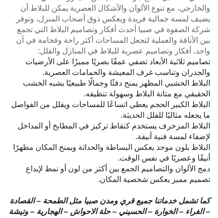
والخارجي، مع تنوع الألوان والأشكال العصرية يمكن للبلاط أن
يضيف لمسة جمالية فريدة ويعكس ذوق أصحاب المنزل، وتوفر
شركة الصفوة في صبيا أحدث أفكار وتصاميم البلاط التي تجمع
بين الأناقة والعملية لتجعل المساحات أكثر راحة وفخامة في آن
واحد، أفكار وتصاميم عصرية للبلاط في المنازل والفلل:
تصاميم ثلاثية الأبعاد تضفي عمقًا بصريًا مميزًا على الأرضيات
والجدران وتناسب غرف المعيشة والحمامات العصرية.
البلاط الخشبي المظهر يمنح دفئًا وجمالًا طبيعيًا يشبه الخشب
الحقيقي مع متانة البلاط وسهولة تنظيفه.
البلاط الكبير الحجم يعطي اتساعًا للمساحات ويقلل من الفواصل
ما يجعله مثاليًا للفلل الحديثة.
البلاط المزخرف يستخدم كنقاط تركيز في المطابخ أو المداخل
لإضفاء لمسة فنية أنيقة.
البلاط بلون موحد يعكس البساطة والحداثة ويمنح المكان مظهرًا
أنيقًا وعصريًا في نفس الوقت.
دمج الألوان والتصاميم الجمع بين أكثر من لون أو نمط لإبداع
تصميم مميز يعكس شخصية المكان.
كما تشمل خدماتنا جميع قري ومدن صبيا مثل الطمحة – القصادة
– الغراء – الخوارة – الحسيني – حلة الاحواش – الهجارية – وتيشة