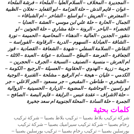
– المجديرة – المخلاف – السلام العليا – الملحاء – فرشة الملحاء
– غوان – قايم الدش – حلة العزامة – ابو القعايد – نخلان – الظبية
– المعترض – العريش – ابو اسلع – الشاخر – ام الشباقاء –
الجمال – الحارة – حلة علي ابن موسي – العشة – العدايا –
الخضراء – الباحر – الرونة – حلة مشاري – حلة الحوتين – او
دنقور – الجدين – العالية – الدهناء – المحاصية – الحميمة – نورة
– الشاقة – العبادلة – السهوم – الدربة – الرقاونة – الفوراسة –
النقاش – السلامة السفلي – شهدة – الشعافة – القصادية – قوز
الجعافرة – العرضة – البطح – السدادة – عوانة – العبدة – الاثلة –
ام العرش – منسية – الصنيف – السبخة – الجرف – الحجرين –
جريبة – زرية – الهدوي – الحقاوية – العسيلة – الرجيع – الكومة –
الكدمي – عليان – هيجة – ام الرقيع – مشلحة – القنبرة – الوجية
– الشخري – طناطن – المقبص – جر مسعود – الجر الاعلي – جر
ابو راسين – الوحاشية – المضوية – الزبارة – الحسينية – الزوالية
– حلة الاشراف – عقدة عبس – الرايغة – قايم البصة – الصافح –
الجمرة – حلة السادة – المحلة الجنوبية ام سعد جخيرة
كلمات بحثية
شركة تركيب بلاط بصبيا – تركيب بلاط بصبيا – شركة تركيب
رخام بصبيا – شركة تركيب سيراميك بصبيا – شركة تركيب
بورسلين بصبيا – تركيب رخام بصبيا – تركيب بورسلين بصبيا –