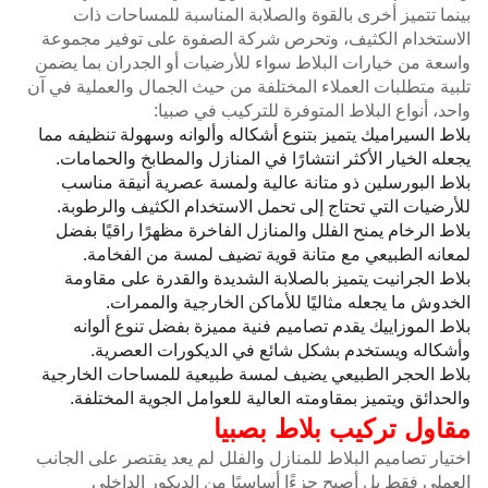
بينما تتميز أخرى بالقوة والصلابة المناسبة للمساحات ذات
الاستخدام الكثيف، وتحرص شركة الصفوة على توفير مجموعة
واسعة من خيارات البلاط سواء للأرضيات أو الجدران بما يضمن
تلبية متطلبات العملاء المختلفة من حيث الجمال والعملية في آن
واحد، أنواع البلاط المتوفرة للتركيب في صبيا:
بلاط السيراميك يتميز بتنوع أشكاله وألوانه وسهولة تنظيفه مما
يجعله الخيار الأكثر انتشارًا في المنازل والمطابخ والحمامات.
بلاط البورسلين ذو متانة عالية ولمسة عصرية أنيقة مناسب
للأرضيات التي تحتاج إلى تحمل الاستخدام الكثيف والرطوبة.
بلاط الرخام يمنح الفلل والمنازل الفاخرة مظهرًا راقيًا بفضل
لمعانه الطبيعي مع متانة قوية تضيف لمسة من الفخامة.
بلاط الجرانيت يتميز بالصلابة الشديدة والقدرة على مقاومة
الخدوش ما يجعله مثاليًا للأماكن الخارجية والممرات.
بلاط الموزاييك يقدم تصاميم فنية مميزة بفضل تنوع ألوانه
وأشكاله ويستخدم بشكل شائع في الديكورات العصرية.
بلاط الحجر الطبيعي يضيف لمسة طبيعية للمساحات الخارجية
والحدائق ويتميز بمقاومته العالية للعوامل الجوية المختلفة.
مقاول تركيب بلاط بصبيا
اختيار تصاميم البلاط للمنازل والفلل لم يعد يقتصر على الجانب
العملي فقط بل أصبح جزءًا أساسيًا من الديكور الداخلي